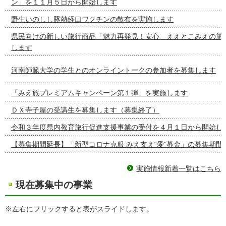
ン」を１１月５日から開始します
野生いのしし豚熱経口ワクチンの散布を実施します
県民向けの新しい旅行商品「魅力再発見！安心 ええとこみえの旅
します
河南師範大学の学生とのオンライントークの参加者を募集します
「みえ旅プレミアムキャンペーン第１弾」を実施します
ＤＸ寺子屋の受講生を募集します（募集終了）
令和３年度県内教育旅行促進支援事業の受付を４月１日から開始し
【募集期間延長】「新型コロナ克服 みえ支え“愛”募金」の募集期間
実施情報新着一覧はこちら
現在募集中の事業
※左右にフリックすると表がスライドします。