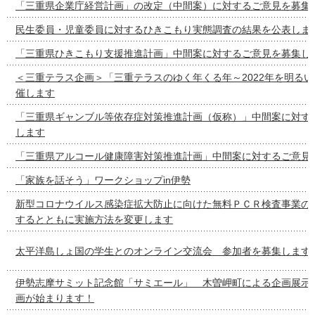
「三重県企業庁経営計画」の改定（中間案）に対するご意見を募集
民生委員・児童委員に対するひきこもり実態調査の結果を公表しま
「三重県ひきこもり支援推進計画」中間案に対するご意見を募集し
＜三重テラス企画＞「三重テラスのゆく年くる年～2022年を明る
催します
「三重県ギャンブル等依存症対策推進計画（仮称）」中間案に対す
します
「三重県アルコール健康障害対策推進計画」中間案に対するご意見
「家族を話そう」ワークショップin伊勢
新型コロナウイルス感染症拡大防止に向けた無料ＰＣＲ検査事業の
するとともに実施方法を変更します
太平洋島しょ国の学生とのオンライン交流会 参加者を募集します
伊勢志摩サミット記念館「サミエール」 木曽岬町による企画展示
画が始まります！