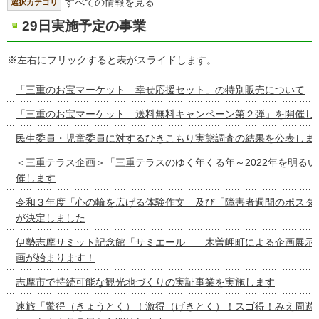
すべての情報を見る
選択カテゴリ
29日実施予定の事業
※左右にフリックすると表がスライドします。
「三重のお宝マーケット 幸せ応援セット」の特別販売について
「三重のお宝マーケット 送料無料キャンペーン第２弾」を開催し
民生委員・児童委員に対するひきこもり実態調査の結果を公表しま
＜三重テラス企画＞「三重テラスのゆく年くる年～2022年を明る
催します
令和３年度「心の輪を広げる体験作文」及び「障害者週間のポスタ
が決定しました
伊勢志摩サミット記念館「サミエール」 木曽岬町による企画展示
画が始まります！
志摩市で持続可能な観光地づくりの実証事業を実施します
速旅「驚得（きょうとく）！激得（げきとく）！スゴ得！みえ周遊