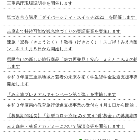
三重県庁現場説明会を開催します
気づき合う講座「ダイバーシティ・スイッチ2021」を開催します！
志摩市で持続可能な観光地づくりの実証事業を実施します
速旅「驚得（きょうとく）！激得（げきとく）！スゴ得！みえ周遊
ン」を１１月５日から開始します
県民向けの新しい旅行商品「魅力再発見！安心 ええとこみえの旅
します
令和３年度三重県地域と若者の未来を拓く学生奨学金返還支援事業
開始します
「みえ旅プレミアムキャンペーン第１弾」を実施します
令和３年度県内教育旅行促進支援事業の受付を４月１日から開始し
【募集期間延長】「新型コロナ克服 みえ支え“愛”募金」の募集期間
みえ森林・林業アカデミーにおいて講演会等を開催します！