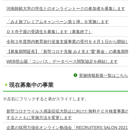
河南師範大学の学生とのオンライントークの参加者を募集します
「みえ旅プレミアムキャンペーン第１弾」を実施します
ＤＸ寺子屋の受講生を募集します（募集終了）
令和３年度県内教育旅行促進支援事業の受付を４月１日から開始し
【募集期間延長】「新型コロナ克服 みえ支え“愛”募金」の募集期間
WEB登山届「コンパス」データベース閲覧協定を締結します
実施情報新着一覧はこちら
現在募集中の事業
※左右にフリックすると表がスライドします。
新型コロナウイルス感染症拡大防止に向けた無料ＰＣＲ検査事業の
するとともに実施方法を変更します
企業の採用力強化オンライン勉強会「RECRUITERS SALON 2021 v