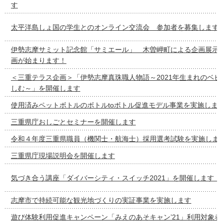
す
太平洋島しょ国の学生とのオンライン交流会 参加者を募集します
伊勢志摩サミット記念館「サミエール」 木曽岬町による企画展示
画が始まります！
＜三重テラス企画＞「伊勢志摩真珠職人物語～2021年生まれのベ
しむ～」を開催します
使用済みペットボトルのボトルtoボトル促進モデル事業を実施しま
三重県庁おしごとセミナーを開催します
令和４年度三重県職員（機関士・航海士）採用選考試験を実施しま
三重県庁現場説明会を開催します
気づき合う講座「ダイバーシティ・スイッチ2021」を開催します！
志摩市で持続可能な観光地づくりの実証事業を実施します
遊び体験利用促進キャンペーン「みえのあそキャン’21」利用対象