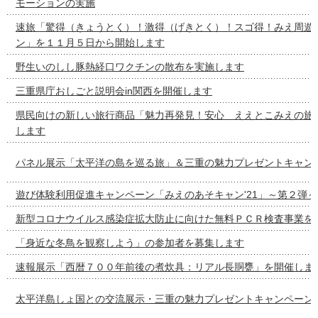
モーションの実施
速旅「驚得（きょうとく）！激得（げきとく）！スゴ得！みえ周遊
ン」を１１月５日から開始します
野生いのしし豚熱経口ワクチンの散布を実施します
三重県庁おしごと説明会in関西を開催します
県民向けの新しい旅行商品「魅力再発見！安心 ええとこみえの旅
します
パネル展示「太平洋の島を巡る旅」＆三重の魅力プレゼントキャン
遊び体験利用促進キャンペーン「みえのあそキャン'21」～第２弾
新型コロナウイルス感染症拡大防止に向けた無料ＰＣＲ検査事業を
「身近な冬鳥を観察しよう」の参加者を募集します
速報展示「西暦７００年前後の煮炊具：リアル長胴甕」を開催しま
太平洋島しょ国との交流展示・三重の魅力プレゼントキャンペーン