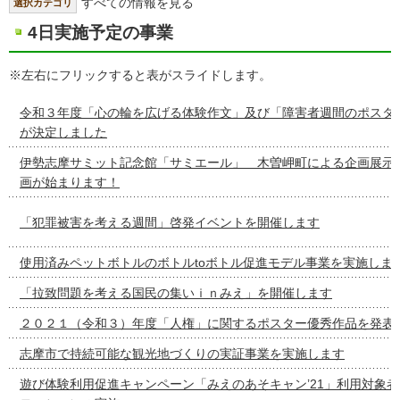
すべての情報を見る
選択カテゴリ
4日実施予定の事業
※左右にフリックすると表がスライドします。
令和３年度「心の輪を広げる体験作文」及び「障害者週間のポスタ
が決定しました
伊勢志摩サミット記念館「サミエール」 木曽岬町による企画展示
画が始まります！
「犯罪被害を考える週間」啓発イベントを開催します
使用済みペットボトルのボトルtoボトル促進モデル事業を実施しま
「拉致問題を考える国民の集いｉｎみえ」を開催します
２０２１（令和３）年度「人権」に関するポスター優秀作品を発表
志摩市で持続可能な観光地づくりの実証事業を実施します
遊び体験利用促進キャンペーン「みえのあそキャン’21」利用対象