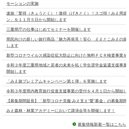
モーションの実施
速旅「驚得（きょうとく）！激得（げきとく）！スゴ得！みえ周遊
ン」を１１月５日から開始します
三重県庁の仕事はじめてセミナーを開催します
県民向けの新しい旅行商品「魅力再発見！安心 ええとこみえの旅
します
新型コロナウイルス感染症拡大防止に向けた無料ＰＣＲ検査事業を
令和３年度三重県地域と若者の未来を拓く学生奨学金返還支援事業
開始します
「みえ旅プレミアムキャンペーン第１弾」を実施します
令和３年度県内教育旅行促進支援事業の受付を４月１日から開始し
【募集期間延長】「新型コロナ克服 みえ支え“愛”募金」の募集期間
みえ森林・林業アカデミーにおいて講演会等を開催します！
募集情報新着一覧はこちら