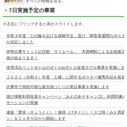
すべての情報を見る
選択カテゴリ
7日実施予定の事業
※左右にフリックすると表がスライドします。
令和３年度「心の輪を広げる体験作文」及び「障害者週間のポスタ
が決定しました
伊勢志摩サミット記念館「サミエール」 木曽岬町による企画展示
画が始まります！
使用済みペットボトルのボトルtoボトル促進モデル事業を実施しま
２０２１（令和３）年度「人権」に関するポスター優秀作品を発表
志摩市で持続可能な観光地づくりの実証事業を実施します
遊び体験利用促進キャンペーン「みえのあそキャン’21」利用対象
モーションの実施
速旅「驚得（きょうとく）！激得（げきとく）！スゴ得！みえ周遊
ン」を１１月５日から開始します