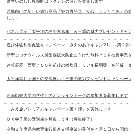
野生いのしし豚熱経口ワクチンの散布を実施します
県民向けの新しい旅行商品「魅力再発見！安心 ええとこみえの旅
します
パネル展示「太平洋の島を巡る旅」＆三重の魅力プレゼントキャン
遊び体験利用促進キャンペーン「みえのあそキャン'21」～第２弾
新型コロナウイルス感染症拡大防止に向けた無料ＰＣＲ検査事業を
速報展示「西暦７００年前後の煮炊具：リアル長胴甕」を開催しま
太平洋島しょ国との交流展示・三重の魅力プレゼントキャンペーン
河南師範大学の学生とのオンライントークの参加者を募集します
「みえ旅プレミアムキャンペーン第１弾」を実施します
ＤＸ寺子屋の受講生を募集します（募集終了）
令和３年度県内教育旅行促進支援事業の受付を４月１日から開始し