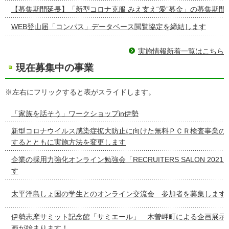
【募集期間延長】「新型コロナ克服 みえ支え“愛”募金」の募集期間
WEB登山届「コンパス」データベース閲覧協定を締結します
実施情報新着一覧はこちら
現在募集中の事業
※左右にフリックすると表がスライドします。
「家族を話そう」ワークショップin伊勢
新型コロナウイルス感染症拡大防止に向けた無料ＰＣＲ検査事業の
するとともに実施方法を変更します
企業の採用力強化オンライン勉強会「RECRUITERS SALON 2021 v
す
太平洋島しょ国の学生とのオンライン交流会 参加者を募集します
伊勢志摩サミット記念館「サミエール」 木曽岬町による企画展示
画が始まります！