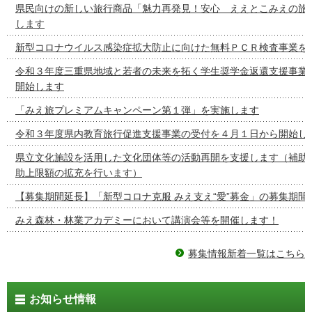
県民向けの新しい旅行商品「魅力再発見！安心 ええとこみえの旅
します
新型コロナウイルス感染症拡大防止に向けた無料ＰＣＲ検査事業を
令和３年度三重県地域と若者の未来を拓く学生奨学金返還支援事業
開始します
「みえ旅プレミアムキャンペーン第１弾」を実施します
令和３年度県内教育旅行促進支援事業の受付を４月１日から開始し
県立文化施設を活用した文化団体等の活動再開を支援します（補助
助上限額の拡充を行います）
【募集期間延長】「新型コロナ克服 みえ支え“愛”募金」の募集期間
みえ森林・林業アカデミーにおいて講演会等を開催します！
募集情報新着一覧はこちら
お知らせ情報