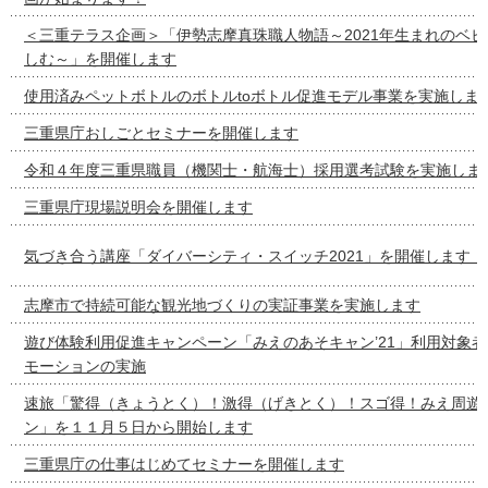
＜三重テラス企画＞「伊勢志摩真珠職人物語～2021年生まれのベ
しむ～」を開催します
使用済みペットボトルのボトルtoボトル促進モデル事業を実施しま
三重県庁おしごとセミナーを開催します
令和４年度三重県職員（機関士・航海士）採用選考試験を実施しま
三重県庁現場説明会を開催します
気づき合う講座「ダイバーシティ・スイッチ2021」を開催します！
志摩市で持続可能な観光地づくりの実証事業を実施します
遊び体験利用促進キャンペーン「みえのあそキャン’21」利用対象
モーションの実施
速旅「驚得（きょうとく）！激得（げきとく）！スゴ得！みえ周遊
ン」を１１月５日から開始します
三重県庁の仕事はじめてセミナーを開催します