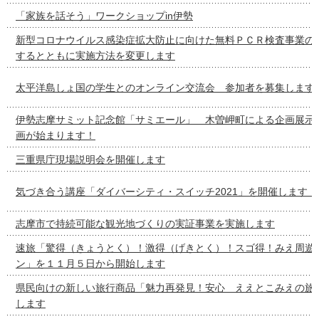
「家族を話そう」ワークショップin伊勢
新型コロナウイルス感染症拡大防止に向けた無料ＰＣＲ検査事業の
するとともに実施方法を変更します
太平洋島しょ国の学生とのオンライン交流会 参加者を募集します
伊勢志摩サミット記念館「サミエール」 木曽岬町による企画展示
画が始まります！
三重県庁現場説明会を開催します
気づき合う講座「ダイバーシティ・スイッチ2021」を開催します！
志摩市で持続可能な観光地づくりの実証事業を実施します
速旅「驚得（きょうとく）！激得（げきとく）！スゴ得！みえ周遊
ン」を１１月５日から開始します
県民向けの新しい旅行商品「魅力再発見！安心 ええとこみえの旅
します