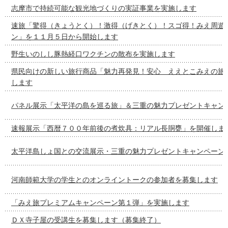
志摩市で持続可能な観光地づくりの実証事業を実施します
速旅「驚得（きょうとく）！激得（げきとく）！スゴ得！みえ周遊
ン」を１１月５日から開始します
野生いのしし豚熱経口ワクチンの散布を実施します
県民向けの新しい旅行商品「魅力再発見！安心 ええとこみえの旅
します
パネル展示「太平洋の島を巡る旅」＆三重の魅力プレゼントキャン
速報展示「西暦７００年前後の煮炊具：リアル長胴甕」を開催しま
太平洋島しょ国との交流展示・三重の魅力プレゼントキャンペーン
河南師範大学の学生とのオンライントークの参加者を募集します
「みえ旅プレミアムキャンペーン第１弾」を実施します
ＤＸ寺子屋の受講生を募集します（募集終了）