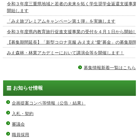
令和３年度三重県地域と若者の未来を拓く学生奨学金返還支援事業
開始します
「みえ旅プレミアムキャンペーン第１弾」を実施します
令和３年度県内教育旅行促進支援事業の受付を４月１日から開始し
【募集期間延長】「新型コロナ克服 みえ支え“愛”募金」の募集期間
みえ森林・林業アカデミーにおいて講演会等を開催します！
募集情報新着一覧はこちら
お知らせ情報
企画提案コンペ等情報（公告・結果）
入札・契約
審議会
職員採用