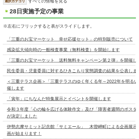
すべての情報を見る
選択カテゴリ
28日実施予定の事業
※左右にフリックすると表がスライドします。
「三重のお宝マーケット 幸せ応援セット」の特別販売について
感染拡大傾向時の一般検査事業（無料検査）を開始します
「三重のお宝マーケット 送料無料キャンペーン第２弾」を開催し
民生委員・児童委員に対するひきこもり実態調査の結果を公表しま
＜三重テラス企画＞「三重テラスのゆく年くる年～2022年を明る
催します
「寅年」にちなんだ特集展示とイベントを開催します
令和３年度「心の輪を広げる体験作文」及び「障害者週間のポスタ
が決定しました
伊勢志摩サミット記念館「サミエール」 木曽岬町による企画展示
画が始まります！