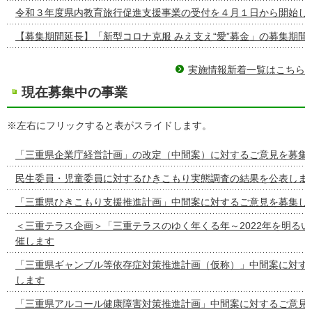
令和３年度県内教育旅行促進支援事業の受付を４月１日から開始し
【募集期間延長】「新型コロナ克服 みえ支え“愛”募金」の募集期間
実施情報新着一覧はこちら
現在募集中の事業
※左右にフリックすると表がスライドします。
「三重県企業庁経営計画」の改定（中間案）に対するご意見を募集
民生委員・児童委員に対するひきこもり実態調査の結果を公表しま
「三重県ひきこもり支援推進計画」中間案に対するご意見を募集し
＜三重テラス企画＞「三重テラスのゆく年くる年～2022年を明る
催します
「三重県ギャンブル等依存症対策推進計画（仮称）」中間案に対す
します
「三重県アルコール健康障害対策推進計画」中間案に対するご意見