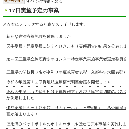
すべての情報を見る
選択カテゴリ
17日実施予定の事業
※左右にフリックすると表がスライドします。
新たな宿泊療養施設を確保しました
民生委員・児童委員に対するひきこもり実態調査の結果を公表しま
第４回三重県立鈴鹿青少年センター特定事業実施事業者選定委員会
三重県の学校長３名が令和３年度教育者表彰（文部科学大臣表彰）
令和３年度第１回伊賀地域医療構想調整会議を開催します
令和３年度「心の輪を広げる体験作文」及び「障害者週間のポスタ
が決定しました
伊勢志摩サミット記念館「サミエール」 木曽岬町による企画展示
画が始まります！
使用済みペットボトルのボトルtoボトル促進モデル事業を実施しま