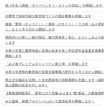
気づき合う講座「ダイバーシティ・スイッチ2021」を開催します！
志摩市で持続可能な観光地づくりの実証事業を実施します
速旅「驚得（きょうとく）！激得（げきとく）！スゴ得！みえ周遊
ン」を１１月５日から開始します
県民向けの新しい旅行商品「魅力再発見！安心 ええとこみえの旅
します
令和３年度三重県地域と若者の未来を拓く学生奨学金返還支援事業
開始します
「みえ旅プレミアムキャンペーン第１弾」を実施します
令和３年度県内教育旅行促進支援事業の受付を４月１日から開始し
県立文化施設を活用した文化団体等の活動再開を支援します（補助
助上限額の拡充を行います）
【募集期間延長】「新型コロナ克服 みえ支え“愛”募金」の募集期間
みえ森林・林業アカデミーにおいて講演会等を開催します！