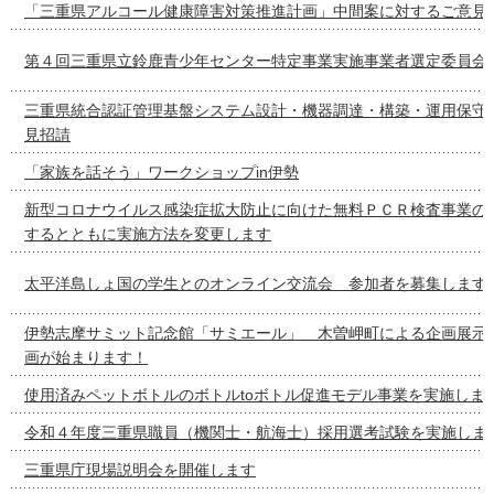
「三重県アルコール健康障害対策推進計画」中間案に対するご意見
第４回三重県立鈴鹿青少年センター特定事業実施事業者選定委員会
三重県統合認証管理基盤システム設計・機器調達・構築・運用保守
見招請
「家族を話そう」ワークショップin伊勢
新型コロナウイルス感染症拡大防止に向けた無料ＰＣＲ検査事業の
するとともに実施方法を変更します
太平洋島しょ国の学生とのオンライン交流会 参加者を募集します
伊勢志摩サミット記念館「サミエール」 木曽岬町による企画展示
画が始まります！
使用済みペットボトルのボトルtoボトル促進モデル事業を実施しま
令和４年度三重県職員（機関士・航海士）採用選考試験を実施しま
三重県庁現場説明会を開催します