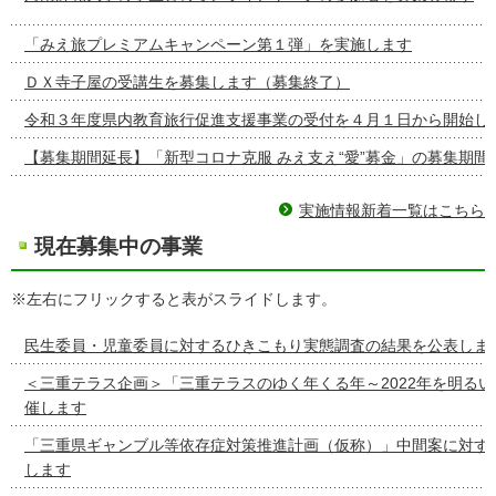
「みえ旅プレミアムキャンペーン第１弾」を実施します
ＤＸ寺子屋の受講生を募集します（募集終了）
令和３年度県内教育旅行促進支援事業の受付を４月１日から開始し
【募集期間延長】「新型コロナ克服 みえ支え“愛”募金」の募集期間
実施情報新着一覧はこちら
現在募集中の事業
※左右にフリックすると表がスライドします。
民生委員・児童委員に対するひきこもり実態調査の結果を公表しま
＜三重テラス企画＞「三重テラスのゆく年くる年～2022年を明る
催します
「三重県ギャンブル等依存症対策推進計画（仮称）」中間案に対す
します