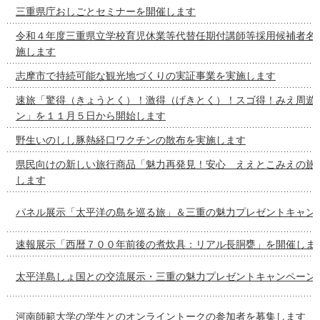
三重県庁おしごとセミナーを開催します
令和４年度三重県立学校育児休業等代替任期付講師等採用候補者名
施します
志摩市で持続可能な観光地づくりの実証事業を実施します
速旅「驚得（きょうとく）！激得（げきとく）！スゴ得！みえ周遊
ン」を１１月５日から開始します
野生いのしし豚熱経口ワクチンの散布を実施します
県民向けの新しい旅行商品「魅力再発見！安心 ええとこみえの旅
します
パネル展示「太平洋の島を巡る旅」＆三重の魅力プレゼントキャン
速報展示「西暦７００年前後の煮炊具：リアル長胴甕」を開催しま
太平洋島しょ国との交流展示・三重の魅力プレゼントキャンペーン
河南師範大学の学生とのオンライントークの参加者を募集します