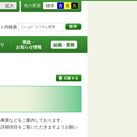
色の変更
拡大
標準
青
黄
黒
ト内検索
県政・
り
組織・業務
お知らせ情報
印刷する
事業などをご案内しております。
詳細項目をご覧いただきますようお願い