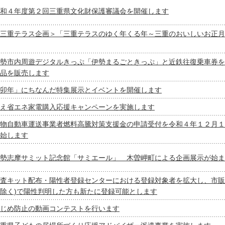
和４年度第２回三重県文化財保護審議会を開催します
三重テラス企画＞「三重テラスのゆく年くる年～三重のおいしいお正月
勢市内周遊デジタルきっぷ「伊勢まるごときっぷ」と近鉄往復乗車券を
品を販売します
卯年」にちなんだ特集展示とイベントを開催します
え省エネ家電購入応援キャンペーンを実施します
物自動車運送事業者燃料高騰対策支援金の申請受付を令和４年１２月１
始します
勢志摩サミット記念館「サミエール」 木曽岬町による企画展示が始ま
査キット配布・陽性者登録センターにおける登録対象者を拡大し、市販
除く)で陽性判明した方も新たに登録可能とします
じめ防止の動画コンテストを行います