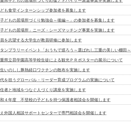
重県子どもの居場所づくり応援アドバイザー派遣事業を実施します
ども食堂インターンシップ参加者を募集します
子どもの居場所づくり勉強会～後編～」の参加者を募集します
子どもの居場所」ニーズ・シーズマッチング事業を実施します
員を志望する大学生が教員研修に参加します
タンプラリーイベント「おうちで巡ろう～選ばれし三重の美しい棚田～
重県立昴学園高等学校生徒による観光ＰＲポスターの展示について
生いのしし豚熱経口ワクチンの散布を実施します
代を担うグローバル・リーダー育成プログラムの実施について
住者と地域をつなぐ人づくり講座を実施します
和４年度 不登校の子どもを持つ保護者相談会を開催します
え外国人相談サポートセンターで専門相談会を開催します