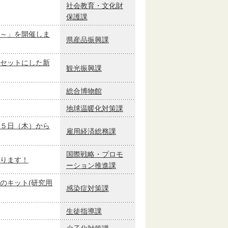
社会教育・文化財
保護課
～」を開催しま
県産品振興課
セットにした新
観光振興課
総合博物館
地球温暖化対策課
５日（木）から
雇用経済総務課
国際戦略・プロモ
ります！
ーション推進課
のキット(研究用
感染症対策課
生徒指導課