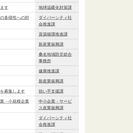
ます
地球温暖化対策課
の多様性への対
ダイバーシティ社
会推進課
資源循環推進課
新産業振興課
桑名地域防災総合
事務所
健康推進課
新産業振興課
を募集します
担い手支援課
業・小規模企業
中小企業・サービ
ス産業振興課
ダイバーシティ社
会推進課