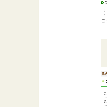
選
こ
み