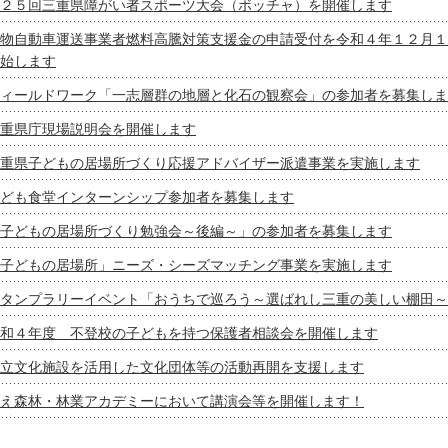
２５回三重県障がい者スポーツ大会（ボッチャ）を開催します
物自動車運送事業者燃料高騰対策支援金の申請受付を令和４年１２月１
始します
ィールドワーク「一志層群の地層と化石の観察会」の参加者を募集しま
重県庁現場説明会を開催します
重県子どもの居場所づくり応援アドバイザー派遣事業を実施します
ども食堂インターンシップ参加者を募集します
子どもの居場所づくり勉強会～後編～」の参加者を募集します
子どもの居場所」ニーズ・シーズマッチング事業を実施します
タンプラリーイベント「おうちで巡ろう～選ばれし三重の美しい棚田～
和４年度 不登校の子どもを持つ保護者相談会を開催します
立文化施設を活用した文化団体等の活動再開を支援します
え森林・林業アカデミーにおいて講演会等を開催します！