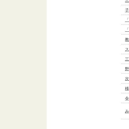
三
子
「
「
教
ス
三
野
次
移
令
み