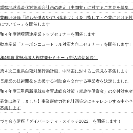
重県地球温暖化対策総合計画の改定（中間案）に対するご意見を募集し
業向け研修「誰もが働きやすい職場づくりを目指して～企業における性
について～」を開催します
和４年度循環関連産業トップセミナーを開催します
動車産業「カーボンニュートラル対応力向上セミナー」を開催します！
和4年度北勢地域人権啓発セミナー（申込締切延長）
第４次三重県自殺対策行動計画」中間案に対するご意見を募集します
長産業の技術開発を支援する補助金を交付する事業者を決定しました
和４年度三重県新規就農者育成総合対策（就農準備資金）の交付対象者
募集は終了しました】事業継続力強化計画策定にチャレンジする中小企
募集します
づき合う講座「ダイバーシティ・スイッチ2022」を開催します！