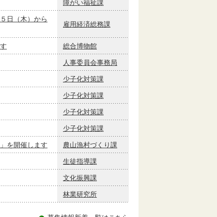
障がい福祉課
５日（木）から
雇用経済総務課
す
総合博物館
人事委員会事務局
少子化対策課
少子化対策課
少子化対策課
少子化対策課
」を開催します
農山漁村づくり課
生徒指導課
文化振興課
林業研究所