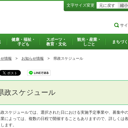
文字サイズ変更
元に戻す
縮小
サイ
健康・福祉・
スポーツ・
観光・産業・
犯
まちづく
子ども
教育・文化
しごと
らせ情報
>
お知らせ情報
>
県政スケジュール
県政スケジュール
政スケジュールでは、選択された日における実施予定事業や、募集中の
業によっては、複数の日程で開催することもありますので、詳しくは各
たします。