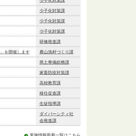
少子化対策課
少子化対策課
少子化対策課
少子化対策課
研修推進課
」を開催します
農山漁村づくり課
県土整備総務課
家畜防疫対策課
高校教育課
移住促進課
生徒指導課
ダイバーシティ社
会推進課
実施情報新着一覧はこちら