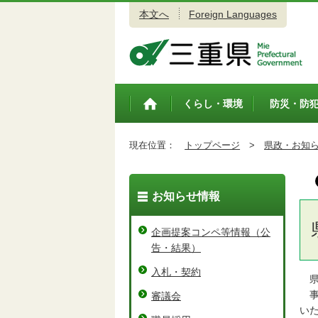
本文へ
Foreign Languages
三重県公式ウェブサイト
くらし・環境
防災・防
トップペ
ージ
現在位置：
トップページ
>
県政・お知
お知らせ情報
企画提案コンペ等情報（公
告・結果）
入札・契約
県
事
審議会
い