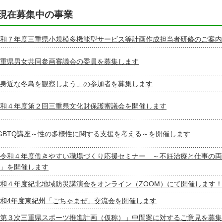
現在募集中の事業
和７年度三重県小規模多機能型サービス等計画作成担当者研修のご案内
重県男女共同参画審議会の委員を募集します
身近な冬鳥を観察しよう」の参加者を募集します
和４年度第２回三重県文化財保護審議会を開催します
GBTQ講座～性の多様性に関する支援を考える～を開催します
令和４年度働きやすい職場づくり応援セミナー ～不妊治療と仕事の両
」を開催します
和４年度紀北地域防災講演会をオンライン（ZOOM）にて開催します
和4年度東紀州「ごちゃまぜ」交流会を開催します
第３次三重県スポーツ推進計画（仮称）」中間案に対するご意見を募集