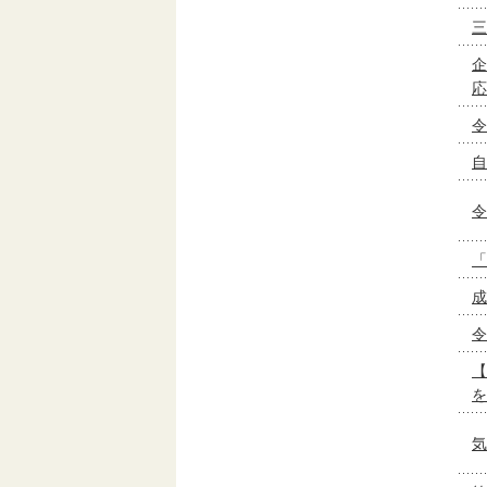
三
企
応
令
自
令
「
成
令
【
を
気