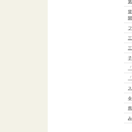
第
貨
開
フ
三
三
子
「
「
ス
令
県
み