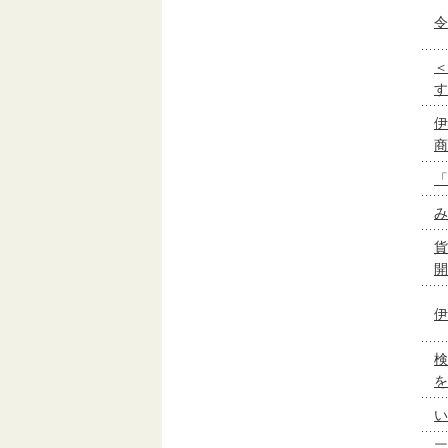
令
＜
す
伊
商
「
み
貨
開
伊
検
を
い