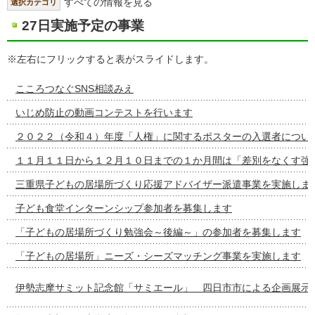
すべての情報を見る
選択カテゴリ
27日実施予定の事業
※左右にフリックすると表がスライドします。
こころつなぐSNS相談みえ
いじめ防止の動画コンテストを行います
２０２２（令和４）年度「人権」に関するポスターの入選者につい
１１月１１日から１２月１０日までの１か月間は「差別をなくす強
三重県子どもの居場所づくり応援アドバイザー派遣事業を実施しま
子ども食堂インターンシップ参加者を募集します
「子どもの居場所づくり勉強会～後編～」の参加者を募集します
「子どもの居場所」ニーズ・シーズマッチング事業を実施します
伊勢志摩サミット記念館「サミエール」 四日市市による企画展示