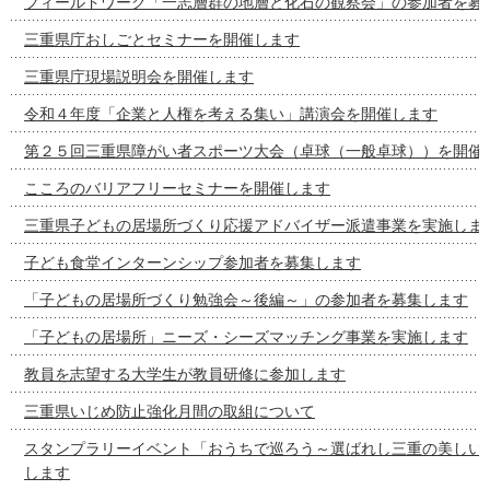
フィールドワーク「一志層群の地層と化石の観察会」の参加者を募
三重県庁おしごとセミナーを開催します
三重県庁現場説明会を開催します
令和４年度「企業と人権を考える集い」講演会を開催します
第２５回三重県障がい者スポーツ大会（卓球（一般卓球））を開催
こころのバリアフリーセミナーを開催します
三重県子どもの居場所づくり応援アドバイザー派遣事業を実施しま
子ども食堂インターンシップ参加者を募集します
「子どもの居場所づくり勉強会～後編～」の参加者を募集します
「子どもの居場所」ニーズ・シーズマッチング事業を実施します
教員を志望する大学生が教員研修に参加します
三重県いじめ防止強化月間の取組について
スタンプラリーイベント「おうちで巡ろう～選ばれし三重の美しい
します