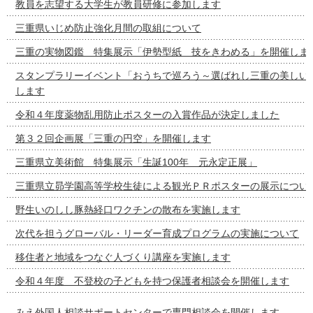
教員を志望する大学生が教員研修に参加します
三重県いじめ防止強化月間の取組について
三重の実物図鑑 特集展示「伊勢型紙 技をきわめる」を開催しま
スタンプラリーイベント「おうちで巡ろう～選ばれし三重の美しい
します
令和４年度薬物乱用防止ポスターの入賞作品が決定しました
第３２回企画展「三重の円空」を開催します
三重県立美術館 特集展示「生誕100年 元永定正展」
三重県立昴学園高等学校生徒による観光ＰＲポスターの展示につい
野生いのしし豚熱経口ワクチンの散布を実施します
次代を担うグローバル・リーダー育成プログラムの実施について
移住者と地域をつなぐ人づくり講座を実施します
令和４年度 不登校の子どもを持つ保護者相談会を開催します
みえ外国人相談サポートセンターで専門相談会を開催します