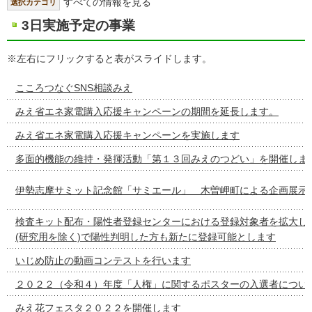
すべての情報を見る
選択カテゴリ
3日実施予定の事業
※左右にフリックすると表がスライドします。
こころつなぐSNS相談みえ
みえ省エネ家電購入応援キャンペーンの期間を延長します。
みえ省エネ家電購入応援キャンペーンを実施します
多面的機能の維持・発揮活動「第１３回みえのつどい」を開催しま
伊勢志摩サミット記念館「サミエール」 木曽岬町による企画展示
検査キット配布・陽性者登録センターにおける登録対象者を拡大し
(研究用を除く)で陽性判明した方も新たに登録可能とします
いじめ防止の動画コンテストを行います
２０２２（令和４）年度「人権」に関するポスターの入選者につい
みえ花フェスタ２０２２を開催します