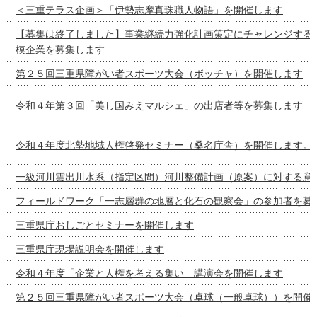
＜三重テラス企画＞「伊勢志摩真珠職人物語」を開催します
【募集は終了しました】事業継続力強化計画策定にチャレンジする
模企業を募集します
第２５回三重県障がい者スポーツ大会（ボッチャ）を開催します
令和４年第３回「美し国みえマルシェ」の出店者等を募集します
令和４年度北勢地域人権啓発セミナー（桑名庁舎）を開催します。
一級河川雲出川水系（指定区間）河川整備計画（原案）に対する意
フィールドワーク「一志層群の地層と化石の観察会」の参加者を募
三重県庁おしごとセミナーを開催します
三重県庁現場説明会を開催します
令和４年度「企業と人権を考える集い」講演会を開催します
第２５回三重県障がい者スポーツ大会（卓球（一般卓球））を開催