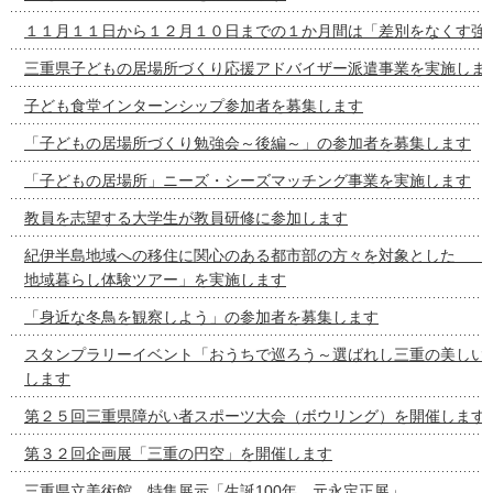
１１月１１日から１２月１０日までの１か月間は「差別をなくす強
三重県子どもの居場所づくり応援アドバイザー派遣事業を実施しま
子ども食堂インターンシップ参加者を募集します
「子どもの居場所づくり勉強会～後編～」の参加者を募集します
「子どもの居場所」ニーズ・シーズマッチング事業を実施します
教員を志望する大学生が教員研修に参加します
紀伊半島地域への移住に関心のある都市部の方々を対象とし
地域暮らし体験ツアー」を実施します
「身近な冬鳥を観察しよう」の参加者を募集します
スタンプラリーイベント「おうちで巡ろう～選ばれし三重の美しい
します
第２５回三重県障がい者スポーツ大会（ボウリング）を開催します
第３２回企画展「三重の円空」を開催します
三重県立美術館 特集展示「生誕100年 元永定正展」