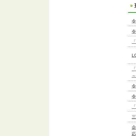
令
令
「
L
「
～
令
令
「
三
企
応