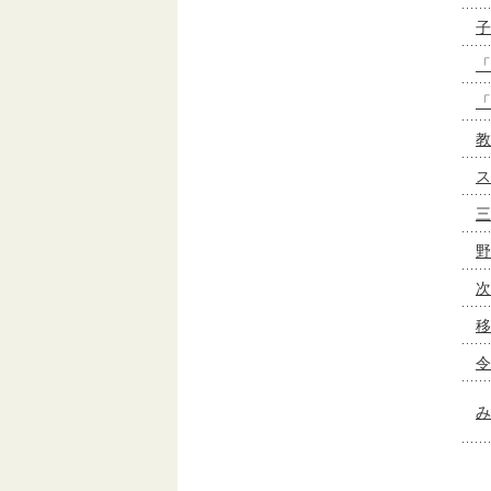
子
「
「
教
ス
三
野
次
移
令
み