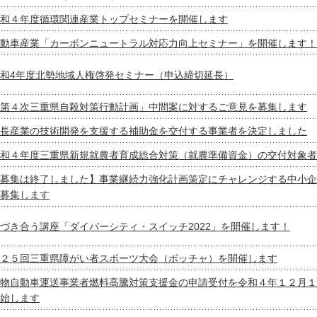
和４年度循環関連産業トップセミナーを開催します
動車産業「カーボンニュートラル対応力向上セミナー」を開催します！
和4年度北勢地域人権啓発セミナー（申込締切延長）
第４次三重県自殺対策行動計画」中間案に対するご意見を募集します
長産業の技術開発を支援する補助金を交付する事業者を決定しました
和４年度三重県新規就農者育成総合対策（就農準備資金）の交付対象者
募集は終了しました】事業継続力強化計画策定にチャレンジする中小企
募集します
づき合う講座「ダイバーシティ・スイッチ2022」を開催します！
２５回三重県障がい者スポーツ大会（ボッチャ）を開催します
物自動車運送事業者燃料高騰対策支援金の申請受付を令和４年１２月１
始します