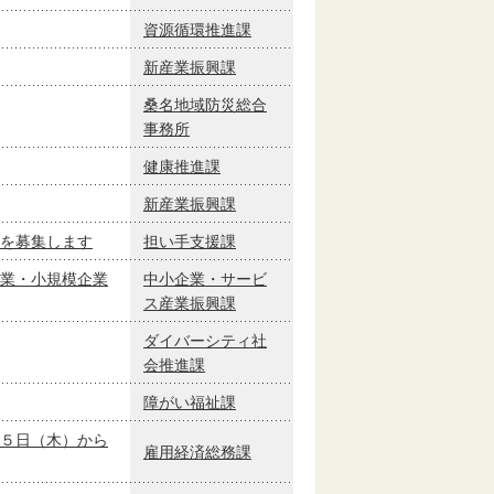
資源循環推進課
新産業振興課
桑名地域防災総合
事務所
健康推進課
新産業振興課
を募集します
担い手支援課
業・小規模企業
中小企業・サービ
ス産業振興課
ダイバーシティ社
会推進課
障がい福祉課
５日（木）から
雇用経済総務課