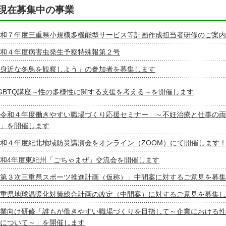
現在募集中の事業
和７年度三重県小規模多機能型サービス等計画作成担当者研修のご案内
和４年度病害虫発生予察特殊報第２号
身近な冬鳥を観察しよう」の参加者を募集します
GBTQ講座～性の多様性に関する支援を考える～を開催します
令和４年度働きやすい職場づくり応援セミナー ～不妊治療と仕事の両
」を開催します
和４年度紀北地域防災講演会をオンライン（ZOOM）にて開催します
和4年度東紀州「ごちゃまぜ」交流会を開催します
第３次三重県スポーツ推進計画（仮称）」中間案に対するご意見を募集
重県地球温暖化対策総合計画の改定（中間案）に対するご意見を募集し
業向け研修「誰もが働きやすい職場づくりを目指して～企業における性
について～」を開催します