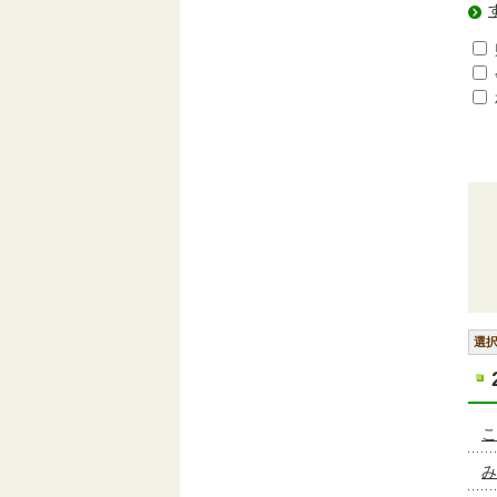
選
こ
み