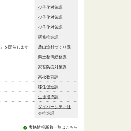
少子化対策課
少子化対策課
少子化対策課
研修推進課
」を開催します
農山漁村づくり課
県土整備総務課
家畜防疫対策課
高校教育課
移住促進課
生徒指導課
ダイバーシティ社
会推進課
実施情報新着一覧はこちら