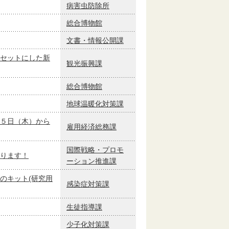
病害虫防除所
総合博物館
文書・情報公開課
セットにした新
観光振興課
総合博物館
地球温暖化対策課
５日（木）から
雇用経済総務課
国際戦略・プロモ
ります！
ーション推進課
のキット(研究用
感染症対策課
生徒指導課
少子化対策課