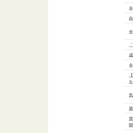
令
自
令
「
成
令
【
を
気
第
貨
開