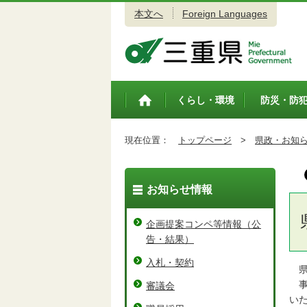
本文へ
Foreign Languages
三重県公式ウェブサイト
くらし・環境
防災・防
トップペ
ージ
現在位置：
トップページ
>
県政・お知
お知らせ情報
企画提案コンペ等情報（公
告・結果）
入札・契約
県
事
審議会
い