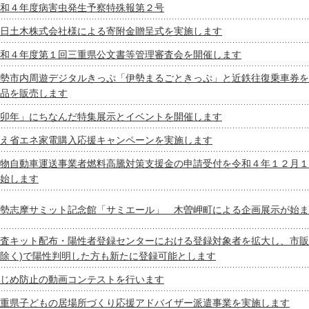
和４年度病害虫発生予察特殊報第２号
日土木株式会社様による寄附金贈呈式を実施します
和４年度第１回三重県公文書等管理審査会を開催します
勢市内周遊デジタルきっぷ「伊勢まるごときっぷ」と近鉄往復乗車券を
品を販売します
卯年」にちなんだ特集展示とイベントを開催します
え省エネ家電購入応援キャンペーンを実施します
物自動車運送事業者燃料高騰対策支援金の申請受付を令和４年１２月１
始します
勢志摩サミット記念館「サミエール」 木曽岬町による企画展示が始ま
査キット配布・陽性者登録センターにおける登録対象者を拡大し、市販
除く)で陽性判明した方も新たに登録可能とします
じめ防止の動画コンテストを行います
重県子どもの居場所づくり応援アドバイザー派遣事業を実施します