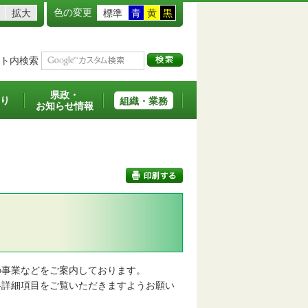
色の変更
拡大
標準
青
黄
黒
ト内検索
県政・
り
組織・業務
お知らせ情報
印刷する
事業などをご案内しております。
詳細項目をご覧いただきますようお願い