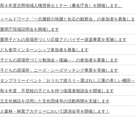
和４年度北勢地域人権啓発セミナー（桑名庁舎）を開催します。
ィールドワーク「一志層群の地層と化石の観察会」の参加者を募集しま
重県庁現場説明会を開催します
重県子どもの居場所づくり応援アドバイザー派遣事業を実施します
ども食堂インターンシップ参加者を募集します
子どもの居場所づくり勉強会～後編～」の参加者を募集します
子どもの居場所」ニーズ・シーズマッチング事業を実施します
タンプラリーイベント「おうちで巡ろう～選ばれし三重の美しい棚田～
和４年度 不登校の子どもを持つ保護者相談会を開催します
立文化施設を活用した文化団体等の活動再開を支援します
え森林・林業アカデミーにおいて講演会等を開催します！