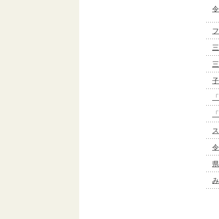
令
フ
三
三
子
「
「
ス
令
県
み