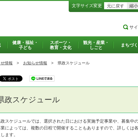
文字サイズ変更
元に戻す
縮小
サイ
健康・福祉・
スポーツ・
観光・産業・
犯
まちづく
子ども
教育・文化
しごと
らせ情報
>
お知らせ情報
>
県政スケジュール
県政スケジュール
政スケジュールでは、選択された日における実施予定事業や、募集中の
業によっては、複数の日程で開催することもありますので、詳しくは各
たします。