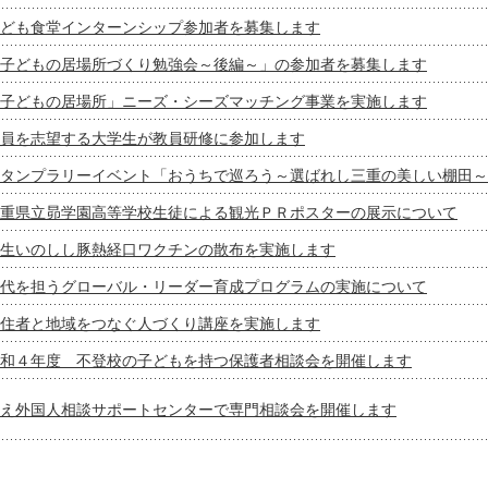
ども食堂インターンシップ参加者を募集します
子どもの居場所づくり勉強会～後編～」の参加者を募集します
子どもの居場所」ニーズ・シーズマッチング事業を実施します
員を志望する大学生が教員研修に参加します
タンプラリーイベント「おうちで巡ろう～選ばれし三重の美しい棚田～
重県立昴学園高等学校生徒による観光ＰＲポスターの展示について
生いのしし豚熱経口ワクチンの散布を実施します
代を担うグローバル・リーダー育成プログラムの実施について
住者と地域をつなぐ人づくり講座を実施します
和４年度 不登校の子どもを持つ保護者相談会を開催します
え外国人相談サポートセンターで専門相談会を開催します