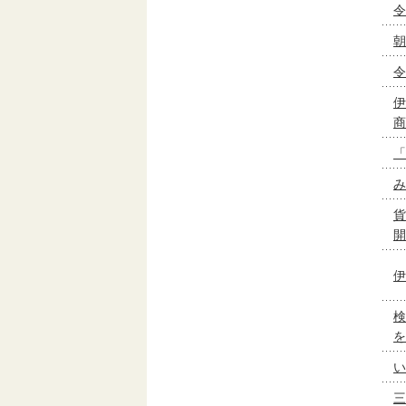
令
朝
令
伊
商
「
み
貨
開
伊
検
を
い
三