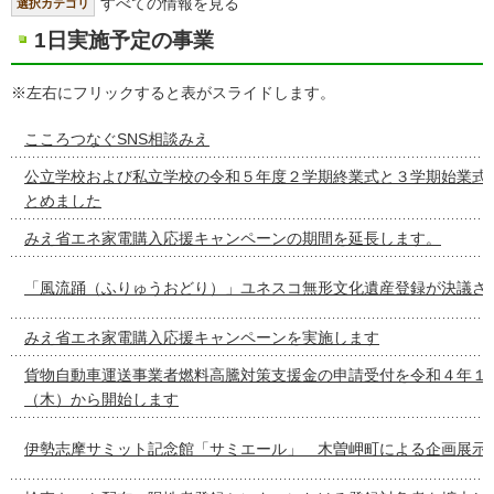
すべての情報を見る
選択カテゴリ
1日実施予定の事業
※左右にフリックすると表がスライドします。
こころつなぐSNS相談みえ
公立学校および私立学校の令和５年度２学期終業式と３学期始業式
とめました
みえ省エネ家電購入応援キャンペーンの期間を延長します。
「風流踊（ふりゅうおどり）」ユネスコ無形文化遺産登録が決議さ
みえ省エネ家電購入応援キャンペーンを実施します
貨物自動車運送事業者燃料高騰対策支援金の申請受付を令和４年１
（木）から開始します
伊勢志摩サミット記念館「サミエール」 木曽岬町による企画展示