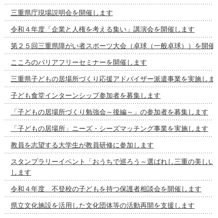
三重県庁現場説明会を開催します
令和４年度「企業と人権を考える集い」講演会を開催します
第２５回三重県障がい者スポーツ大会（卓球（一般卓球））を開催
こころのバリアフリーセミナーを開催します
三重県子どもの居場所づくり応援アドバイザー派遣事業を実施しま
子ども食堂インターンシップ参加者を募集します
「子どもの居場所づくり勉強会～後編～」の参加者を募集します
「子どもの居場所」ニーズ・シーズマッチング事業を実施します
教員を志望する大学生が教員研修に参加します
スタンプラリーイベント「おうちで巡ろう～選ばれし三重の美しい
します
令和４年度 不登校の子どもを持つ保護者相談会を開催します
県立文化施設を活用した文化団体等の活動再開を支援します