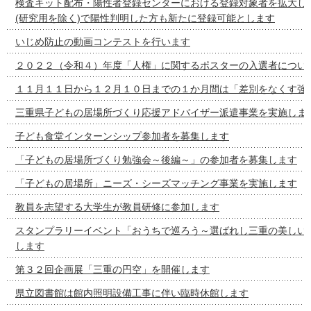
検査キット配布・陽性者登録センターにおける登録対象者を拡大し
(研究用を除く)で陽性判明した方も新たに登録可能とします
いじめ防止の動画コンテストを行います
２０２２（令和４）年度「人権」に関するポスターの入選者につい
１１月１１日から１２月１０日までの１か月間は「差別をなくす強
三重県子どもの居場所づくり応援アドバイザー派遣事業を実施しま
子ども食堂インターンシップ参加者を募集します
「子どもの居場所づくり勉強会～後編～」の参加者を募集します
「子どもの居場所」ニーズ・シーズマッチング事業を実施します
教員を志望する大学生が教員研修に参加します
スタンプラリーイベント「おうちで巡ろう～選ばれし三重の美しい
します
第３２回企画展「三重の円空」を開催します
県立図書館は館内照明設備工事に伴い臨時休館します