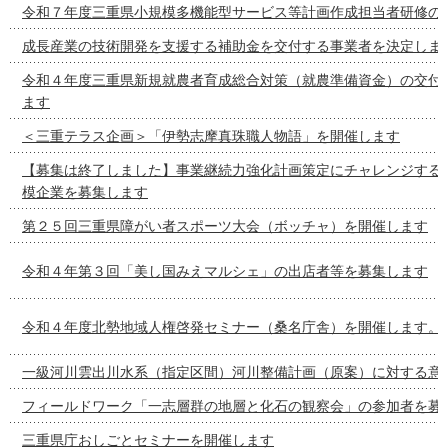
令和７年度三重県小規模多機能型サービス等計画作成担当者研修の
成長産業の技術開発を支援する補助金を交付する事業者を決定しま
令和４年度三重県新規就農者育成総合対策（就農準備資金）の交付
ます
＜三重テラス企画＞「伊勢志摩真珠職人物語」を開催します
【募集は終了しました】事業継続力強化計画策定にチャレンジする
模企業を募集します
第２５回三重県障がい者スポーツ大会（ボッチャ）を開催します
令和４年第３回「美し国みえマルシェ」の出店者等を募集します
令和４年度北勢地域人権啓発セミナー（桑名庁舎）を開催します。
一級河川雲出川水系（指定区間）河川整備計画（原案）に対する意
フィールドワーク「一志層群の地層と化石の観察会」の参加者を募
三重県庁おしごとセミナーを開催します