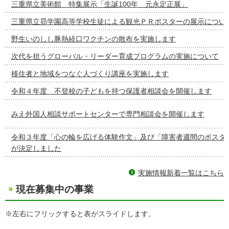
三重県立美術館 特集展示「生誕100年 元永定正展」
三重県立昴学園高等学校生徒による観光ＰＲポスターの展示につい
野生いのしし豚熱経口ワクチンの散布を実施します
次代を担うグローバル・リーダー育成プログラムの実施について
移住者と地域をつなぐ人づくり講座を実施します
令和４年度 不登校の子どもを持つ保護者相談会を開催します
みえ外国人相談サポートセンターで専門相談会を開催します
令和３年度「心の輪を広げる体験作文」及び「障害者週間のポスタ
が決定しました
実施情報新着一覧はこちら
現在募集中の事業
※左右にフリックすると表がスライドします。