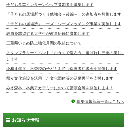
子ども食堂インターンシップ参加者を募集します
「子どもの居場所づくり勉強会～後編～」の参加者を募集します
「子どもの居場所」ニーズ・シーズマッチング事業を実施します
教員を志望する大学生が教員研修に参加します
三重県いじめ防止強化月間の取組について
スタンプラリーイベント「おうちで巡ろう～選ばれし三重の美しい
します
令和４年度 不登校の子どもを持つ保護者相談会を開催します
県立文化施設を活用した文化団体等の活動再開を支援します
みえ森林・林業アカデミーにおいて講演会等を開催します！
募集情報新着一覧はこちら
お知らせ情報