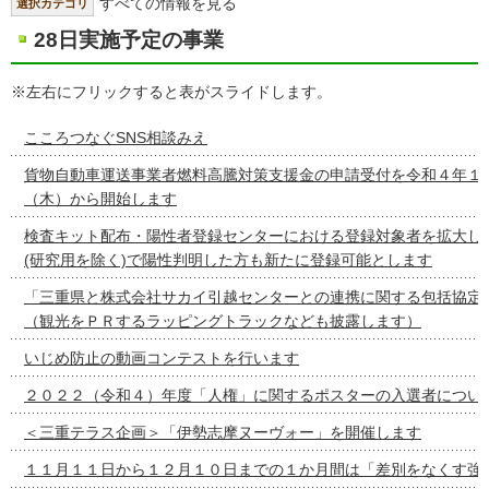
すべての情報を見る
選択カテゴリ
28日実施予定の事業
※左右にフリックすると表がスライドします。
こころつなぐSNS相談みえ
貨物自動車運送事業者燃料高騰対策支援金の申請受付を令和４年１
（木）から開始します
検査キット配布・陽性者登録センターにおける登録対象者を拡大し
(研究用を除く)で陽性判明した方も新たに登録可能とします
「三重県と株式会社サカイ引越センターとの連携に関する包括協定
（観光をＰＲするラッピングトラックなども披露します）
いじめ防止の動画コンテストを行います
２０２２（令和４）年度「人権」に関するポスターの入選者につい
＜三重テラス企画＞「伊勢志摩ヌーヴォー」を開催します
１１月１１日から１２月１０日までの１か月間は「差別をなくす強