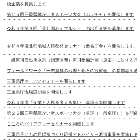
模企業を募集します
第２５回三重県障がい者スポーツ大会（ボッチャ）を開催します
令和４年第３回「美し国みえマルシェ」の出店者等を募集します
令和４年度北勢地域人権啓発セミナー（桑名庁舎）を開催します。
一級河川雲出川水系（指定区間）河川整備計画（原案）に対する意
フィールドワーク「一志層群の地層と化石の観察会」の参加者を募
三重県庁おしごとセミナーを開催します
三重県庁現場説明会を開催します
令和４年度「企業と人権を考える集い」講演会を開催します
第２５回三重県障がい者スポーツ大会（卓球（一般卓球））を開催
こころのバリアフリーセミナーを開催します
三重県子どもの居場所づくり応援アドバイザー派遣事業を実施しま