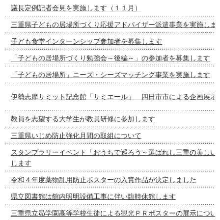
議長定例記者会見を実施します（１１月）
三重県子どもの居場所づくり応援アドバイザー派遣事業を実施しま
子ども食堂インターンシップ参加者を募集します
「子どもの居場所づくり勉強会～後編～」の参加者を募集します
「子どもの居場所」ニーズ・シーズマッチング事業を実施します
伊勢志摩サミット記念館「サミエール」 四日市市による企画展示
教員を志望する大学生が教員研修に参加します
三重県いじめ防止強化月間の取組について
スタンプラリーイベント「おうちで巡ろう～選ばれし三重の美しい
します
令和４年度薬物乱用防止ポスターの入賞作品が決定しました
県立図書館は館内照明設備工事に伴い臨時休館します
三重県立昴学園高等学校生徒による観光ＰＲポスターの展示につい