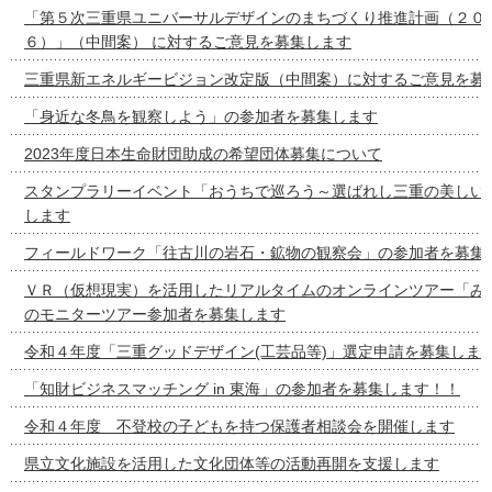
「第５次三重県ユニバーサルデザインのまちづくり推進計画（２０
６）」（中間案） に対するご意見を募集します
三重県新エネルギービジョン改定版（中間案）に対するご意見を募
「身近な冬鳥を観察しよう」の参加者を募集します
2023年度日本生命財団助成の希望団体募集について
スタンプラリーイベント「おうちで巡ろう～選ばれし三重の美しい
します
フィールドワーク「往古川の岩石・鉱物の観察会」の参加者を募集
ＶＲ（仮想現実）を活用したリアルタイムのオンラインツアー「み
のモニターツアー参加者を募集します
令和４年度「三重グッドデザイン(工芸品等)」選定申請を募集しま
「知財ビジネスマッチング in 東海」の参加者を募集します！！
令和４年度 不登校の子どもを持つ保護者相談会を開催します
県立文化施設を活用した文化団体等の活動再開を支援します