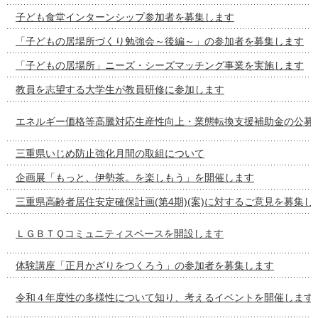
子ども食堂インターンシップ参加者を募集します
「子どもの居場所づくり勉強会～後編～」の参加者を募集します
「子どもの居場所」ニーズ・シーズマッチング事業を実施します
教員を志望する大学生が教員研修に参加します
エネルギー価格等高騰対応生産性向上・業態転換支援補助金の公募
三重県いじめ防止強化月間の取組について
企画展「もっと、伊勢茶。を楽しもう」を開催します
三重県高齢者居住安定確保計画(第4期)(案)に対するご意見を募集し
ＬＧＢＴＱコミュニティスペースを開設します
体験講座「正月かざりをつくろう」の参加者を募集します
令和４年度性の多様性について知り、考えるイベントを開催します