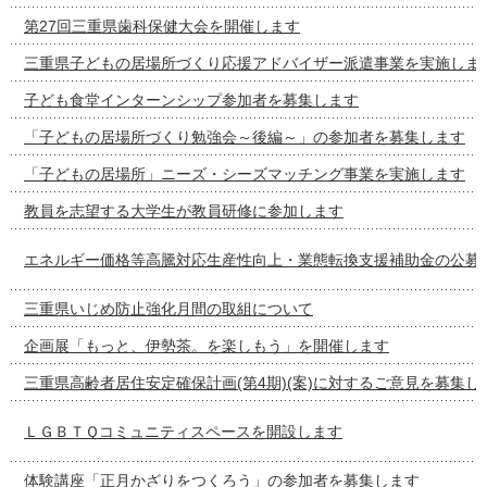
第27回三重県歯科保健大会を開催します
三重県子どもの居場所づくり応援アドバイザー派遣事業を実施しま
子ども食堂インターンシップ参加者を募集します
「子どもの居場所づくり勉強会～後編～」の参加者を募集します
「子どもの居場所」ニーズ・シーズマッチング事業を実施します
教員を志望する大学生が教員研修に参加します
エネルギー価格等高騰対応生産性向上・業態転換支援補助金の公募
三重県いじめ防止強化月間の取組について
企画展「もっと、伊勢茶。を楽しもう」を開催します
三重県高齢者居住安定確保計画(第4期)(案)に対するご意見を募集し
ＬＧＢＴＱコミュニティスペースを開設します
体験講座「正月かざりをつくろう」の参加者を募集します