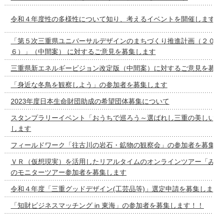
令和４年度性の多様性について知り、考えるイベントを開催します
「第５次三重県ユニバーサルデザインのまちづくり推進計画（２０
６）」（中間案） に対するご意見を募集します
三重県新エネルギービジョン改定版（中間案）に対するご意見を募
「身近な冬鳥を観察しよう」の参加者を募集します
2023年度日本生命財団助成の希望団体募集について
スタンプラリーイベント「おうちで巡ろう～選ばれし三重の美しい
します
フィールドワーク「往古川の岩石・鉱物の観察会」の参加者を募集
ＶＲ（仮想現実）を活用したリアルタイムのオンラインツアー「み
のモニターツアー参加者を募集します
令和４年度「三重グッドデザイン(工芸品等)」選定申請を募集しま
「知財ビジネスマッチング in 東海」の参加者を募集します！！