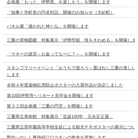
企画展「もっと、伊勢茶。を楽しもう」を開催します
「知事と市町長の円卓対話」開催のお知らせ（大紀町）
パネル展「描かれた神と仏」を開催します
三重の実物図鑑 特集展示「伊勢型紙 技をきわめる」を開催しま
「マネーの迷宮～お金ってなーに？～」を開催します
スタンプラリーイベント「おうちで巡ろう～選ばれし三重の美しい
します
令和４年度薬物乱用防止ポスターの入賞作品が決定しました
第10回伊勢湾ヘリポート見学会を開催します
第３２回企画展「三重の円空」を開催します
三重県立美術館 特集展示「生誕100年 元永定正展」
三重県立昴学園高等学校生徒による観光ＰＲポスターの展示につい
野生いのしし豚熱経口ワクチンの散布を実施します