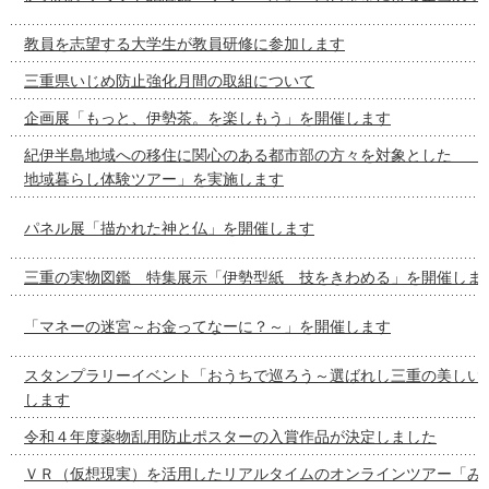
教員を志望する大学生が教員研修に参加します
三重県いじめ防止強化月間の取組について
企画展「もっと、伊勢茶。を楽しもう」を開催します
紀伊半島地域への移住に関心のある都市部の方々を対象とし
地域暮らし体験ツアー」を実施します
パネル展「描かれた神と仏」を開催します
三重の実物図鑑 特集展示「伊勢型紙 技をきわめる」を開催しま
「マネーの迷宮～お金ってなーに？～」を開催します
スタンプラリーイベント「おうちで巡ろう～選ばれし三重の美しい
します
令和４年度薬物乱用防止ポスターの入賞作品が決定しました
ＶＲ（仮想現実）を活用したリアルタイムのオンラインツアー「み