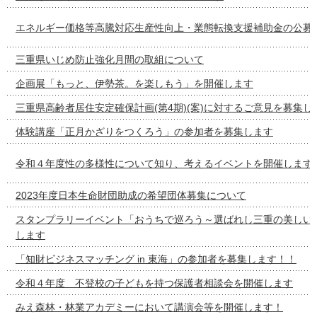
エネルギー価格等高騰対応生産性向上・業態転換支援補助金の公募
三重県いじめ防止強化月間の取組について
企画展「もっと、伊勢茶。を楽しもう」を開催します
三重県高齢者居住安定確保計画(第4期)(案)に対するご意見を募集し
体験講座「正月かざりをつくろう」の参加者を募集します
令和４年度性の多様性について知り、考えるイベントを開催します
2023年度日本生命財団助成の希望団体募集について
スタンプラリーイベント「おうちで巡ろう～選ばれし三重の美しい
します
「知財ビジネスマッチング in 東海」の参加者を募集します！！
令和４年度 不登校の子どもを持つ保護者相談会を開催します
みえ森林・林業アカデミーにおいて講演会等を開催します！