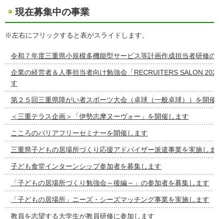
現在募集中の事業
※左右にフリックすると表がスライドします。
令和７年度三重県小規模多機能型サービス等計画作成担当者研修の
企業の経営者＆人事担当者向け勉強会「RECRUITERS SALON 20
す
第２５回三重県障がい者スポーツ大会（卓球（一般卓球））を開催
＜三重テラス企画＞「伊勢志摩ヌーヴォー」を開催します
こころのバリアフリーセミナーを開催します
三重県子どもの居場所づくり応援アドバイザー派遣事業を実施しま
子ども食堂インターンシップ参加者を募集します
「子どもの居場所づくり勉強会～後編～」の参加者を募集します
「子どもの居場所」ニーズ・シーズマッチング事業を実施します
教員を志望する大学生が教員研修に参加します