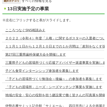
すべての情報を見る
選択カテゴリ
13日実施予定の事業
※左右にフリックすると表がスライドします。
こころつなぐSNS相談みえ
２０２２（令和４）年度「人権」に関するポスターの入選者につい
１１月１１日から１２月１０日までの１か月間は「差別をなくす強
第27回三重県歯科保健大会を開催します
三重県子どもの居場所づくり応援アドバイザー派遣事業を実施しま
子ども食堂インターンシップ参加者を募集します
「子どもの居場所づくり勉強会～後編～」の参加者を募集します
「子どもの居場所」ニーズ・シーズマッチング事業を実施します
地域の安全・安心の役割を担う建設業で働く皆さんの写真展を開催
伊勢志摩サミット記念館「サミエール」 四日市市による企画展示