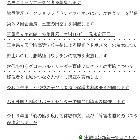
のモニターツアー参加者を募集します
館長講座ワークショップ「ウシとライオンはどこが違う？」を開催
第３２回企画展「三重の円空」を開催します
三重県立美術館 特集展示「生誕100年 元永定正展」
三重県立昴学園高等学校生徒による観光ＰＲポスターの展示につい
野生いのしし豚熱経口ワクチンの散布を実施します
次代を担うグローバル・リーダー育成プログラムの実施について
移住者と地域をつなぐ人づくり講座を実施します
令和４年度 不登校の子どもを持つ保護者相談会を開催します
みえ外国人相談サポートセンターで専門相談会を開催します
令和３年度「心の輪を広げる体験作文」及び「障害者週間のポスタ
が決定しました
実施情報新着一覧はこちら