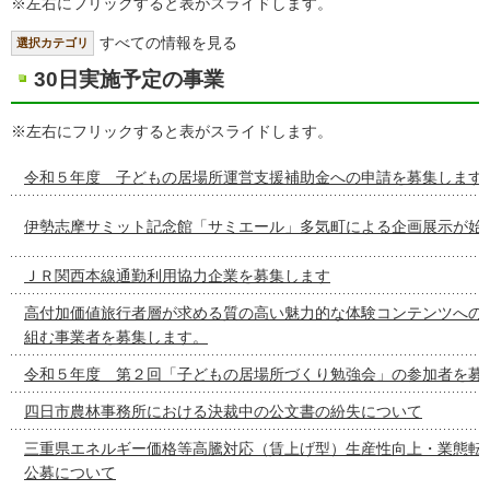
※左右にフリックすると表がスライドします。
すべての情報を見る
選択カテゴリ
30日実施予定の事業
※左右にフリックすると表がスライドします。
令和５年度 子どもの居場所運営支援補助金への申請を募集します
伊勢志摩サミット記念館「サミエール」多気町による企画展示が始
ＪＲ関西本線通勤利用協力企業を募集します
高付加価値旅行者層が求める質の高い魅力的な体験コンテンツへの
組む事業者を募集します。
令和５年度 第２回「子どもの居場所づくり勉強会」の参加者を募
四日市農林事務所における決裁中の公文書の紛失について
三重県エネルギー価格等高騰対応（賃上げ型）生産性向上・業態転
公募について