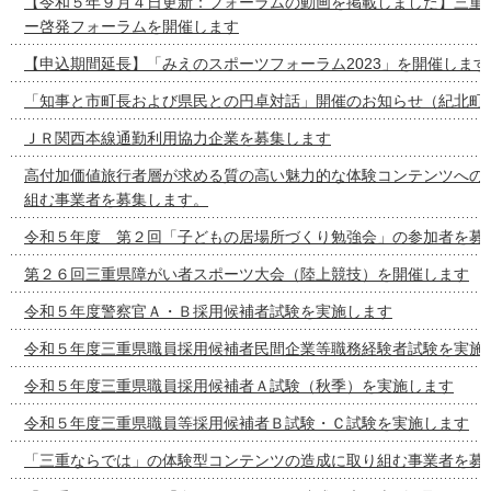
【令和５年９月４日更新：フォーラムの動画を掲載しました】三重
ー啓発フォーラムを開催します
【申込期間延長】「みえのスポーツフォーラム2023」を開催します
「知事と市町長および県民との円卓対話」開催のお知らせ（紀北町
ＪＲ関西本線通勤利用協力企業を募集します
高付加価値旅行者層が求める質の高い魅力的な体験コンテンツへの
組む事業者を募集します。
令和５年度 第２回「子どもの居場所づくり勉強会」の参加者を募
第２６回三重県障がい者スポーツ大会（陸上競技）を開催します
令和５年度警察官Ａ・Ｂ採用候補者試験を実施します
令和５年度三重県職員採用候補者民間企業等職務経験者試験を実施
令和５年度三重県職員採用候補者Ａ試験（秋季）を実施します
令和５年度三重県職員等採用候補者Ｂ試験・Ｃ試験を実施します
「三重ならでは」の体験型コンテンツの造成に取り組む事業者を募