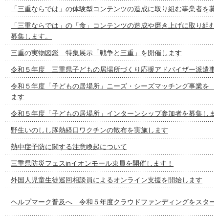
「三重ならでは」の体験型コンテンツの造成に取り組む事業者を募
「三重ならでは」の「食」コンテンツの造成や磨き上げに取り組む
募集します。
三重の実物図鑑 特集展示「戦争と三重」を開催します
令和５年度 三重県子どもの居場所づくり応援アドバイザー派遣事
令和５年度「子どもの居場所」ニーズ・シーズマッチング事
ます
令和５年度「子どもの居場所」インターンシップ参加者を募集しま
野生いのしし豚熱経口ワクチンの散布を実施します
熱中症予防に関する注意喚起について
三重県防災フェスinイオンモール東員を開催します！
外国人児童生徒巡回相談員によるオンライン支援を開始します
ヘルプマーク普及へ 令和５年度クラウドファンディングをスター