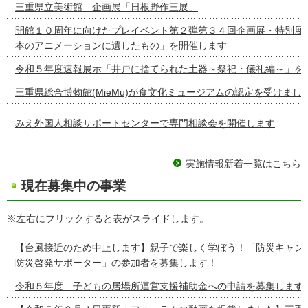
三重県立美術館 企画展「日根野作三展」
開館１０周年に向けたプレイベント第２弾第３４回企画展・特別展
本のアニメーションに遺したもの」を開催します
令和５年度速報展示「井戸に捨てられた土器～祭祀・儀礼編～」を
三重県総合博物館(MieMu)が食文化ミュージアムの認定を受けまし
みえ外国人相談サポートセンターで専門相談会を開催します
実施情報新着一覧はこちら
現在募集中の事業
※左右にフリックすると表がスライドします。
【台風接近のため中止します】親子で楽しく学ぼう！「防災キャンプw
防災啓発サポーター」の参加者を募集します！
令和５年度 子どもの居場所運営支援補助金への申請を募集します