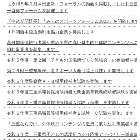
【令和５年９月４日更新：フォーラムの動画を掲載しました】三重
ー啓発フォーラムを開催します
【申込期間延長】「みえのスポーツフォーラム2023」を開催します
ＪＲ関西本線通勤利用協力企業を募集します
高付加価値旅行者層が求める質の高い魅力的な体験コンテンツへの
組む事業者を募集します。
令和５年度 第２回「子どもの居場所づくり勉強会」の参加者を募
第２６回三重県障がい者スポーツ大会（陸上競技）を開催します
令和５年度警察官Ａ・Ｂ採用候補者試験を実施します
令和５年度三重県職員採用候補者民間企業等職務経験者試験を実施
令和５年度三重県職員採用候補者Ａ試験（秋季）を実施します
令和５年度三重県職員等採用候補者Ｂ試験・Ｃ試験を実施します
「三重ならでは」の体験型コンテンツの造成に取り組む事業者を募
令和５年度 三重県子どもの居場所づくり応援アドバイザー派遣事