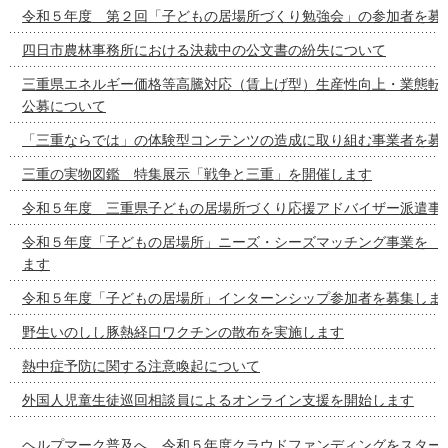
令和５年度 第２回「子どもの居場所づくり勉強会」の参加者を募
四日市農林事務所における決裁中の公文書の紛失について
三重県エネルギー価格等高騰対応（賃上げ型）生産性向上・業態転
公募について
「三重ならでは」の体験型コンテンツの造成に取り組む事業者を募
三重の実物図鑑 特集展示「戦争と三重」を開催します
令和５年度 三重県子どもの居場所づくり応援アドバイザー派遣事
令和５年度「子どもの居場所」ニーズ・シーズマッチング事
ます
令和５年度「子どもの居場所」インターンシップ参加者を募集しま
野生いのしし豚熱経口ワクチンの散布を実施します
熱中症予防に関する注意喚起について
外国人児童生徒巡回相談員によるオンライン支援を開始します
ヘルプマーク普及へ 令和５年度クラウドファンディングをスター