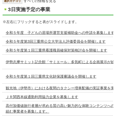
すべての情報を見る
選択カテゴリ
3日実施予定の事業
※左右にフリックすると表がスライドします。
令和５年度 子どもの居場所運営支援補助金への申請を募集します
令和５年度第3回三重県公立大学法人評価委員会を開催します
令和５年度第１回三重県看護職員確保対策検討会を開催します
伊勢志摩サミット記念館「サミエール」多気町による企画展示が始
令和５年度第１回三重県文化財保護審議会を開催します
観光地（伊勢市）における夜間のタクシー増車配備の実証事業を実
ＪＲ関西本線通勤利用協力企業を募集します
高付加価値旅行者層が求める質の高い魅力的な体験コンテンツへの
組む事業者を募集します。