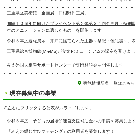
三重県立美術館 企画展「日根野作三展」
開館１０周年に向けたプレイベント第２弾第３４回企画展・特別展
本のアニメーションに遺したもの」を開催します
令和５年度速報展示「井戸に捨てられた土器～祭祀・儀礼編～」を
三重県総合博物館(MieMu)が食文化ミュージアムの認定を受けまし
みえ外国人相談サポートセンターで専門相談会を開催します
実施情報新着一覧はこちら
現在募集中の事業
※左右にフリックすると表がスライドします。
令和５年度 子どもの居場所運営支援補助金への申請を募集します
「みえの縁むすびマッチング」の利用者を募集します！