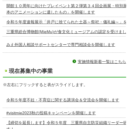
開館１０周年に向けたプレイベント第２弾第３４回企画展・特別展
本のアニメーションに遺したもの」を開催します
令和５年度速報展示「井戸に捨てられた土器～祭祀・儀礼編～」を
三重県総合博物館(MieMu)が食文化ミュージアムの認定を受けまし
みえ外国人相談サポートセンターで専門相談会を開催します
実施情報新着一覧はこちら
現在募集中の事業
※左右にフリックすると表がスライドします。
令和５年度不妊・不育症に関する講演会＆交流会を開催します
#visitmie2023秋の投稿キャンペーンを開催します
【締切を延長します】令和５年度 三重県自主防災組織リーダー研
す！