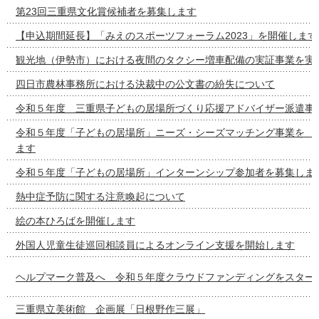
第23回三重県文化賞候補者を募集します
【申込期間延長】「みえのスポーツフォーラム2023」を開催します
観光地（伊勢市）における夜間のタクシー増車配備の実証事業を実
四日市農林事務所における決裁中の公文書の紛失について
令和５年度 三重県子どもの居場所づくり応援アドバイザー派遣事
令和５年度「子どもの居場所」ニーズ・シーズマッチング事
ます
令和５年度「子どもの居場所」インターンシップ参加者を募集しま
熱中症予防に関する注意喚起について
絵の本ひろばを開催します
外国人児童生徒巡回相談員によるオンライン支援を開始します
ヘルプマーク普及へ 令和５年度クラウドファンディングをスター
三重県立美術館 企画展「日根野作三展」