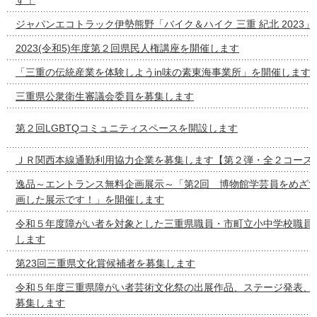
ジャパンエコトラック伊勢熊野「バイク＆ハイク 三重 紀北 2023
2023(令和5)年度第２回県民人権講座を開催します
「三重の伝統産業を体験しようin味の素東海事業所」を開催します
三重県公衆衛生審議会委員を募集します
第２回LGBTQコミュニティスペースを開設します
ＪＲ関西本線通勤利用協力企業を募集します【第２弾・全２コース
逸品～エントランス無料企画展示～「第2回 博物館学芸員をめざ
画した展示です！」を開催します
令和５年度障がい者を対象とした三重県職員・市町立小中学校職員
します
第23回三重県文化賞候補者を募集します
令和５年度三重県障がい者芸術文化祭の出展作品、ステージ発表、
募集します