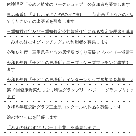
体験講座「染めと植物のワークショップ」の参加者を募集します
県広報番組「よしお兄さんの❝みえ❞推し！」新企画「あなたの❝み
てください」の出演者を募集します
三重県営住宅及び三重県特定公共賃貸住宅に係る指定管理者を募集
「みえの縁むすびマッチング」の利用者を募集します！
令和５年度 三重県子どもの居場所づくり応援アドバイザー派遣事
令和５年度「子どもの居場所」ニーズ・シーズマッチング事
ます
令和５年度「子どもの居場所」インターンシップ参加者を募集しま
第10回健康野菜たっぷり料理グランプリ（ベジ－１グランプリ）の
ます
令和５年度統計グラフ三重県コンクールの作品を募集します
絵の本ひろばを開催します
「みえの縁むすびサポート企業」を募集します！