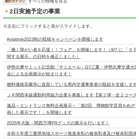
すべての情報を見る
選択カテゴリ
2日実施予定の事業
※左右にフリックすると表がスライドします。
#visitmie2023秋の投稿キャンペーンを開催します
「働く障がい者を応援！！フェア」を開催します！（9/7 に 「５ 
関する展示」の日時を修正しました）
伊勢志摩サミット記念館「サミエール」G7三重・伊勢志摩交通大
会による企画展示が始まります！
燃料価格高騰等に直面している県内交通事業者の取組を支援します
ＪＲ関西本線通勤利用協力企業を募集します【第２弾・全２コース
逸品～エントランス無料企画展示～「第2回 博物館学芸員をめざ
画した展示です！」を開催します
2025年大阪・関西万博PRグッズの展示を行います！
令和５年度三重県地域スポーツ推進表彰の被表彰者及び被表彰団体