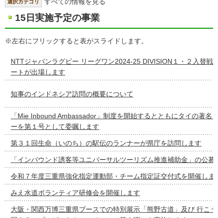
すべての情報を見る
選択カテゴリ
15日実施予定の事業
※左右にフリックすると表がスライドします。
NTTジャパンラグビー リーグワン2024-25 DIVISION１・２入替
ートが出場します
知事のインドネシア訪問の概要について
「Mie Inbound Ambassador」制度を開始するとともにタイの著
ーを第１号として委嘱します
第３１回生命（いのち）の駅伝のランナーが県庁を訪問します
「インバウンド誘客等ユニバーサルツーリズム推進補助金」の公募
令和７年度三重県強化指定運動部・チーム指定証交付式を開催しま
みえ水道ボランティア研修会を開催します
大阪・関西万博三重県ブースでの特別展示「熊野古道」及び 行こう