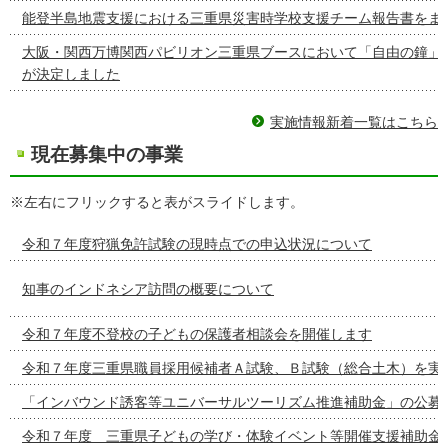
能登半島地震支援における三重県災害時学校支援チーム報告書をま
大阪・関西万博関西パビリオン三重県ブースにおいて「自由の鐘」
が決定しました
実施情報新着一覧はこちら
現在募集中の事業
※左右にフリックすると表がスライドします。
令和７年度狩猟免許試験の現時点での申込状況について
知事のインドネシア訪問の概要について
令和７年度不登校の子どもの保護者相談会を開催します
令和７年度三重県職員採用候補者Ａ試験、Ｂ試験（総合土木）を実
「インバウンド誘客等ユニバーサルツーリズム推進補助金」の公募
令和７年度 三重県子どもの学び・体験イベント等開催支援補助金