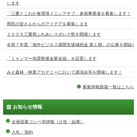
します
「三重とこわか食環境イニシアチブ」参画事業者を募集します！
県民の皆さんからのアイデアを募集します
２０２５三重県ふれあいスポレク祭を開催します
令和７年度「海外ビジネス展開支援補助金 第１期」の公募を開始し
「ミャンマー地震救援金募金箱」を設置します
みえ森林・林業アカデミーにおいて講演会等を開催します！
募集情報新着一覧はこちら
お知らせ情報
企画提案コンペ等情報（公告・結果）
入札・契約