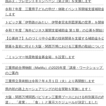
国みえ」プレゼントキャンペーン（第２弾）を実施します
令和７年度 三重県子どもの学び・体験イベント等開催支援補助金
します
トピック展「伊勢路がみたい 伊勢参宮名所図屏風の世界」を開催
令和７年度「海外ビジネス展開支援補助金 第１期」の公募を開始し
【公募終了】ものづくり中小企業の技術開発を支援する補助金を公
開幕を直前に控えた大阪・関西万博における三重県の取組について
「ミャンマー地震救援金募金箱」を設置します
三重県総合博物館（MieMu）の2025年度「講座・ワークショップ
のご案内
三重県立美術館は令和７年４月１日（火）より再開館します
県内初の路上カーシェアリングの社会実験を実施します！
大阪・関西万博関西パビリオン三重県ブースにおける特別展示の内容
道」、「産業」、「食」）と展示スケジュールが決定しました