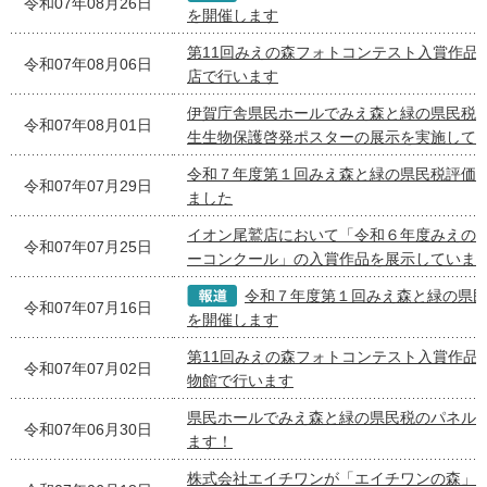
令和07年08月26日
を開催します
第11回みえの森フォトコンテスト入賞作品
令和07年08月06日
店で行います
伊賀庁舎県民ホールでみえ森と緑の県民税
令和07年08月01日
生生物保護啓発ポスターの展示を実施して
令和７年度第１回みえ森と緑の県民税評価
令和07年07月29日
ました
イオン尾鷲店において「令和６年度みえの
令和07年07月25日
ーコンクール」の入賞作品を展示していま
令和７年度第１回みえ森と緑の県
令和07年07月16日
を開催します
第11回みえの森フォトコンテスト入賞作品
令和07年07月02日
物館で行います
県民ホールでみえ森と緑の県民税のパネル
令和07年06月30日
ます！
株式会社エイチワンが「エイチワンの森」