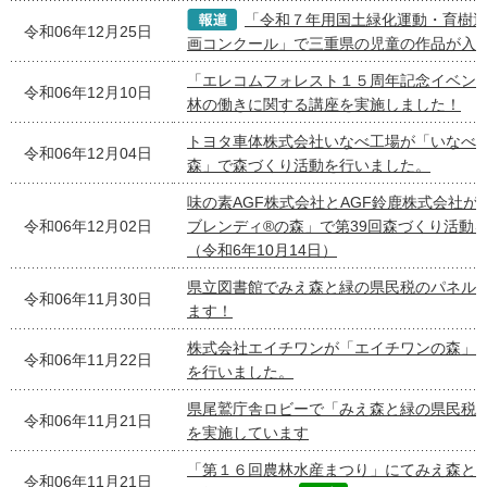
「令和７年用国土緑化運動・育樹
令和06年12月25日
画コンクール」で三重県の児童の作品が入
「エレコムフォレスト１５周年記念イベン
令和06年12月10日
林の働きに関する講座を実施しました！
トヨタ車体株式会社いなべ工場が「いなべ
令和06年12月04日
森」で森づくり活動を行いました。
味の素AGF株式会社とAGF鈴鹿株式会社が合
令和06年12月02日
ブレンディ®の森」で第39回森づくり活動
（令和6年10月14日）
県立図書館でみえ森と緑の県民税のパネル
令和06年11月30日
ます！
株式会社エイチワンが「エイチワンの森」
令和06年11月22日
を行いました。
県尾鷲庁舎ロビーで「みえ森と緑の県民税
令和06年11月21日
を実施しています
「第１６回農林水産まつり」にてみえ森と緑
令和06年11月21日