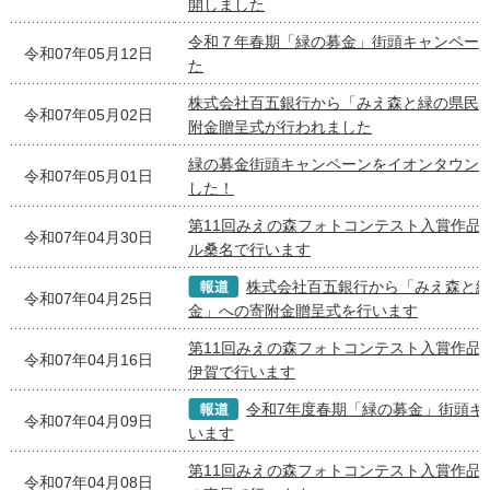
開しました
令和７年春期「緑の募金」街頭キャンペー
令和07年05月12日
た
株式会社百五銀行から「みえ森と緑の県民
令和07年05月02日
附金贈呈式が行われました
緑の募金街頭キャンペーンをイオンタウン
令和07年05月01日
した！
第11回みえの森フォトコンテスト入賞作品
令和07年04月30日
ル桑名で行います
株式会社百五銀行から「みえ森と
令和07年04月25日
金」への寄附金贈呈式を行います
第11回みえの森フォトコンテスト入賞作品
令和07年04月16日
伊賀で行います
令和7年度春期「緑の募金」街頭キ
令和07年04月09日
います
第11回みえの森フォトコンテスト入賞作品
令和07年04月08日