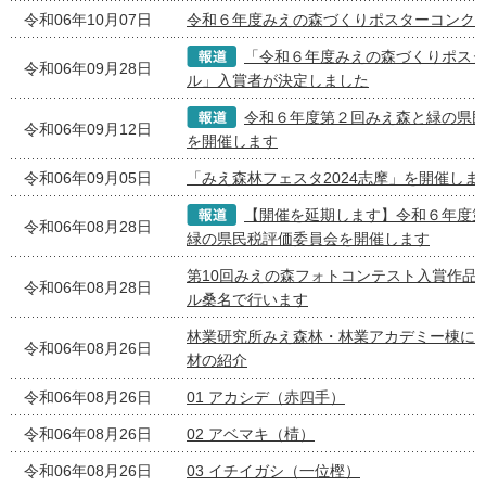
令和06年10月07日
令和６年度みえの森づくりポスターコンク
「令和６年度みえの森づくりポス
令和06年09月28日
ル」入賞者が決定しました
令和６年度第２回みえ森と緑の県
令和06年09月12日
を開催します
令和06年09月05日
「みえ森林フェスタ2024志摩」を開催しま
【開催を延期します】令和６年度
令和06年08月28日
緑の県民税評価委員会を開催します
第10回みえの森フォトコンテスト入賞作品
令和06年08月28日
ル桑名で行います
林業研究所みえ森林・林業アカデミー棟に
令和06年08月26日
材の紹介
令和06年08月26日
01 アカシデ（赤四手）
令和06年08月26日
02 アベマキ（棈）
令和06年08月26日
03 イチイガシ（一位樫）