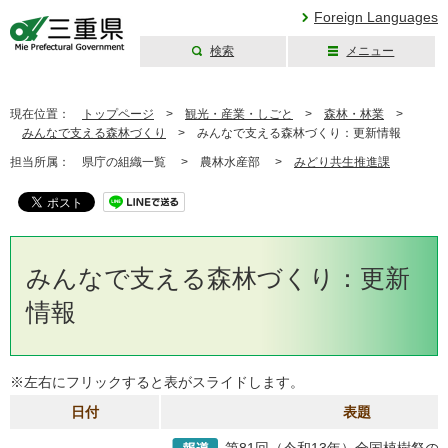
Foreign Languages
検索
メニュー
三重県公式ウェブ
サイト
現在位置：
トップページ
>
観光・産業・しごと
>
森林・林業
>
みんなで支える森林づくり
>
みんなで支える森林づくり：更新情報
担当所属：
県庁の組織一覧 >
農林水産部 >
みどり共生推進課
みんなで支える森林づくり：更新
情報
※左右にフリックすると表がスライドします。
日付
表題