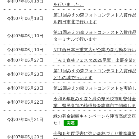
令和07年06月18日
を行いました。
第11回みえの森フォトコンテスト入賞作品
令和07年06月18日
ル四日市北で行います
第11回みえの森フォトコンテスト入賞作品
令和07年06月10日
ターミナルで行います
令和07年06月10日
NTT西日本三重支店が企業の森活動を行い
令和07年05月27日
「みえ森林フェスタ2025尾鷲」出展企業の
第11回みえの森フォトコンテスト入賞作品
令和07年05月23日
どもの城で行います
令和07年05月23日
第12回みえの森フォトコンテストを実施し
令和６年度みえ森と緑の県民税市町交付金
令和07年05月22日
業 県民参加の植樹祭を志摩市で開催しま
緑の募金街頭キャンペーンを津市高虎楽座
令和07年05月21日
た！
令和５年度災害に強い森林づくり推進事業
令和07年05月20日