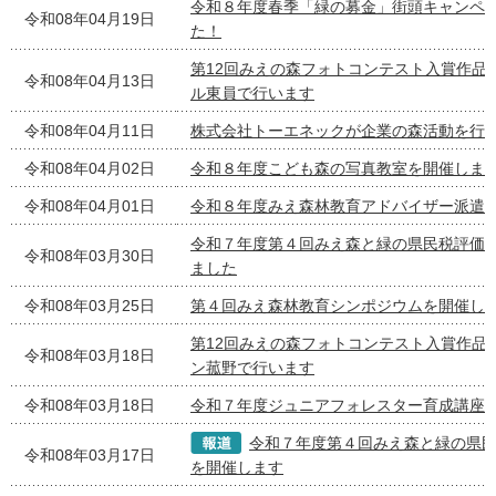
令和８年度春季「緑の募金」街頭キャンペ
令和08年04月19日
た！
第12回みえの森フォトコンテスト入賞作品
令和08年04月13日
ル東員で行います
令和08年04月11日
株式会社トーエネックが企業の森活動を行
令和08年04月02日
令和８年度こども森の写真教室を開催しま
令和08年04月01日
令和８年度みえ森林教育アドバイザー派遣
令和７年度第４回みえ森と緑の県民税評価
令和08年03月30日
ました
令和08年03月25日
第４回みえ森林教育シンポジウムを開催し
第12回みえの森フォトコンテスト入賞作品
令和08年03月18日
ン菰野で行います
令和08年03月18日
令和７年度ジュニアフォレスター育成講座
令和７年度第４回みえ森と緑の県
令和08年03月17日
を開催します