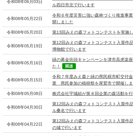
令和08年06月03日
ル四日市北で行います
令和６年度災害に強い森林づくり推進事業
令和08年05月22日
開しました
令和08年05月20日
第13回みえの森フォトコンテストを実施し
第12回みえの森フォトコンテスト入賞作品
令和08年05月19日
博物館で行います
緑の募金街頭キャンペーンを津市高虎楽座
令和08年05月16日
た！
令和７年度みえ森と緑の県民税市町交付金
令和08年05月15日
業 県民参加の植樹祭を尾鷲市で開催しま
令和08年05月08日
株式会社宇城組が第８回企業の森活動を行
第12回みえの森フォトコンテスト入賞作品
令和08年04月30日
ル桑名で行います
第12回みえの森フォトコンテスト入賞作品
令和08年04月22日
の城で行います