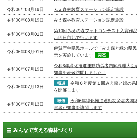
令和06年08月19日
みえ森林教育ステーション認定施設
令和06年08月19日
みえ森林教育ステーション認定施設
第10回みえの森フォトコンテスト入賞作品
令和06年08月01日
ル四日市北で行います
伊賀庁舎県民ホールで「みえ森と緑の県民
令和06年08月01日
示を実施しています
令和6年緑化推進運動功労者内閣総理大臣表
令和06年07月19日
知事を表敬訪問しました！
令和６年度第１回みえ森と緑の県
令和06年07月13日
を開催します
令和6年緑化推進運動功労者内閣総
令和06年07月13日
賞者が知事を訪問します
みんなで支える森林づくり