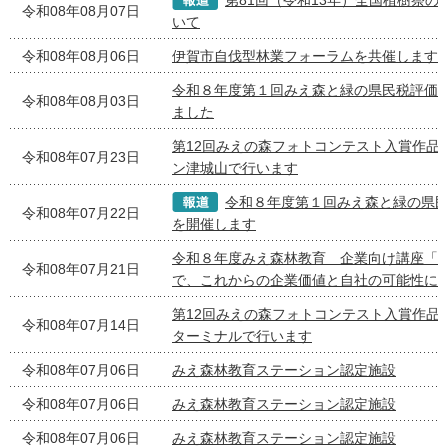
第81回（令和13年）全国植樹祭の
令和08年08月07日
いて
令和08年08月06日
伊賀市自伐型林業フォーラムを共催します
令和８年度第１回みえ森と緑の県民税評価
令和08年08月03日
ました
第12回みえの森フォトコンテスト入賞作品
令和08年07月23日
ン津城山で行います
令和８年度第１回みえ森と緑の県
令和08年07月22日
を開催します
令和８年度みえ森林教育 企業向け講座「
令和08年07月21日
で、これからの企業価値と自社の可能性に
第12回みえの森フォトコンテスト入賞作品
令和08年07月14日
ターミナルで行います
令和08年07月06日
みえ森林教育ステーション認定施設
令和08年07月06日
みえ森林教育ステーション認定施設
令和08年07月06日
みえ森林教育ステーション認定施設