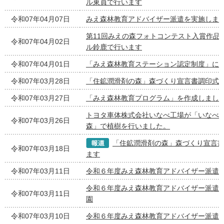
ル東員で行います
令和07年04月07日
みえ森林教育アドバイザー派遣を実施しま
第11回みえの森フォトコンテスト入賞作品
令和07年04月02日
ル鈴鹿で行います
令和07年04月01日
「みえ森林教育ステーション認定制度」に
令和07年03月28日
「住鉱潤滑剤の森」森づくり宣言書調印式
令和07年03月27日
「みえ森林教育プログラム」を作成しまし
トヨタ車体株式会社いなべ工場が「いなべ
令和07年03月26日
森」で植樹を行いました。
「住鉱潤滑剤の森」森づくり宣言
令和07年03月18日
ます
令和07年03月11日
令和６年度みえ森林教育アドバイザー派遣
令和６年度みえ森林教育アドバイザー派遣
令和07年03月11日
園
令和07年03月10日
令和６年度みえ森林教育アドバイザー派遣