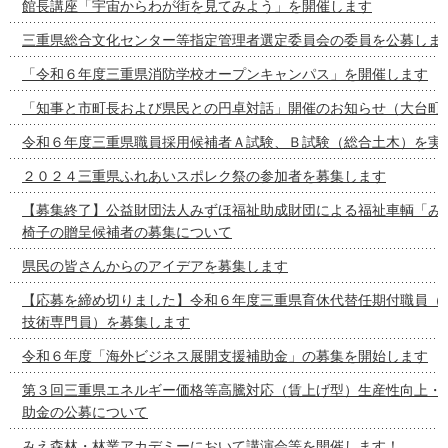
館長講座「宇宙からわが街を見てみよう」を開催します
三重県総合文化センター等指定管理者選定委員会の委員を公募しま
「令和６年度三重県消防学校オープンキャンパス」を開催します
「知事と市町長および県民との円卓対話」開催のお知らせ（大台町
令和６年度三重県職員採用候補者Ａ試験、Ｂ試験（総合土木）を実
２０２４三重県ふれあいスポレク祭の参加者を募集します
【募集終了】公益財団法人みずほ福祉助成財団による福祉車輌「み
椅子の贈呈候補者の募集について
県民の皆さんからのアイデアを募集します
【応募を締め切りました】令和６年度三重県育休代替任期付職員（
技術専門員）を募集します
令和６年度「海外ビジネス展開支援補助金」の募集を開始します
第３回三重県エネルギー価格等高騰対応（賃上げ型）生産性向上・
助金の公募について
みえ森林・林業アカデミーにおいて講演会等を開催します！