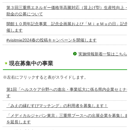
第３回三重県エネルギー価格等高騰対応（賃上げ型）生産性向上・
助金の公募について
開館１０周年記念事業 記念企画展および「ＭｉｅＭｕの日」記念
催します
#visitmie2024春の投稿キャンペーンを開催します
実施情報新着一覧はこちら
現在募集中の事業
※左右にフリックすると表がスライドします。
第1回「ヘルスケア分野への進出・事業拡大に係る県内企業セミナ
す
「みえの縁むすびマッチング」の利用者を募集します！
「メディカルジャパン東京」三重県ブースへの出展企業を募集しま
を延長します