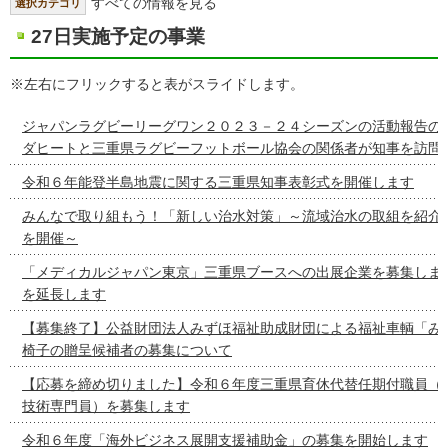
すべての情報を見る
選択カテゴリ
27日実施予定の事業
※左右にフリックすると表がスライドします。
ジャパンラグビーリーグワン２０２３－２４シーズンの活動報告の
ダヒートと三重県ラグビーフットボール協会の関係者が知事を訪問
令和６年能登半島地震に関する三重県知事表彰式を開催します
みんなで取り組もう！「新しい治水対策」～流域治水の取組を紹介
を開催～
「メディカルジャパン東京」三重県ブースへの出展企業を募集しま
を延長します
【募集終了】公益財団法人みずほ福祉助成財団による福祉車輌「み
椅子の贈呈候補者の募集について
【応募を締め切りました】令和６年度三重県育休代替任期付職員（
技術専門員）を募集します
令和６年度「海外ビジネス展開支援補助金」の募集を開始します