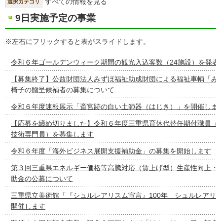
すべての情報を見る
選択カテゴリ
9日実施予定の事業
※左右にフリックすると表がスライドします。
令和６年ゴールデンウィーク期間の観光入込客数（24施設）を発表
【募集終了】公益財団法人みずほ福祉助成財団による福祉車輌「み
椅子の贈呈候補者の募集について
令和６年度速報展示「斎宮跡の白い土師器（はじき）」を開催しま
【応募を締め切りました】令和６年度三重県育休代替任期付職員（
技術専門員）を募集します
令和６年度「海外ビジネス展開支援補助金」の募集を開始します
第３回三重県エネルギー価格等高騰対応（賃上げ型）生産性向上・
助金の公募について
三重県立美術館「『シュルレアリスム宣言』100年 シュルレアリ
開催します