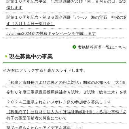
開館１０周年記念事業 記念企画展および「ＭｉｅＭｕの日」記念
催します
開館１０周年記念・第３６回企画展「パール 海の宝石、神秘の輝
す（３月１４日一部訂正）
#visitmie2024春の投稿キャンペーンを開催します
実施情報新着一覧はこちら
現在募集中の事業
※左右にフリックすると表がスライドします。
「知事と市町長および県民との円卓対話」開催のお知らせ（大台町
令和６年度三重県職員採用候補者Ａ試験、Ｂ試験（総合土木）を実
２０２４三重県ふれあいスポレク祭の参加者を募集します
【募集終了】公益財団法人みずほ福祉助成財団による福祉車輌「み
椅子の贈呈候補者の募集について
県民の皆さんからのアイデアを募集します