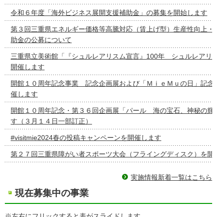
令和６年度「海外ビジネス展開支援補助金」の募集を開始します
第３回三重県エネルギー価格等高騰対応（賃上げ型）生産性向上・
助金の公募について
三重県立美術館「『シュルレアリスム宣言』100年 シュルレアリ
開催します
開館１０周年記念事業 記念企画展および「ＭｉｅＭｕの日」記念
催します
開館１０周年記念・第３６回企画展「パール 海の宝石、神秘の輝
す（３月１４日一部訂正）
#visitmie2024春の投稿キャンペーンを開催します
第２７回三重県障がい者スポーツ大会（フライングディスク）を開
実施情報新着一覧はこちら
現在募集中の事業
※左右にフリックすると表がスライドします。