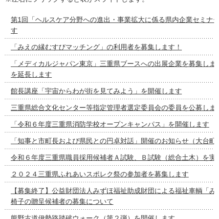
第1回「ヘルスケア分野への進出・事業拡大に係る県内企業セミナ
す
「みえの縁むすびマッチング」の利用者を募集します！
「メディカルジャパン東京」三重県ブースへの出展企業を募集しま
を延長します
館長講座「宇宙からわが街を見てみよう」を開催します
三重県総合文化センター等指定管理者選定委員会の委員を公募しま
「令和６年度三重県消防学校オープンキャンパス」を開催します
「知事と市町長および県民との円卓対話」開催のお知らせ（大台町
令和６年度三重県職員採用候補者Ａ試験、Ｂ試験（総合土木）を実
２０２４三重県ふれあいスポレク祭の参加者を募集します
【募集終了】公益財団法人みずほ福祉助成財団による福祉車輌「み
椅子の贈呈候補者の募集について
熊野古道伊勢路踏破ウォーク（第２弾）を開催します