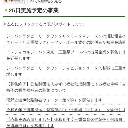
すべての情報を見る
選択カテゴリ
25日実施予定の事業
※左右にフリックすると表がスライドします。
ジャパンラグビーリーグワン２０２３－２４シーズンの活動報告の
ダヒートと三重県ラグビーフットボール協会の関係者が知事を訪問
「メディカルジャパン東京」三重県ブースへの出展企業を募集しま
を延長します
ジャパンラグビーリーグワン ディビジョン１・２入替戦に三重ホ
場します
【募集終了】公益財団法人みずほ福祉助成財団による福祉車輌「み
椅子の贈呈候補者の募集について
熊野古道伊勢路踏破ウォーク（第２弾）を開催します
令和６年度速報展示「斎宮跡の白い土師器（はじき）」を開催しま
【応募を締め切りました】令和６年度三重県育休代替任期付職員（
技術専門員）を募集します