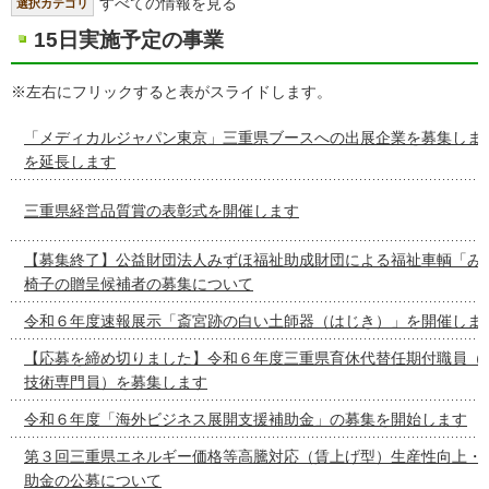
すべての情報を見る
選択カテゴリ
15日実施予定の事業
※左右にフリックすると表がスライドします。
「メディカルジャパン東京」三重県ブースへの出展企業を募集しま
を延長します
三重県経営品質賞の表彰式を開催します
【募集終了】公益財団法人みずほ福祉助成財団による福祉車輌「み
椅子の贈呈候補者の募集について
令和６年度速報展示「斎宮跡の白い土師器（はじき）」を開催しま
【応募を締め切りました】令和６年度三重県育休代替任期付職員（
技術専門員）を募集します
令和６年度「海外ビジネス展開支援補助金」の募集を開始します
第３回三重県エネルギー価格等高騰対応（賃上げ型）生産性向上・
助金の公募について