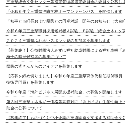
三重県総合文化センター等指定管理者選定委員会の委員を公募しま
「令和６年度三重県消防学校オープンキャンパス」を開催します
「知事と市町長および県民との円卓対話」開催のお知らせ（大台町
令和６年度三重県職員採用候補者Ａ試験、Ｂ試験（総合土木）を実
２０２４三重県ふれあいスポレク祭の参加者を募集します
【募集終了】公益財団法人みずほ福祉助成財団による福祉車輌「み
椅子の贈呈候補者の募集について
県民の皆さんからのアイデアを募集します
【応募を締め切りました】令和６年度三重県育休代替任期付職員（
技術専門員）を募集します
令和６年度「海外ビジネス展開支援補助金」の募集を開始します
第３回三重県エネルギー価格等高騰対応（賃上げ型）生産性向上・
助金の公募について
【募集終了】ものづくり中小企業の技術開発を支援する補助金を公