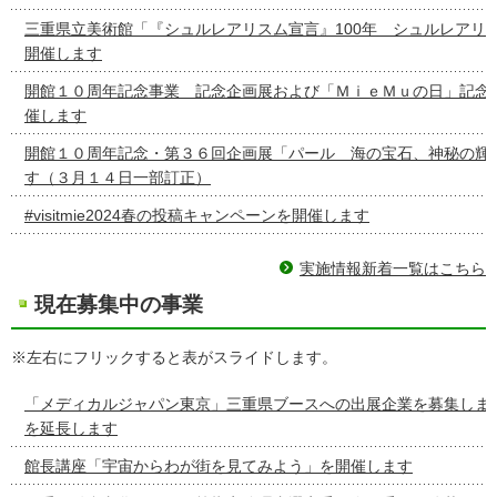
三重県立美術館「『シュルレアリスム宣言』100年 シュルレアリ
開催します
開館１０周年記念事業 記念企画展および「ＭｉｅＭｕの日」記念
催します
開館１０周年記念・第３６回企画展「パール 海の宝石、神秘の輝
す（３月１４日一部訂正）
#visitmie2024春の投稿キャンペーンを開催します
実施情報新着一覧はこちら
現在募集中の事業
※左右にフリックすると表がスライドします。
「メディカルジャパン東京」三重県ブースへの出展企業を募集しま
を延長します
館長講座「宇宙からわが街を見てみよう」を開催します