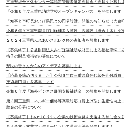
三重県総合文化センター等指定管理者選定委員会の委員を公募しま
「令和６年度三重県消防学校オープンキャンパス」を開催します
「知事と市町長および県民との円卓対話」開催のお知らせ（大台町
令和６年度三重県職員採用候補者Ａ試験、Ｂ試験（総合土木）を実
２０２４三重県ふれあいスポレク祭の参加者を募集します
【募集終了】公益財団法人みずほ福祉助成財団による福祉車輌「み
椅子の贈呈候補者の募集について
県民の皆さんからのアイデアを募集します
【応募を締め切りました】令和６年度三重県育休代替任期付職員（
技術専門員）を募集します
令和６年度「海外ビジネス展開支援補助金」の募集を開始します
第３回三重県エネルギー価格等高騰対応（賃上げ型）生産性向上・
助金の公募について
【募集終了】ものづくり中小企業の技術開発を支援する補助金を公
みえ森林・林業アカデミーにおいて講演会等を開催します！