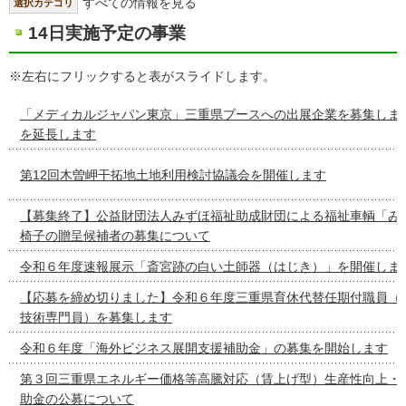
すべての情報を見る
選択カテゴリ
14日実施予定の事業
※左右にフリックすると表がスライドします。
「メディカルジャパン東京」三重県ブースへの出展企業を募集しま
を延長します
第12回木曽岬干拓地土地利用検討協議会を開催します
【募集終了】公益財団法人みずほ福祉助成財団による福祉車輌「み
椅子の贈呈候補者の募集について
令和６年度速報展示「斎宮跡の白い土師器（はじき）」を開催しま
【応募を締め切りました】令和６年度三重県育休代替任期付職員（
技術専門員）を募集します
令和６年度「海外ビジネス展開支援補助金」の募集を開始します
第３回三重県エネルギー価格等高騰対応（賃上げ型）生産性向上・
助金の公募について