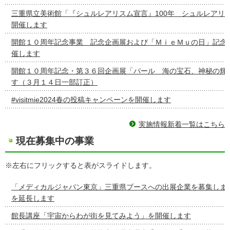
三重県立美術館「『シュルレアリスム宣言』100年 シュルレアリ
開催します
開館１０周年記念事業 記念企画展および「ＭｉｅＭｕの日」記念
催します
開館１０周年記念・第３６回企画展「パール 海の宝石、神秘の輝
す（３月１４日一部訂正）
#visitmie2024春の投稿キャンペーンを開催します
実施情報新着一覧はこちら
現在募集中の事業
※左右にフリックすると表がスライドします。
「メディカルジャパン東京」三重県ブースへの出展企業を募集しま
を延長します
館長講座「宇宙からわが街を見てみよう」を開催します