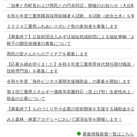
「知事と市町長および県民との円卓対話」開催のお知らせ（大台町
令和６年度三重県職員採用候補者Ａ試験、Ｂ試験（総合土木）を実
２０２４三重県ふれあいスポレク祭の参加者を募集します
【募集終了】公益財団法人みずほ福祉助成財団による福祉車輌「み
椅子の贈呈候補者の募集について
県民の皆さんからのアイデアを募集します
【応募を締め切りました】令和６年度三重県育休代替任期付職員（
技術専門員）を募集します
令和６年度「海外ビジネス展開支援補助金」の募集を開始します
第３回三重県エネルギー価格等高騰対応（賃上げ型）生産性向上・
助金の公募について
【募集終了】ものづくり中小企業の技術開発を支援する補助金を公
みえ森林・林業アカデミーにおいて講演会等を開催します！
募集情報新着一覧はこちら