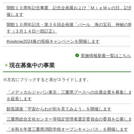
開館１０周年記念事業 記念企画展および「ＭｉｅＭｕの日」記念
催します
開館１０周年記念・第３６回企画展「パール 海の宝石、神秘の輝
す（３月１４日一部訂正）
#visitmie2024春の投稿キャンペーンを開催します
実施情報新着一覧はこちら
現在募集中の事業
※左右にフリックすると表がスライドします。
「メディカルジャパン東京」三重県ブースへの出展企業を募集しま
を延長します
館長講座「宇宙からわが街を見てみよう」を開催します
三重県総合文化センター等指定管理者選定委員会の委員を公募しま
「令和６年度三重県消防学校オープンキャンパス」を開催します