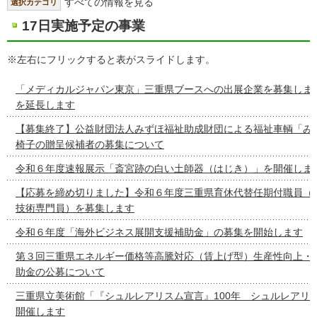
すべての情報を見る
選択カテゴリ
17日実施予定の事業
※左右にフリックすると表がスライドします。
「メディカルジャパン東京」三重県ブースへの出展企業を募集しま
を延長します
【募集終了】公益財団法人みずほ福祉助成財団による福祉車輌「み
椅子の贈呈候補者の募集について
令和６年度速報展示「斎宮跡の白い土師器（はじき）」を開催しま
【応募を締め切りました】令和６年度三重県育休代替任期付職員（
技術専門員）を募集します
令和６年度「海外ビジネス展開支援補助金」の募集を開始します
第３回三重県エネルギー価格等高騰対応（賃上げ型）生産性向上・
助金の公募について
三重県立美術館「『シュルレアリスム宣言』100年 シュルレアリ
開催します