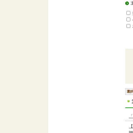
選
「
【
贈