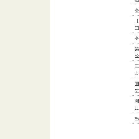
令
【
門
令
第
公
三
ま
開
す
開
月
#