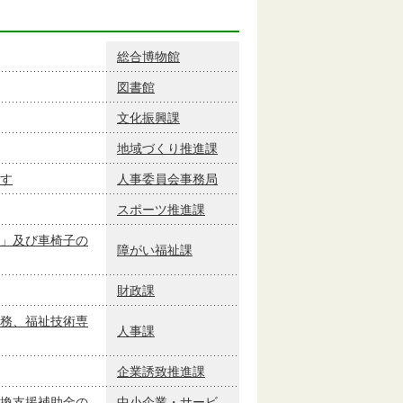
総合博物館
図書館
文化振興課
地域づくり推進課
す
人事委員会事務局
スポーツ推進課
」及び車椅子の
障がい福祉課
財政課
務、福祉技術専
人事課
企業誘致推進課
換支援補助金の
中小企業・サービ