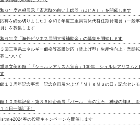
和６年度速報展示「斎宮跡の白い土師器（はじき）」を開催します
応募を締め切りました】令和６年度三重県育休代替任期付職員（一般事
員）を募集します
和６年度「海外ビジネス展開支援補助金」の募集を開始します
３回三重県エネルギー価格等高騰対応（賃上げ型）生産性向上・業態転
募について
重県立美術館「『シュルレアリスム宣言』100年 シュルレアリスムと
す
館１０周年記念事業 記念企画展および「ＭｉｅＭｕの日」記念セレモ
館１０周年記念・第３６回企画展「パール 海の宝石、神秘の輝き」を
１４日一部訂正）
visitmie2024春の投稿キャンペーンを開催します