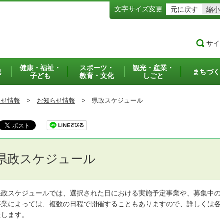
文字サイズ変更
元に戻す
縮小
サイ
健康・福祉・
スポーツ・
観光・産業・
犯
まちづく
子ども
教育・文化
しごと
らせ情報
>
お知らせ情報
>
県政スケジュール
県政スケジュール
政スケジュールでは、選択された日における実施予定事業や、募集中の
業によっては、複数の日程で開催することもありますので、詳しくは各
たします。