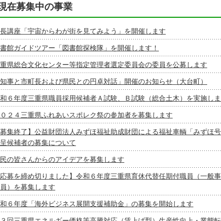
現在募集中の事業
長講座「宇宙からわが街を見てみよう」を開催します
書館ガイドツアー「図書館探検隊」を開催します！
重県総合文化センター等指定管理者選定委員会の委員を公募します
知事と市町長および県民との円卓対話」開催のお知らせ（大台町）
和６年度三重県職員採用候補者Ａ試験、Ｂ試験（総合土木）を実施しま
０２４三重県ふれあいスポレク祭の参加者を募集します
募集終了】公益財団法人みずほ福祉助成財団による福祉車輌「みずほ号
呈候補者の募集について
民の皆さんからのアイデアを募集します
応募を締め切りました】令和６年度三重県育休代替任期付職員（一般事
員）を募集します
和６年度「海外ビジネス展開支援補助金」の募集を開始します
３回三重県エネルギー価格等高騰対応（賃上げ型）生産性向上・業態転