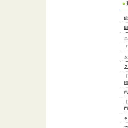
館
図
三
「
令
２
【
贈
県
【
門
令
第