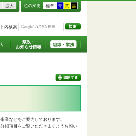
色の変更
拡大
標準
青
黄
黒
ト内検索
県政・
り
組織・業務
お知らせ情報
印刷する
事業などをご案内しております。
詳細項目をご覧いただきますようお願い