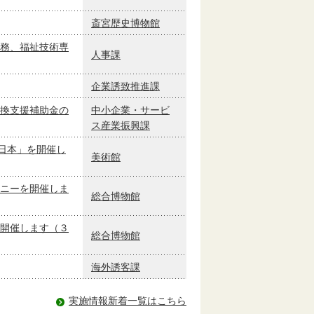
斎宮歴史博物館
務、福祉技術専
人事課
企業誘致推進課
換支援補助金の
中小企業・サービ
ス産業振興課
日本」を開催し
美術館
ニーを開催しま
総合博物館
開催します（３
総合博物館
海外誘客課
実施情報新着一覧はこちら