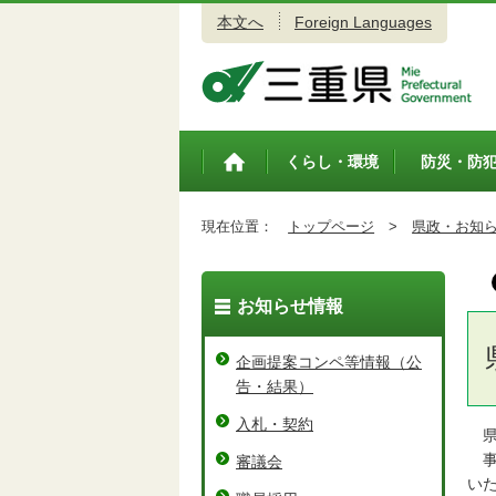
本文へ
Foreign Languages
三重県公式ウェブサイト
くらし・環境
防災・防
トップペ
ージ
現在位置：
トップページ
>
県政・お知
お知らせ情報
企画提案コンペ等情報（公
告・結果）
入札・契約
県
事
審議会
い