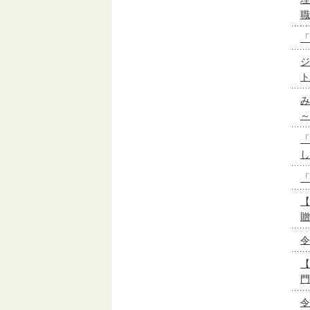
職
「
ジ
ト
み
～
「
し
「
【
贈
令
【
門
令