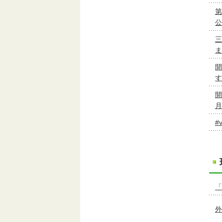
第
公
三
ま
開
す
開
月
#
「
外