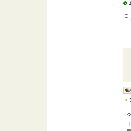
選
令
【
理