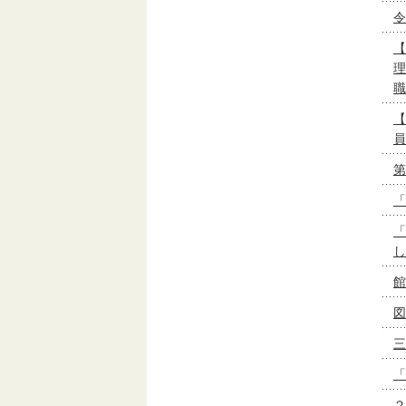
令
【
理
職
【
員
第
「
「
し
館
図
三
「
２