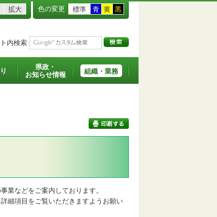
色の変更
拡大
標準
青
黄
黒
ト内検索
県政・
り
組織・業務
お知らせ情報
印刷する
事業などをご案内しております。
詳細項目をご覧いただきますようお願い