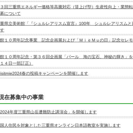
３回三重県エネルギー価格等高騰対応（賃上げ型）生産性向上・業態転
募について
重県立美術館「『シュルレアリスム宣言』100年 シュルレアリスムと
す
館１０周年記念事業 記念企画展および「ＭｉｅＭｕの日」記念セレモ
館１０周年記念・第３６回企画展「パール 海の宝石、神秘の輝き」を
１４日一部訂正）
visitmie2024春の投稿キャンペーンを開催します
現在募集中の事業
2024年度三重県山岳遭難防止講演会」を開催します
国人住民を対象とした三重県オンライン日本語教室を実施します