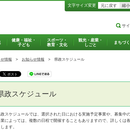
文字サイズ変更
元に戻す
縮小
サイ
健康・福祉・
スポーツ・
観光・産業・
犯
まちづく
子ども
教育・文化
しごと
らせ情報
>
お知らせ情報
>
県政スケジュール
県政スケジュール
政スケジュールでは、選択された日における実施予定事業や、募集中の
業によっては、複数の日程で開催することもありますので、詳しくは各
たします。