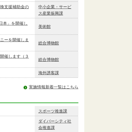
換支援補助金の
中小企業・サービ
ス産業振興課
日本」を開催し
美術館
ニーを開催しま
総合博物館
開催します（３
総合博物館
海外誘客課
実施情報新着一覧はこちら
スポーツ推進課
ダイバーシティ社
会推進課