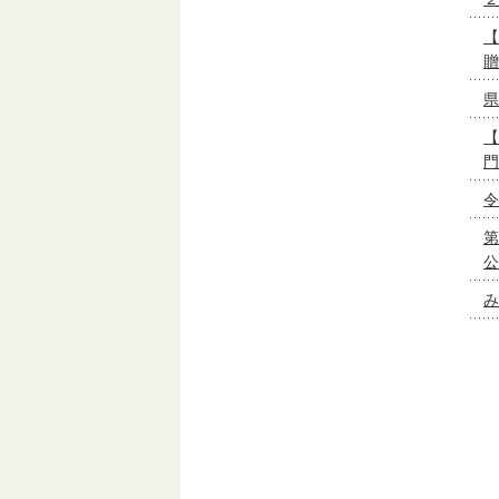
【
贈
県
【
門
令
第
公
み