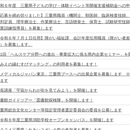
和６年度 三重県子どもの学び・体験イベント等開催支援補助金への申
応募を締め切りました】三重県職員（機関士、獣医師、臨床検査技師、
判定員、理学療法士、作業療法士、言語聴覚士、保育士、試験研究技師
業訓練指導員）を募集します
令和６年７月１日任用】障がい福祉課 会計年度任用職員（障がい者差
）を募集します。
1回「ヘルスケア分野への進出・事業拡大に係る県内企業セミナー」を
みえの縁むすびマッチング」の利用者を募集します！
メディカルジャパン東京」三重県ブースへの出展企業を募集します ※
ます
長講座「宇宙からわが街を見てみよう」を開催します
書館ガイドツアー「図書館探検隊」を開催します！
重県総合文化センター等指定管理者選定委員会の委員を公募します
令和６年度三重県消防学校オープンキャンパス」を開催します
０２４三重県ふれあいスポレク祭の参加者を募集します