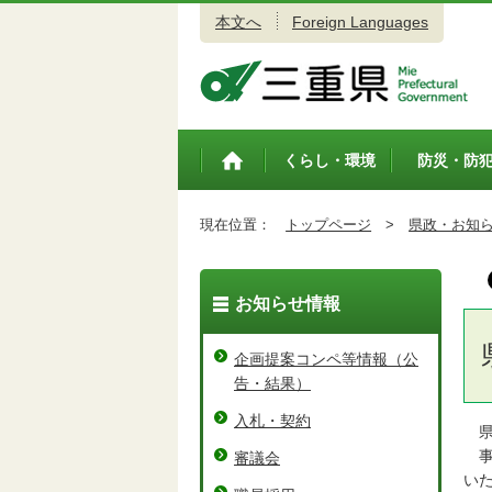
本文へ
Foreign Languages
三重県公式ウェブサイト
くらし・環境
防災・防
トップペ
ージ
現在位置：
トップページ
>
県政・お知
お知らせ情報
企画提案コンペ等情報（公
告・結果）
入札・契約
県
事
審議会
い