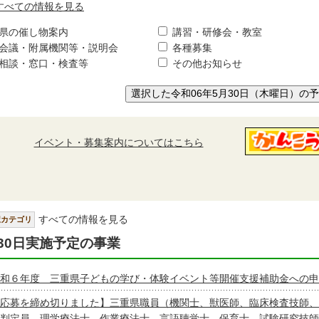
すべての情報を見る
県の催し物案内
講習・研修会・教室
会議・附属機関等・説明会
各種募集
相談・窓口・検査等
その他お知らせ
選択した令和06年5月30日（木曜日）の
イベント・募集案内についてはこちら
すべての情報を見る
択カテゴリ
30日実施予定の事業
和６年度 三重県子どもの学び・体験イベント等開催支援補助金への申
応募を締め切りました】三重県職員（機関士、獣医師、臨床検査技師、
判定員、理学療法士、作業療法士、言語聴覚士、保育士、試験研究技師