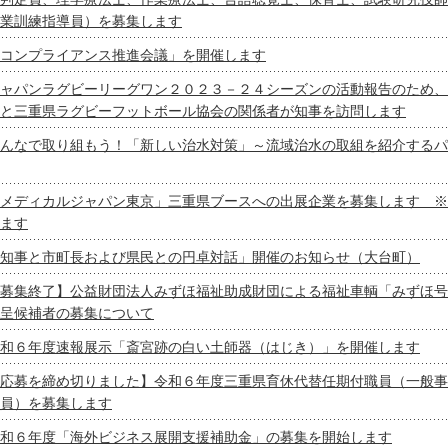
業訓練指導員）を募集します
コンプライアンス推進会議」を開催します
ャパンラグビーリーグワン２０２３－２４シーズンの活動報告のため、
と三重県ラグビーフットボール協会の関係者が知事を訪問します
んなで取り組もう！「新しい治水対策」～流域治水の取組を紹介するパ
メディカルジャパン東京」三重県ブースへの出展企業を募集します ※
ます
知事と市町長および県民との円卓対話」開催のお知らせ（大台町）
募集終了】公益財団法人みずほ福祉助成財団による福祉車輌「みずほ号
呈候補者の募集について
和６年度速報展示「斎宮跡の白い土師器（はじき）」を開催します
応募を締め切りました】令和６年度三重県育休代替任期付職員（一般事
員）を募集します
和６年度「海外ビジネス展開支援補助金」の募集を開始します