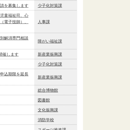
請を募集します
少子化対策課
児童福祉司、心
（電子技師）、
人事課
別解消専門相談
障がい福祉課
開催します
新産業振興課
少子化対策課
申込期限を延長
新産業振興課
総合博物館
図書館
文化振興課
消防学校
スポーツ推進課