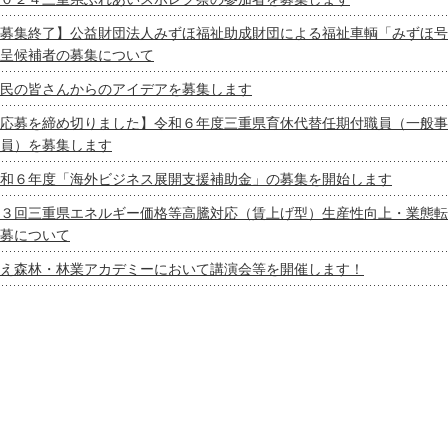
募集終了】公益財団法人みずほ福祉助成財団による福祉車輌「みずほ号
呈候補者の募集について
民の皆さんからのアイデアを募集します
応募を締め切りました】令和６年度三重県育休代替任期付職員（一般事
員）を募集します
和６年度「海外ビジネス展開支援補助金」の募集を開始します
３回三重県エネルギー価格等高騰対応（賃上げ型）生産性向上・業態転
募について
え森林・林業アカデミーにおいて講演会等を開催します！