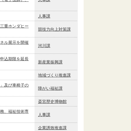
人事課
三重ホンダヒー
競技力向上対策課
ネル展示を開催
河川課
申込期限を延長
新産業振興課
地域づくり推進課
」及び車椅子の
障がい福祉課
斎宮歴史博物館
務、福祉技術専
人事課
企業誘致推進課