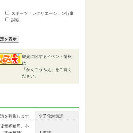
スポーツ・レクリエーション行事
試験
予定を表示
観光に関するイベント情報
は
「かんこうみえ」をご覧く
ださい。
請を募集します
少子化対策課
児童福祉司、心
（電子技師）、
人事課