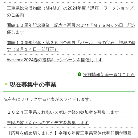
三重県総合博物館（MieMu）の2024年度「講座・ワークショップ
のご案内
開館１０周年記念事業 記念企画展および「ＭｉｅＭｕの日」記念
催します
開館１０周年記念・第３６回企画展「パール 海の宝石、神秘の輝
す（３月１４日一部訂正）
#visitmie2024春の投稿キャンペーンを開催します
実施情報新着一覧はこちら
現在募集中の事業
※左右にフリックすると表がスライドします。
２０２４三重県ふれあいスポレク祭の参加者を募集します
県民の皆さんからのアイデアを募集します
【応募を締め切りました】令和６年度三重県育休代替任期付職員（