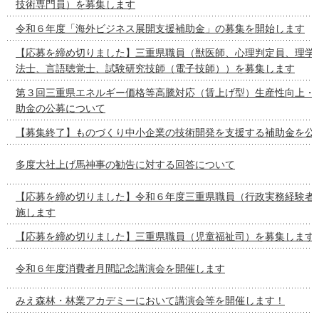
技術専門員）を募集します
令和６年度「海外ビジネス展開支援補助金」の募集を開始します
【応募を締め切りました】三重県職員（獣医師、心理判定員、理学
法士、言語聴覚士、試験研究技師（電子技師））を募集します
第３回三重県エネルギー価格等高騰対応（賃上げ型）生産性向上・
助金の公募について
【募集終了】ものづくり中小企業の技術開発を支援する補助金を公
多度大社上げ馬神事の勧告に対する回答について
【応募を締め切りました】令和６年度三重県職員（行政実務経験者
施します
【応募を締め切りました】三重県職員（児童福祉司）を募集します
令和６年度消費者月間記念講演会を開催します
みえ森林・林業アカデミーにおいて講演会等を開催します！