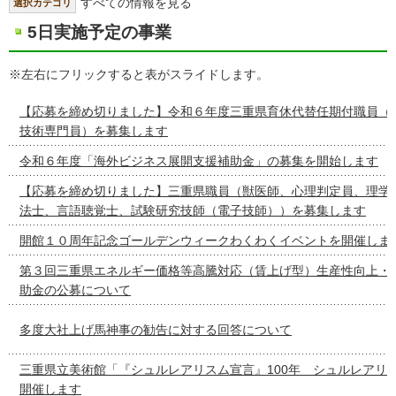
すべての情報を見る
選択カテゴリ
5日実施予定の事業
※左右にフリックすると表がスライドします。
【応募を締め切りました】令和６年度三重県育休代替任期付職員（
技術専門員）を募集します
令和６年度「海外ビジネス展開支援補助金」の募集を開始します
【応募を締め切りました】三重県職員（獣医師、心理判定員、理学
法士、言語聴覚士、試験研究技師（電子技師））を募集します
開館１０周年記念ゴールデンウィークわくわくイベントを開催しま
第３回三重県エネルギー価格等高騰対応（賃上げ型）生産性向上・
助金の公募について
多度大社上げ馬神事の勧告に対する回答について
三重県立美術館「『シュルレアリスム宣言』100年 シュルレアリ
開催します