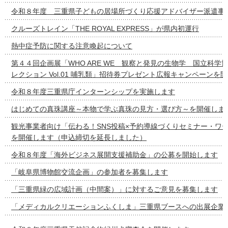
令和８年度 三重県子どもの居場所づくり応援アドバイザー派遣事
クルーズトレイン「THE ROYAL EXPRESS」が県内初運行
熱中症予防に関する注意喚起について
第４４回企画展「WHO ARE WE 観察と発見の生物学 国立科学
レクション Vol.01 哺乳類」招待券プレゼント広報キャンペーンを
令和８年度三重県庁インターンシップを実施します
はじめての真珠講座～本物で学ぶ真珠の見方・選び方～を開催しま
観光事業者向け「伝わる！SNS投稿×予約導線づくりセミナー・ワ
を開催します（申込締切を延長しました）
令和８年度「海外ビジネス展開支援補助金」の公募を開始します
「岐阜県博物館交流企画」の参加者を募集します
「三重県緑の広域計画（中間案）」に対するご意見を募集します
「メディカルクリエーションふくしま」三重県ブースへの出展企業