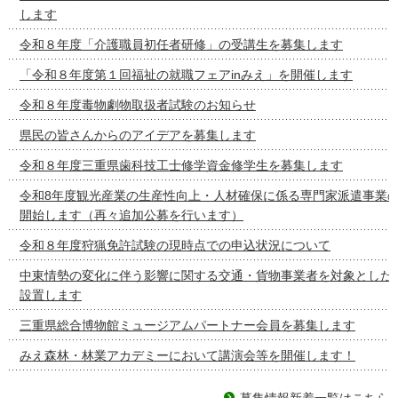
します
令和８年度「介護職員初任者研修」の受講生を募集します
「令和８年度第１回福祉の就職フェアinみえ」を開催します
令和８年度毒物劇物取扱者試験のお知らせ
県民の皆さんからのアイデアを募集します
令和８年度三重県歯科技工士修学資金修学生を募集します
令和8年度観光産業の生産性向上・人材確保に係る専門家派遣事業
開始します（再々追加公募を行います）
令和８年度狩猟免許試験の現時点での申込状況について
中東情勢の変化に伴う影響に関する交通・貨物事業者を対象とした
設置します
三重県総合博物館ミュージアムパートナー会員を募集します
みえ森林・林業アカデミーにおいて講演会等を開催します！
募集情報新着一覧はこちら