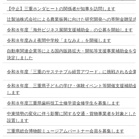
【中止】三重ホンダヒートの関係者が知事を訪問します
辻製油株式会社による農業振興に向けた研究開発への寄附金贈呈式
令和８年度「海外ビジネス展開支援補助金」の公募を開始します
令和８年度みえ夜間中学校「まなみえ」を開催します
自動車関連企業等による国内販路拡大・開拓等支援事業補助金を交
決定しました
令和８年度「三重のサステナブル経営アワード」に挑戦される企業
令和８年度 三重県子どもの学び・体験イベント等開催支援補助金
します
令和８年度三重県歯科技工士修学資金修学生を募集します
中東情勢の変化に伴う影響に関する交通・貨物事業者を対象とした
設置します
三重県総合博物館ミュージアムパートナー会員を募集します