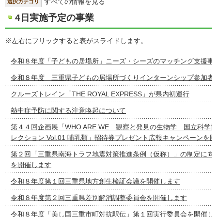
すべての情報を見る
選択カテゴリ
4日実施予定の事業
※左右にフリックすると表がスライドします。
令和８年度「子どもの居場所」ニーズ・シーズのマッチング支援事
令和８年度 三重県子どもの居場所づくりインターンシップ参加者
クルーズトレイン「THE ROYAL EXPRESS」が県内初運行
熱中症予防に関する注意喚起について
第４４回企画展「WHO ARE WE 観察と発見の生物学 国立科学
レクション Vol.01 哺乳類」招待券プレゼント広報キャンペーンを
第２回「三重県南海トラフ地震対策推進条例（仮称）」の制定に向
を開催します
令和８年度第１回三重県地方創生検証会議を開催します
令和８年度第２回三重県差別解消調整委員会を開催します
令和８年度「美し国三重市町対抗駅伝」第１回実行委員会を開催し