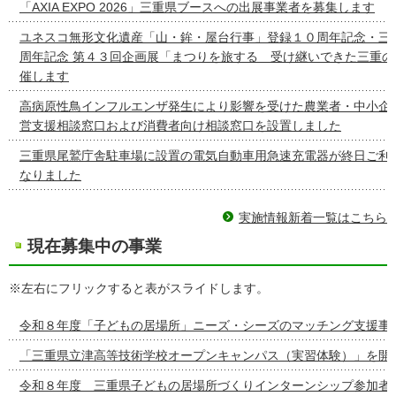
「AXIA EXPO 2026」三重県ブースへの出展事業者を募集します
ユネスコ無形文化遺産「山・鉾・屋台行事」登録１０周年記念・三
周年記念 第４３回企画展「まつりを旅する 受け継いできた三重の
催します
高病原性鳥インフルエンザ発生により影響を受けた農業者・中小企
営支援相談窓口および消費者向け相談窓口を設置しました
三重県尾鷲庁舎駐車場に設置の電気自動車用急速充電器が終日ご利
なりました
実施情報新着一覧はこちら
現在募集中の事業
※左右にフリックすると表がスライドします。
令和８年度「子どもの居場所」ニーズ・シーズのマッチング支援事
「三重県立津高等技術学校オープンキャンパス（実習体験）」を開
令和８年度 三重県子どもの居場所づくりインターンシップ参加者