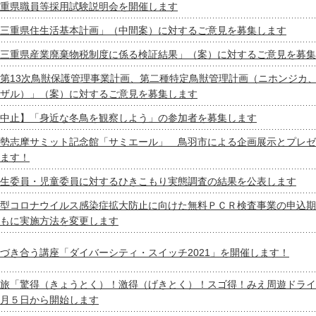
重県職員等採用試験説明会を開催します
三重県住生活基本計画」（中間案）に対するご意見を募集します
三重県産業廃棄物税制度に係る検証結果」（案）に対するご意見を募集
第13次鳥獣保護管理事業計画、第二種特定鳥獣管理計画（ニホンジカ
ザル）」（案）に対するご意見を募集します
中止】「身近な冬鳥を観察しよう」の参加者を募集します
勢志摩サミット記念館「サミエール」 鳥羽市による企画展示とプレゼ
ます！
生委員・児童委員に対するひきこもり実態調査の結果を公表します
型コロナウイルス感染症拡大防止に向けた無料ＰＣＲ検査事業の申込期
もに実施方法を変更します
づき合う講座「ダイバーシティ・スイッチ2021」を開催します！
旅「驚得（きょうとく）！激得（げきとく）！スゴ得！みえ周遊ドライ
月５日から開始します