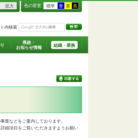
色の変更
拡大
標準
青
黄
黒
ト内検索
県政・
り
組織・業務
お知らせ情報
印刷する
事業などをご案内しております。
詳細項目をご覧いただきますようお願い