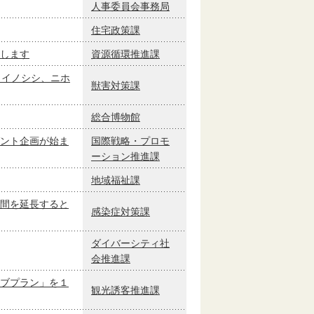
人事委員会事務局
住宅政策課
します
資源循環推進課
、イノシシ、ニホ
獣害対策課
総合博物館
ント企画が始ま
国際戦略・プロモ
ーション推進課
地域福祉課
間を延長すると
感染症対策課
ダイバーシティ社
会推進課
ブプラン」を１
観光誘客推進課