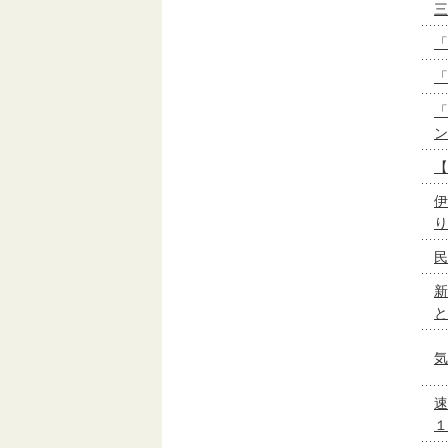
三
「
「
「
ン
【
伊
り
民
新
と
気
速
１