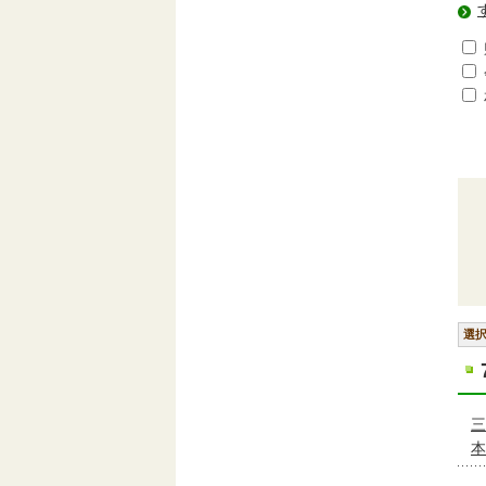
選
三
本