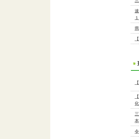
三
速
１
県
【
【
【
化
三
本
令