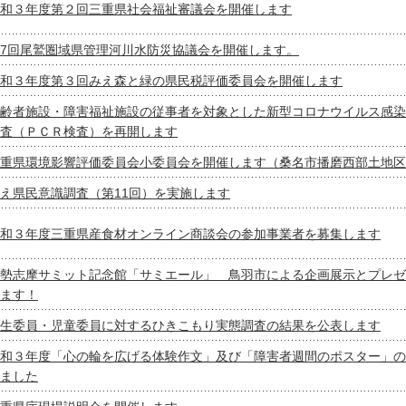
和３年度第２回三重県社会福祉審議会を開催します
7回尾鷲圏域県管理河川水防災協議会を開催します。
和３年度第３回みえ森と緑の県民税評価委員会を開催します
齢者施設・障害福祉施設の従事者を対象とした新型コロナウイルス感染
査（ＰＣＲ検査）を再開します
重県環境影響評価委員会小委員会を開催します（桑名市播磨西部土地区
え県民意識調査（第11回）を実施します
和３年度三重県産食材オンライン商談会の参加事業者を募集します
勢志摩サミット記念館「サミエール」 鳥羽市による企画展示とプレゼ
ます！
生委員・児童委員に対するひきこもり実態調査の結果を公表します
和３年度「心の輪を広げる体験作文」及び「障害者週間のポスター」の
ました