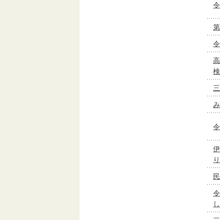
令
第
令
高
検
三
み
令
伊
り
民
令
し