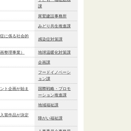
課
尾鷲建設事務所
みどり共生推進課
症に係る社会的
感染症対策課
画整理事業）
地球温暖化対策課
企画課
フードイノベーシ
ョン課
ント企画が始ま
国際戦略・プロモ
ーション推進課
地域福祉課
入賞作品が決定
障がい福祉課