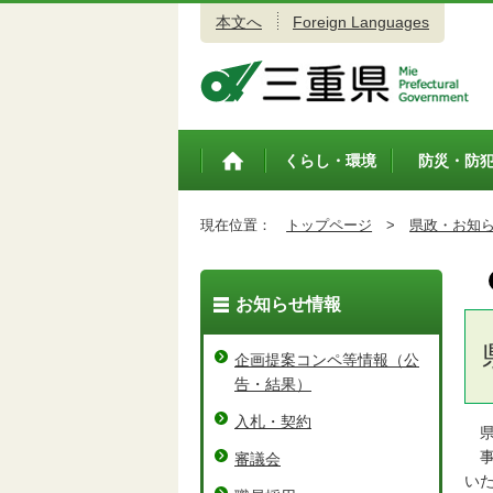
本文へ
Foreign Languages
三重県公式ウェブサイト
くらし・環境
防災・防
トップペ
ージ
現在位置：
トップページ
>
県政・お知
お知らせ情報
企画提案コンペ等情報（公
告・結果）
入札・契約
県
事
審議会
い