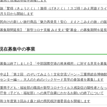
重県庁現場説明会を開催します
旅「驚得（きょうとく）！激得（げきとく）！スゴ得！みえ周遊ドライ
月５日から開始します
民向けの新しい旅行商品「魅力再発見！安心 ええとこみえの旅」の販
募集期間延長】「新型コロナ克服 みえ支え“愛”募金」の募集期間を延
現在募集中の事業
募集は終了しました】「中部国際空港の将来構想」に対する意見を募集
中止】「第２回 のぞいてみよう！文化交流ゾーン～三重県総合博物館
センター編～」大人のためのバックヤード見学の参加者を募集します
重県子ども・福祉部の職員が新型コロナウイルス感染症の陽性者となっ
庁舎（子ども・福祉部）への来庁自粛にかかるお願いの終了について
和３年度第３回みえ森と緑の県民税評価委員会を開催します