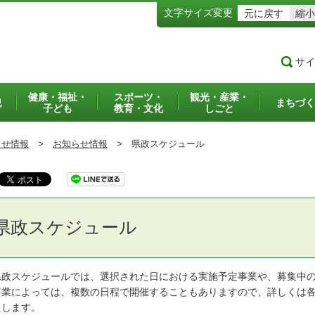
文字サイズ変更
元に戻す
縮小
サイ
健康・福祉・
スポーツ・
観光・産業・
犯
まちづく
子ども
教育・文化
しごと
らせ情報
>
お知らせ情報
>
県政スケジュール
県政スケジュール
政スケジュールでは、選択された日における実施予定事業や、募集中の
業によっては、複数の日程で開催することもありますので、詳しくは各
たします。