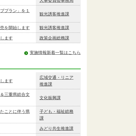
人事委員会事務局
ブプラン」を１
観光誘客推進課
売を開始します
観光誘客推進課
長します
政策企画総務課
実施情報新着一覧はこちら
広域交通・リニア
します
推進課
＆三重県総合文
文化振興課
たことに伴う県
子ども・福祉総務
課
みどり共生推進課