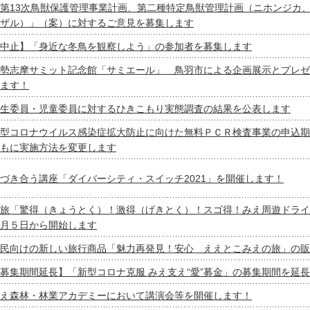
第13次鳥獣保護管理事業計画、第二種特定鳥獣管理計画（ニホンジカ
ザル）」（案）に対するご意見を募集します
中止】「身近な冬鳥を観察しよう」の参加者を募集します
勢志摩サミット記念館「サミエール」 鳥羽市による企画展示とプレゼ
ます！
生委員・児童委員に対するひきこもり実態調査の結果を公表します
型コロナウイルス感染症拡大防止に向けた無料ＰＣＲ検査事業の申込期
もに実施方法を変更します
づき合う講座「ダイバーシティ・スイッチ2021」を開催します！
旅「驚得（きょうとく）！激得（げきとく）！スゴ得！みえ周遊ドライ
月５日から開始します
民向けの新しい旅行商品「魅力再発見！安心 ええとこみえの旅」の販
募集期間延長】「新型コロナ克服 みえ支え“愛”募金」の募集期間を延
え森林・林業アカデミーにおいて講演会等を開催します！