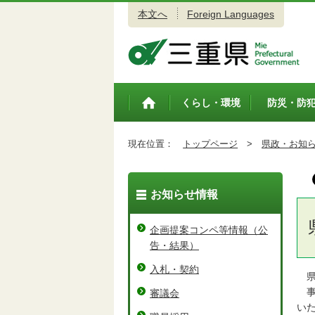
本文へ
Foreign Languages
三重県公式ウェブサイト
くらし・環境
防災・防
トップペ
ージ
現在位置：
トップページ
>
県政・お知
お知らせ情報
企画提案コンペ等情報（公
告・結果）
入札・契約
県
事
審議会
い