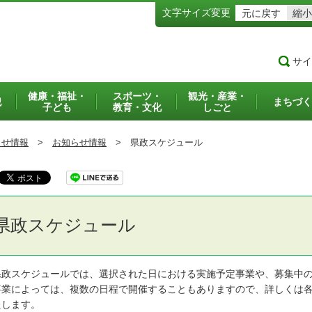
文字サイズ変更
元に戻す
縮小
サイ
健康・福祉・
スポーツ・
観光・産業・
犯
まちづく
子ども
教育・文化
しごと
らせ情報
>
お知らせ情報
>
県政スケジュール
県政スケジュール
政スケジュールでは、選択された日における実施予定事業や、募集中の
業によっては、複数の日程で開催することもありますので、詳しくは各
たします。