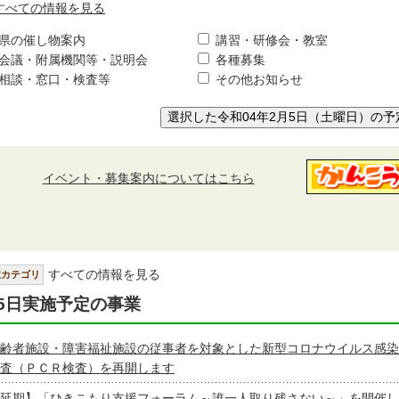
すべての情報を見る
県の催し物案内
講習・研修会・教室
会議・附属機関等・説明会
各種募集
相談・窓口・検査等
その他お知らせ
選択した令和04年2月5日（土曜日）の予
イベント・募集案内についてはこちら
すべての情報を見る
択カテゴリ
5日実施予定の事業
齢者施設・障害福祉施設の従事者を対象とした新型コロナウイルス感染
査（ＰＣＲ検査）を再開します
延期】「ひきこもり支援フォーラム～誰一人取り残さない～」を開催し