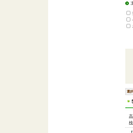
選
高
検
【