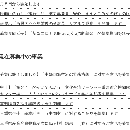
月５日から開始します
民向けの新しい旅行商品「魅力再発見！安心 ええとこみえの旅」の販
報展示「西暦７００年前後の煮炊具：リアル長胴甕」を開催します！
募集期間延長】「新型コロナ克服 みえ支え“愛”募金」の募集期間を延
現在募集中の事業
募集は終了しました】「中部国際空港の将来構想」に対する意見を募集
中止】「第２回 のぞいてみよう！文化交流ゾーン～三重県総合博物館
センター編～」大人のためのバックヤード見学の参加者を募集します
重県職員等採用試験説明会を開催します
三重県住生活基本計画」（中間案）に対するご意見を募集します
三重県産業廃棄物税制度に係る検証結果」（案）に対するご意見を募集