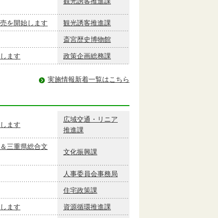
観光誘客推進課
売を開始します
観光誘客推進課
斎宮歴史博物館
長します
政策企画総務課
実施情報新着一覧はこちら
広域交通・リニア
します
推進課
＆三重県総合文
文化振興課
人事委員会事務局
住宅政策課
します
資源循環推進課