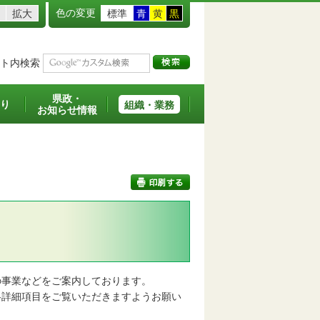
色の変更
拡大
標準
青
黄
黒
ト内検索
県政・
り
組織・業務
お知らせ情報
印刷する
事業などをご案内しております。
詳細項目をご覧いただきますようお願い