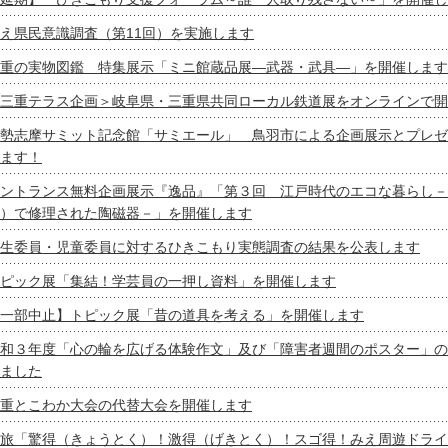
え県民意識調査（第11回）を実施します
重の実物図鑑 特集展示「ミニ館蔵品展―武器・武具―」を開催します
三重テラス企画＞岐阜県・三重県共同ローカル鉄道展をオンラインで開
勢志摩サミット記念館「サミエール」 鳥羽市による企画展示とプレゼ
ます！
ントランス無料企画展示『逸品』「第３回 江戸時代のエコな暮らし－
）で修理された陶磁器－」を開催します
生委員・児童委員に対するひきこもり実態調査の結果を公表します
ピック展「集結！学芸員の一押し資料」を開催します
一部中止】トピック展「昔の道具を考える」を開催します
和３年度「心の輪を広げる体験作文」及び「障害者週間のポスター」の
ました
重とこわか大会の代替大会を開催します
旅「驚得（きょうとく）！激得（げきとく）！スゴ得！みえ周遊ドライ