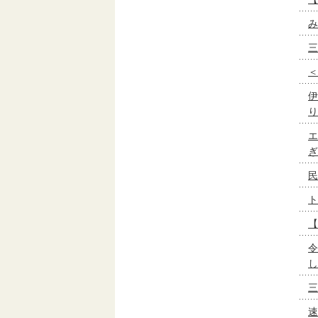
み
三
＜
伊
り
エ
ぎ
民
ト
【
令
し
三
速