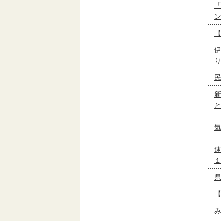
「
ン
【
伊
り
民
新
と
気
速
１
県
【
み