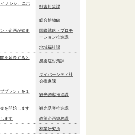
、イノシシ、ニホ
獣害対策課
総合博物館
ント企画が始ま
国際戦略・プロモ
ーション推進課
地域福祉課
間を延長すると
感染症対策課
ダイバーシティ社
会推進課
ブプラン」を１
観光誘客推進課
売を開始します
観光誘客推進課
長します
政策企画総務課
林業研究所