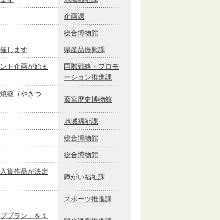
企画課
総合博物館
催します
県産品振興課
ント企画が始ま
国際戦略・プロモ
ーション推進課
焼継（やきつ
斎宮歴史博物館
地域福祉課
総合博物館
総合博物館
入賞作品が決定
障がい福祉課
スポーツ推進課
ブプラン」を１