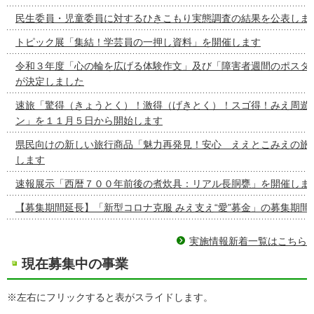
民生委員・児童委員に対するひきこもり実態調査の結果を公表しま
トピック展「集結！学芸員の一押し資料」を開催します
令和３年度「心の輪を広げる体験作文」及び「障害者週間のポスタ
が決定しました
速旅「驚得（きょうとく）！激得（げきとく）！スゴ得！みえ周遊
ン」を１１月５日から開始します
県民向けの新しい旅行商品「魅力再発見！安心 ええとこみえの旅
します
速報展示「西暦７００年前後の煮炊具：リアル長胴甕」を開催しま
【募集期間延長】「新型コロナ克服 みえ支え“愛”募金」の募集期間
実施情報新着一覧はこちら
現在募集中の事業
※左右にフリックすると表がスライドします。