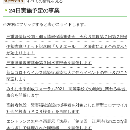
すべての情報を見る
選択カテゴリ
24日実施予定の事業
※左右にフリックすると表がスライドします。
三重県情報公開・個人情報保護審査会 令和３年度第７回第２部会
伊勢志摩サミット記念館「サミエール」 名張市による企画展示と
が始まります！
三重県環境審議会第３回水質部会を開催します
新型コロナウイルス感染症感染拡大に伴うイベントの中止及びこど
閉室します
みえむ未来創成フォーラム2021「高等学校での地域に関わる学習
表会を開催します
高齢者施設・障害福祉施設の従事者を対象とした新型コロナウイル
社会的検査（ＰＣＲ検査）を再開します
エントランス無料企画展示『逸品』「第３回 江戸時代のエコな暮
きつぎ）で修理された陶磁器－」を開催します