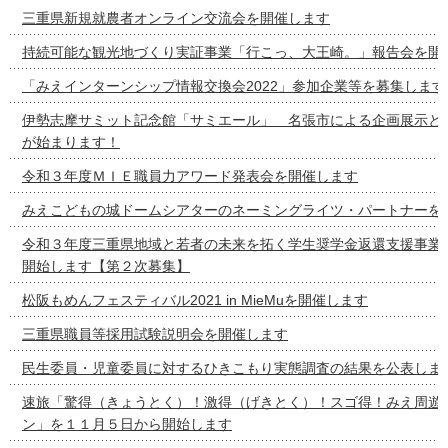
三重県新規就農者オンライン交流会を開催します
持続可能な観光地づくり実証事業「行こっ、大王崎。」報告会を開
「みえインターンシップ情報交換会2022」参加企業等を募集します
伊勢志摩サミット記念館「サミエール」 名張市による企画展示と
が始まります！
令和３年度ＭＩＥ職員力アワード発表会を開催します
みえこどもの城ドームシアターのネーミングライツ・パートナーを
令和３年度三重県地域と若者の未来を拓く学生奨学金返還支援事業
開始します【第２次募集】
松阪もめんフェスティバル2021 in MieMuを開催します
三重県職員等採用試験説明会を開催します
民生委員・児童委員に対するひきこもり実態調査の結果を公表しま
速旅「驚得（きょうとく）！激得（げきとく）！スゴ得！みえ周遊
ン」を１１月５日から開始します