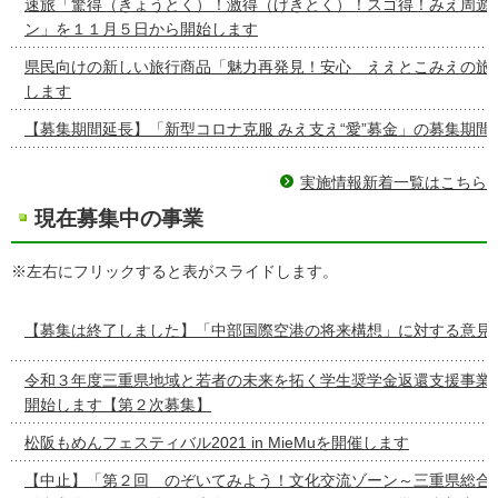
速旅「驚得（きょうとく）！激得（げきとく）！スゴ得！みえ周遊
ン」を１１月５日から開始します
県民向けの新しい旅行商品「魅力再発見！安心 ええとこみえの旅
します
【募集期間延長】「新型コロナ克服 みえ支え“愛”募金」の募集期間
実施情報新着一覧はこちら
現在募集中の事業
※左右にフリックすると表がスライドします。
【募集は終了しました】「中部国際空港の将来構想」に対する意見
令和３年度三重県地域と若者の未来を拓く学生奨学金返還支援事業
開始します【第２次募集】
松阪もめんフェスティバル2021 in MieMuを開催します
【中止】「第２回 のぞいてみよう！文化交流ゾーン～三重県総合