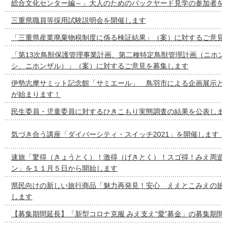
総合文化センター編～」大人のためのバックヤード見学の参加者を
三重県職員等採用試験説明会を開催します
「三重県産業廃棄物税制度に係る検証結果」（案）に対するご意見
「第13次鳥獣保護管理事業計画、第二種特定鳥獣管理計画（ニホン
シ、ニホンザル）」（案）に対するご意見を募集します
伊勢志摩サミット記念館「サミエール」 鳥羽市による企画展示と
が始まります！
民生委員・児童委員に対するひきこもり実態調査の結果を公表しま
気づき合う講座「ダイバーシティ・スイッチ2021」を開催します！
速旅「驚得（きょうとく）！激得（げきとく）！スゴ得！みえ周遊
ン」を１１月５日から開始します
県民向けの新しい旅行商品「魅力再発見！安心 ええとこみえの旅
します
【募集期間延長】「新型コロナ克服 みえ支え“愛”募金」の募集期間