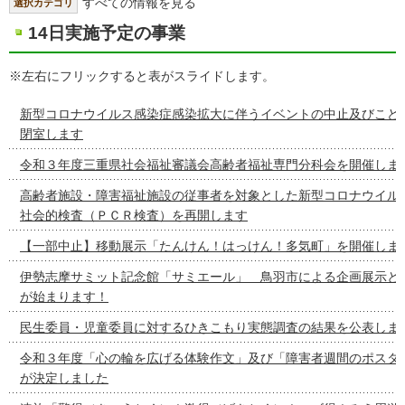
すべての情報を見る
選択カテゴリ
14日実施予定の事業
※左右にフリックすると表がスライドします。
新型コロナウイルス感染症感染拡大に伴うイベントの中止及びこど
閉室します
令和３年度三重県社会福祉審議会高齢者福祉専門分科会を開催しま
高齢者施設・障害福祉施設の従事者を対象とした新型コロナウイル
社会的検査（ＰＣＲ検査）を再開します
【一部中止】移動展示「たんけん！はっけん！多気町」を開催しま
伊勢志摩サミット記念館「サミエール」 鳥羽市による企画展示と
が始まります！
民生委員・児童委員に対するひきこもり実態調査の結果を公表しま
令和３年度「心の輪を広げる体験作文」及び「障害者週間のポスタ
が決定しました