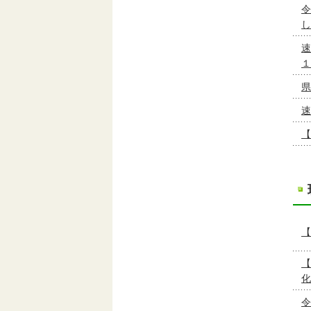
令
し
速
１
県
速
【
【
【
化
令