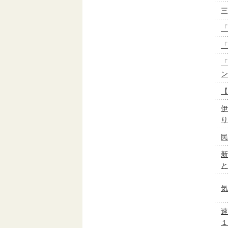
三
「
「
「
ン
【
伊
り
民
新
と
気
速
１