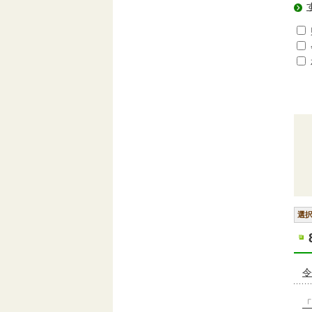
選
令
「