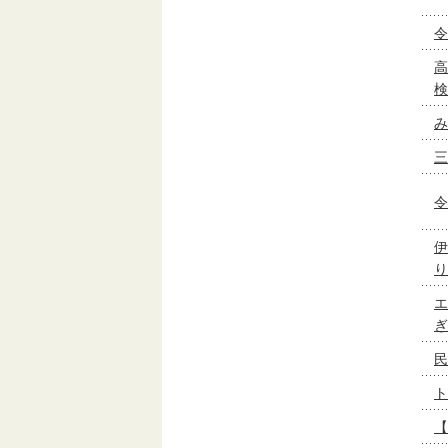
令
高
検
み
三
令
伊
り
エ
ぎ
民
ト
【