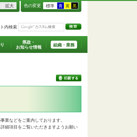
色の変更
拡大
標準
青
黄
黒
ト内検索
県政・
り
組織・業務
お知らせ情報
印刷する
事業などをご案内しております。
詳細項目をご覧いただきますようお願い