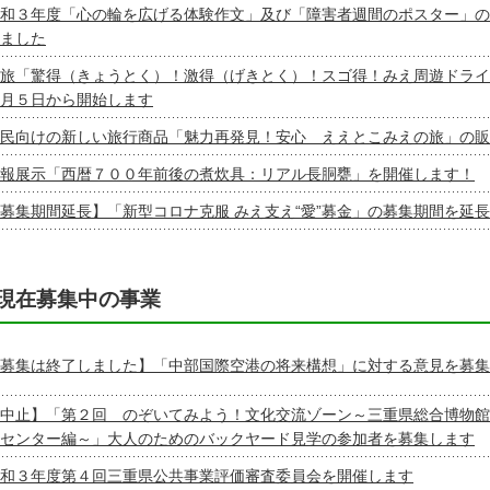
和３年度「心の輪を広げる体験作文」及び「障害者週間のポスター」の
ました
旅「驚得（きょうとく）！激得（げきとく）！スゴ得！みえ周遊ドライ
月５日から開始します
民向けの新しい旅行商品「魅力再発見！安心 ええとこみえの旅」の販
報展示「西暦７００年前後の煮炊具：リアル長胴甕」を開催します！
募集期間延長】「新型コロナ克服 みえ支え“愛”募金」の募集期間を延
現在募集中の事業
募集は終了しました】「中部国際空港の将来構想」に対する意見を募集
中止】「第２回 のぞいてみよう！文化交流ゾーン～三重県総合博物館
センター編～」大人のためのバックヤード見学の参加者を募集します
和３年度第４回三重県公共事業評価審査委員会を開催します