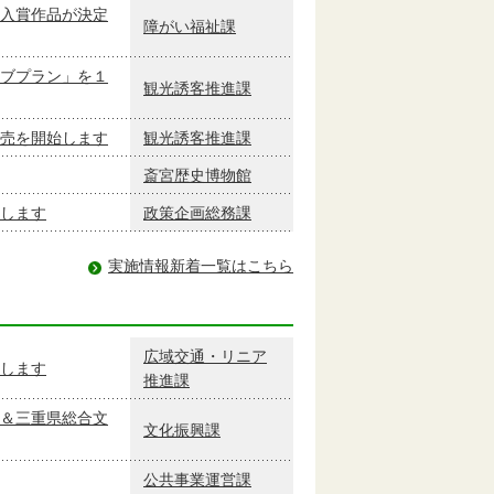
入賞作品が決定
障がい福祉課
ブプラン」を１
観光誘客推進課
売を開始します
観光誘客推進課
斎宮歴史博物館
長します
政策企画総務課
実施情報新着一覧はこちら
広域交通・リニア
します
推進課
＆三重県総合文
文化振興課
公共事業運営課