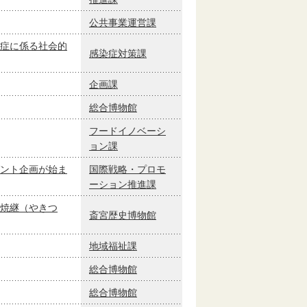
公共事業運営課
症に係る社会的
感染症対策課
企画課
総合博物館
フードイノベーシ
ョン課
ント企画が始ま
国際戦略・プロモ
ーション推進課
焼継（やきつ
斎宮歴史博物館
地域福祉課
総合博物館
総合博物館