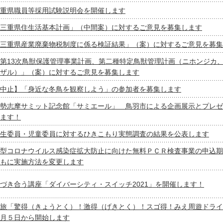
重県職員等採用試験説明会を開催します
三重県住生活基本計画」（中間案）に対するご意見を募集します
三重県産業廃棄物税制度に係る検証結果」（案）に対するご意見を募集
第13次鳥獣保護管理事業計画、第二種特定鳥獣管理計画（ニホンジカ
ザル）」（案）に対するご意見を募集します
中止】「身近な冬鳥を観察しよう」の参加者を募集します
勢志摩サミット記念館「サミエール」 鳥羽市による企画展示とプレゼ
ます！
生委員・児童委員に対するひきこもり実態調査の結果を公表します
型コロナウイルス感染症拡大防止に向けた無料ＰＣＲ検査事業の申込期
もに実施方法を変更します
づき合う講座「ダイバーシティ・スイッチ2021」を開催します！
旅「驚得（きょうとく）！激得（げきとく）！スゴ得！みえ周遊ドライ
月５日から開始します