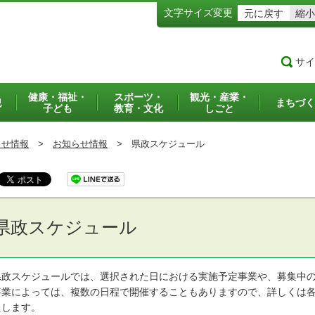
文字サイズ変更
元に戻す
縮小
サイ
健康・福祉・
スポーツ・
観光・産業・
犯
まちづく
子ども
教育・文化
しごと
らせ情報
>
お知らせ情報
>
県政スケジュール
県政スケジュール
政スケジュールでは、選択された日における実施予定事業や、募集中の
業によっては、複数の日程で開催することもありますので、詳しくは各
たします。