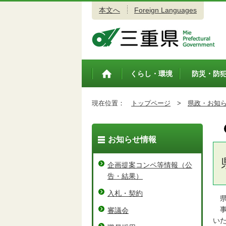
本文へ
Foreign Languages
三重県公式ウェブサイト
くらし・環境
防災・防
トップペ
ージ
現在位置：
トップページ
>
県政・お知
お知らせ情報
企画提案コンペ等情報（公
告・結果）
入札・契約
県
事
審議会
い