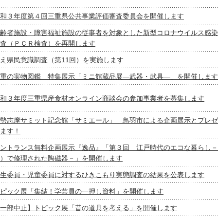
和３年度第４回三重県公共事業評価審査委員会を開催します
齢者施設・障害福祉施設の従事者を対象とした新型コロナウイルス感染
査（ＰＣＲ検査）を再開します
え県民意識調査（第11回）を実施します
重の実物図鑑 特集展示「ミニ館蔵品展―武器・武具―」を開催します
和３年度三重県産食材オンライン商談会の参加事業者を募集します
勢志摩サミット記念館「サミエール」 鳥羽市による企画展示とプレゼ
ます！
ントランス無料企画展示『逸品』「第３回 江戸時代のエコな暮らし－
）で修理された陶磁器－」を開催します
生委員・児童委員に対するひきこもり実態調査の結果を公表します
ピック展「集結！学芸員の一押し資料」を開催します
一部中止】トピック展「昔の道具を考える」を開催します