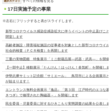
すべての情報を見る
選択カテゴリ
17日実施予定の事業
※左右にフリックすると表がスライドします。
新型コロナウイルス感染症感染拡大に伴うイベントの中止及びこど
閉室します
高齢者施設・障害福祉施設の従事者を対象とした新型コロナウイル
社会的検査（ＰＣＲ検査）を再開します
三重の実物図鑑 特集展示「ミニ館蔵品展―武器・武具―」を開催
【一部中止】移動展示「たんけん！はっけん！多気町」を開催しま
伊勢志摩サミット記念館「サミエール」 鳥羽市による企画展示と
が始まります！
エントランス無料企画展示『逸品』「第３回 江戸時代のエコな暮
きつぎ）で修理された陶磁器－」を開催します
民生委員・児童委員に対するひきこもり実態調査の結果を公表しま