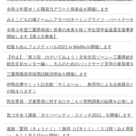
令和３年度ＭＩＥ職員力アワード発表会を開催します
みえこどもの城ドームシアターのネーミングライツ・パートナーを
令和３年度三重県地域と若者の未来を拓く学生奨学金返還支援事業
開始します【第２次募集】
松阪もめんフェスティバル2021 in MieMuを開催します
【中止】「第２回 のぞいてみよう！文化交流ゾーン～三重県総合
総合文化センター編～」大人のためのバックヤード見学の参加者を
三重県職員等採用試験説明会を開催します
伊勢志摩サミット記念館「サミエール」 鳥羽市による企画展示と
が始まります！
民生委員・児童委員に対するひきこもり実態調査の結果を公表しま
気づき合う講座「ダイバーシティ・スイッチ2021」を開催します！
速旅「驚得（きょうとく）！激得（げきとく）！スゴ得！みえ周遊
ン」を１１月５日から開始します