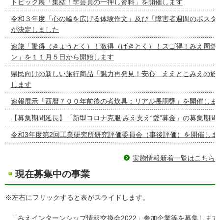
トピック展「集結！学芸員の一押し資料」を開催します
令和３年度「心の輪を広げる体験作文」及び「障害者週間のポスタ
が決定しました
速旅「驚得（きょうとく）！激得（げきとく）！スゴ得！みえ周遊
ン」を１１月５日から開始します
県民向けの新しい旅行商品「魅力再発見！安心 ええとこみえの旅
します
速報展示「西暦７００年前後の煮炊具：リアル長胴甕」を開催しま
【募集期間延長】「新型コロナ克服 みえ支え“愛”募金」の募集期間
令和3年度第2回工業研究所研究評価委員会（事後評価）を開催しま
実施情報新着一覧はこちら
現在募集中の事業
※左右にフリックすると表がスライドします。
「みえインターンシップ情報交換会2022」参加企業等を募集します