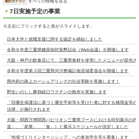
すべての情報を見る
選択カテゴリ
7日実施予定の事業
※左右にフリックすると表がスライドします。
日本大学と就職支援に関する協定を締結しました
令和６年度三重県糖尿病対策懇話会（Web会議）を開催します
大阪・神戸の飲食店にて、三重県食材を使用したメニューが提供さ
令和６年度第３回三重県河川整備計画流域委員会を開催します
県内初の路上カーシェアリングの社会実験を実施します！
野生いのしし豚熱経口ワクチンの散布を実施します
「旧優生保護法に基づく優生手術等を受けた者に対する補償金等の
法律」が施行されます
大阪・関西万博関西パビリオン三重県ブースにおける特別展示の内容
道」、「産業」、「食」）と展示スケジュールが決定しました
「地域づくりインターンシップ」への参加学生等を募集します