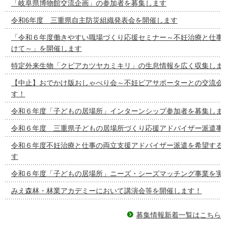
「岐阜県博物館交流企画」の参加者を募集します
令和6年度 三重県自主防災組織発表会を開催します
「令和６年度働きやすい職場づくり応援セミナー～不妊治療と仕事
けて～」を開催します
特定外来生物「クビアカツヤカミキリ」の生息情報を広く収集しま
【中止】おでかけ版おしゃべり会～不妊ピアサポーターとの交流会
す！
令和６年度「子どもの居場所」インターンシップ参加者を募集しま
令和６年度 三重県子どもの居場所づくり応援アドバイザー派遣事
令和６年度不妊治療と仕事の両立支援アドバイザー派遣を希望する
す
令和６年度「子どもの居場所」ニーズ・シーズマッチング事業を実
みえ森林・林業アカデミーにおいて講演会等を開催します！
募集情報新着一覧はこちら