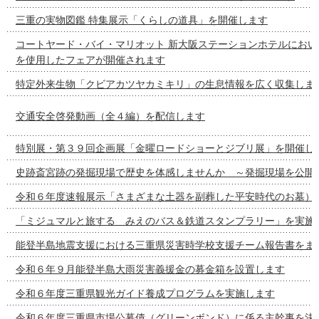
三重の実物図鑑 特集展示「くらしの道具」を開催します
コートヤード・バイ・マリオット 新大阪ステーションホテルにおい
を使用したフェアが開催されます
特定外来生物「クビアカツヤカミキリ」の生息情報を広く収集しま
交通安全啓発動画（全４編）を配信します
特別展・第３９回企画展「金曜ロードショーとジブリ展」を開催し
史跡斎宮跡の発掘現場で歴史を体感しませんか ～発掘現場を公開
令和６年度速報展示「さまざまな土器を副葬した平安時代のお墓）
「ミジュマルと旅する みえのバス＆鉄道スタンプラリー」を実施
能登半島地震支援における三重県災害時学校支援チーム報告書をま
令和６年９月能登半島大雨災害義援金の募金箱を設置します
令和６年度三重県観光ガイド養成プログラムを実施します
令和６年度三重県市場公募債（グリーンボンド）に係る主幹事を決