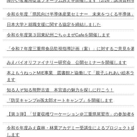
障がい者雇用促進フォーラムみえを開催します（2/26：講演資料を
令和６年度「県民向け半導体産業セミナー 未来をつくる半導体」
日本大学と就職支援に関する協定を締結しました
令和６年度第３回東紀州ごちゃまぜCafeを開催します
「令和７年度三重県食品監視指導計画（案）」に対するご意見を募
みえバイオリファイナリー研究会 公開セミナーを開催します
本よもうねっとMIE事業 図書館と協働して「親子ふれあい絵本ラ
ます
知る人ぞ知る熊野古道 本宮道の魅力を探しに行こう！
『防災キャンプin孫太郎オートキャンプ』を開催します
【第３弾】「甘夏収穫ワーケーション＠三重県尾鷲市」の参加者を
令和６年度みえ森林・林業アカデミー受講生によるプロジェクト成
します