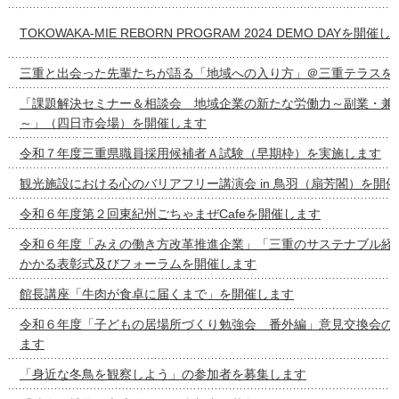
TOKOWAKA-MIE REBORN PROGRAM 2024 DEMO DAYを開催
三重と出会った先輩たちが語る「地域への入り方」＠三重テラスを
「課題解決セミナー＆相談会 地域企業の新たな労働力～副業・兼
～」（四日市会場）を開催します
令和７年度三重県職員採用候補者Ａ試験（早期枠）を実施します
観光施設における心のバリアフリー講演会 in 鳥羽（扇芳閣）を開
令和６年度第２回東紀州ごちゃまぜCafeを開催します
令和６年度「みえの働き方改革推進企業」「三重のサステナブル経
かかる表彰式及びフォーラムを開催します
館長講座「牛肉が食卓に届くまで」を開催します
令和６年度「子どもの居場所づくり勉強会 番外編」意見交換会の
ます
「身近な冬鳥を観察しよう」の参加者を募集します