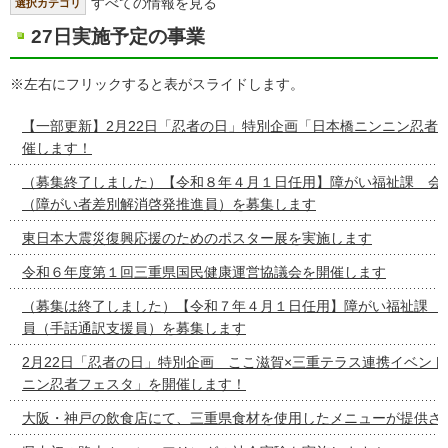
すべての情報を見る
選択カテゴリ
27日実施予定の事業
※左右にフリックすると表がスライドします。
【一部更新】2月22日「忍者の日」特別企画「日本橋ニンニン忍者
催します！
（募集終了しました）【令和８年４月１日任用】障がい福祉課 会
（障がい者差別解消啓発推進員）を募集します
東日本大震災復興応援のためのポスター展を実施します
令和６年度第１回三重県国民健康運営協議会を開催します
（募集は終了しました）【令和７年４月１日任用】障がい福祉課 
員（手話通訳支援員）を募集します
2月22日「忍者の日」特別企画 ここ滋賀×三重テラス連携イベン
ニン忍者フェスタ」を開催します！
大阪・神戸の飲食店にて、三重県食材を使用したメニューが提供さ