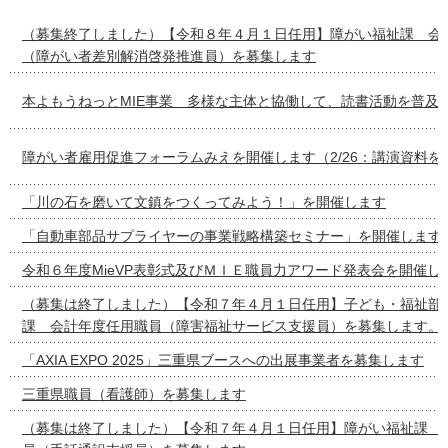
（募集終了しました）【令和８年４月１日任用】障がい福祉課 会
（障がい者差別解消啓発推進員）を募集します
本よもうねっとMIE事業 多様な主体と協働して、読書活動を普及
障がい者雇用促進フォーラムみえを開催します（2/26：講演資料を
「川の石を磨いて文鎮をつくってみよう！」を開催します
「自動車部品サプライヤーの事業戦略構築セミナー」を開催します
令和６年度MieVP表彰式及びＭＩＥ職員力アワード発表会を開催し
（募集は終了しました）【令和７年４月１日任用】子ども・福祉部
課 会計年度任用職員（障害福祉サービス支援員）を募集します。
「AXIA EXPO 2025」三重県ブースへの出展事業者を募集します
三重県職員（看護師）を募集します
（募集は終了しました）【令和７年４月１日任用】障がい福祉課 