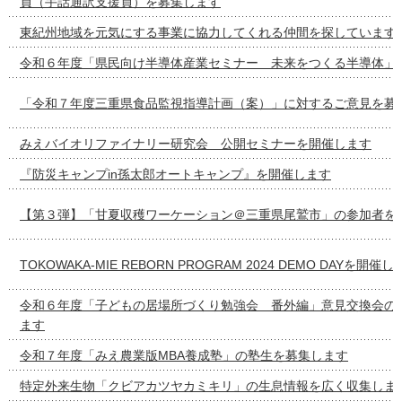
員（手話通訳支援員）を募集します
東紀州地域を元気にする事業に協力してくれる仲間を探しています
令和６年度「県民向け半導体産業セミナー 未来をつくる半導体」
「令和７年度三重県食品監視指導計画（案）」に対するご意見を募
みえバイオリファイナリー研究会 公開セミナーを開催します
『防災キャンプin孫太郎オートキャンプ』を開催します
【第３弾】「甘夏収穫ワーケーション＠三重県尾鷲市」の参加者を
TOKOWAKA-MIE REBORN PROGRAM 2024 DEMO DAYを開催
令和６年度「子どもの居場所づくり勉強会 番外編」意見交換会の
ます
令和７年度「みえ農業版MBA養成塾」の塾生を募集します
特定外来生物「クビアカツヤカミキリ」の生息情報を広く収集しま