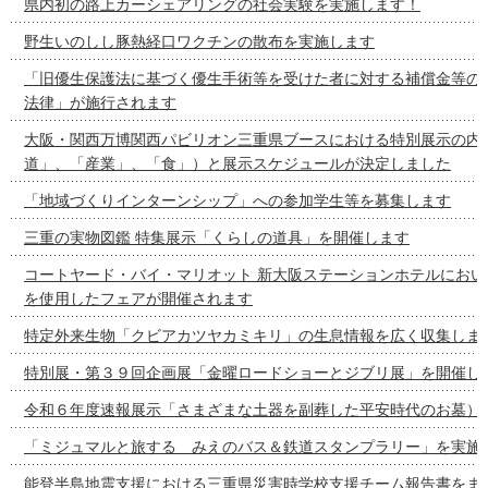
県内初の路上カーシェアリングの社会実験を実施します！
野生いのしし豚熱経口ワクチンの散布を実施します
「旧優生保護法に基づく優生手術等を受けた者に対する補償金等の
法律」が施行されます
大阪・関西万博関西パビリオン三重県ブースにおける特別展示の内容
道」、「産業」、「食」）と展示スケジュールが決定しました
「地域づくりインターンシップ」への参加学生等を募集します
三重の実物図鑑 特集展示「くらしの道具」を開催します
コートヤード・バイ・マリオット 新大阪ステーションホテルにおい
を使用したフェアが開催されます
特定外来生物「クビアカツヤカミキリ」の生息情報を広く収集しま
特別展・第３９回企画展「金曜ロードショーとジブリ展」を開催し
令和６年度速報展示「さまざまな土器を副葬した平安時代のお墓）
「ミジュマルと旅する みえのバス＆鉄道スタンプラリー」を実施
能登半島地震支援における三重県災害時学校支援チーム報告書をま