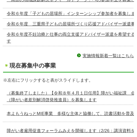
令和６年度「子どもの居場所」インターンシップ参加者を募集しま
令和６年度 三重県子どもの居場所づくり応援アドバイザー派遣事
令和６年度不妊治療と仕事の両立支援アドバイザー派遣を希望する
す
実施情報新着一覧はこちら
現在募集中の事業
※左右にフリックすると表がスライドします。
（募集終了しました）【令和８年４月１日任用】障がい福祉課 会
（障がい者差別解消啓発推進員）を募集します
本よもうねっとMIE事業 多様な主体と協働して、読書活動を普及
障がい者雇用促進フォーラムみえを開催します（2/26：講演資料を