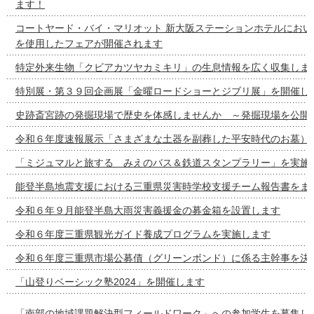
ます！
コートヤード・バイ・マリオット 新大阪ステーションホテルにおい
を使用したフェアが開催されます
特定外来生物「クビアカツヤカミキリ」の生息情報を広く収集しま
特別展・第３９回企画展「金曜ロードショーとジブリ展」を開催し
史跡斎宮跡の発掘現場で歴史を体感しませんか ～発掘現場を公開
令和６年度速報展示「さまざまな土器を副葬した平安時代のお墓）
「ミジュマルと旅する みえのバス＆鉄道スタンプラリー」を実施
能登半島地震支援における三重県災害時学校支援チーム報告書をま
令和６年９月能登半島大雨災害義援金の募金箱を設置します
令和６年度三重県観光ガイド養成プログラムを実施します
令和６年度三重県市場公募債（グリーンボンド）に係る主幹事を決
「山登りベーシック塾2024」を開催します
「南部の地域課題解決型フィールドワーク」への参加学生を募集し