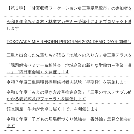
【第３弾】「甘夏収穫ワーケーション＠三重県尾鷲市」の参加者を
令和６年度みえ森林・林業アカデミー受講生によるプロジェクト成
します
TOKOWAKA-MIE REBORN PROGRAM 2024 DEMO DAYを開催
三重と出会った先輩たちが語る「地域への入り方」＠三重テラスを
「課題解決セミナー＆相談会 地域企業の新たな労働力～副業・兼
～」（四日市会場）を開催します
令和７年度三重県職員採用候補者Ａ試験（早期枠）を実施します
令和６年度「みえの働き方改革推進企業」「三重のサステナブル経
かかる表彰式及びフォーラムを開催します
館長講座「牛肉が食卓に届くまで」を開催します
令和６年度「子どもの居場所づくり勉強会 番外編」意見交換会の
ます