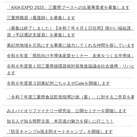
「AXIA EXPO 2025」三重県ブースへの出展事業者を募集します
三重県職員（看護師）を募集します
（募集は終了しました）【令和７年４月１日任用】障がい福祉課 
員（手話通訳支援員）を募集します
東紀州地域を元気にする事業に協力してくれる仲間を探しています
令和６年度「県民向け半導体産業セミナー 未来をつくる半導体」
令和６年度第１回三重県循環器病対策推進協議会社会連携・リハビ
ます
令和６年度第３回東紀州ごちゃまぜCafeを開催します
「令和７年度三重県食品監視指導計画（案）」に対するご意見を募
みえバイオリファイナリー研究会 公開セミナーを開催します
知る人ぞ知る熊野古道 本宮道の魅力を探しに行こう！
『防災キャンプin孫太郎オートキャンプ』を開催します