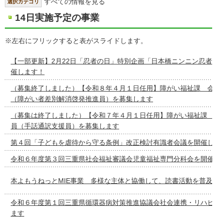
すべての情報を見る
選択カテゴリ
14日実施予定の事業
※左右にフリックすると表がスライドします。
【一部更新】2月22日「忍者の日」特別企画「日本橋ニンニン忍者
催します！
（募集終了しました）【令和８年４月１日任用】障がい福祉課 会
（障がい者差別解消啓発推進員）を募集します
（募集は終了しました）【令和７年４月１日任用】障がい福祉課 
員（手話通訳支援員）を募集します
第４回「子どもを虐待から守る条例」改正検討有識者会議を開催し
令和６年度第３回三重県社会福祉審議会児童福祉専門分科会を開催
本よもうねっとMIE事業 多様な主体と協働して、読書活動を普及
令和６年度第１回三重県循環器病対策推進協議会社会連携・リハビ
ます