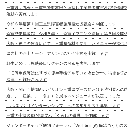
三重県明乳会・三重県警察本部と連携して消費者被害及び特殊詐欺
活動を実施します
令和６年度第１回三重県障害者施策推進協議会を開催します
斎宮歴史博物館 令和６年度「斎宮イブニング講座」第６回を開催
大阪・神戸の飲食店にて、三重県食材を使用したメニューが提供さ
県内初の路上カーシェアリングの社会実験を実施します！
野生いのしし豚熱経口ワクチンの散布を実施します
「旧優生保護法に基づく優生手術等を受けた者に対する補償金等の
法律」が施行されます
大阪・関西万博関西パビリオン三重県ブースにおける特別展示の内容
道」、「産業」、「食」）と展示スケジュールが決定しました
「地域づくりインターンシップ」への参加学生等を募集します
三重の実物図鑑 特集展示「くらしの道具」を開催します
ジェンダーギャップ解消フォーラム「Well-beingな職場づくりの