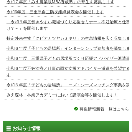
令和７年度「みえ農業版MBA養成塾」の塾生を募集します
令和6年度 三重県自主防災組織発表会を開催します
「令和６年度働きやすい職場づくり応援セミナー～不妊治療と仕事
けて～」を開催します
特定外来生物「クビアカツヤカミキリ」の生息情報を広く収集しま
令和６年度「子どもの居場所」インターンシップ参加者を募集しま
令和６年度 三重県子どもの居場所づくり応援アドバイザー派遣事
令和６年度不妊治療と仕事の両立支援アドバイザー派遣を希望する
す
令和６年度「子どもの居場所」ニーズ・シーズマッチング事業を実
みえ森林・林業アカデミーにおいて講演会等を開催します！
募集情報新着一覧はこちら
お知らせ情報