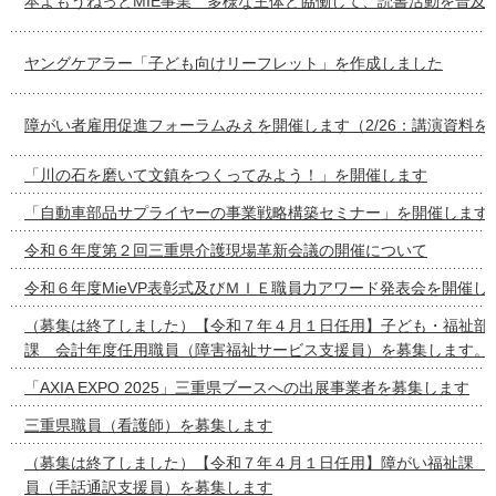
本よもうねっとMIE事業 多様な主体と協働して、読書活動を普及
ヤングケアラー「子ども向けリーフレット」を作成しました
障がい者雇用促進フォーラムみえを開催します（2/26：講演資料を
「川の石を磨いて文鎮をつくってみよう！」を開催します
「自動車部品サプライヤーの事業戦略構築セミナー」を開催します
令和６年度第２回三重県介護現場革新会議の開催について
令和６年度MieVP表彰式及びＭＩＥ職員力アワード発表会を開催し
（募集は終了しました）【令和７年４月１日任用】子ども・福祉部
課 会計年度任用職員（障害福祉サービス支援員）を募集します。
「AXIA EXPO 2025」三重県ブースへの出展事業者を募集します
三重県職員（看護師）を募集します
（募集は終了しました）【令和７年４月１日任用】障がい福祉課 
員（手話通訳支援員）を募集します