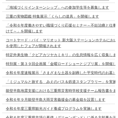
「地域づくりインターンシップ」への参加学生等を募集します
三重の実物図鑑 特集展示「くらしの道具」を開催します
「令和６年度働きやすい職場づくり応援セミナー～不妊治療と仕事
けて～」を開催します
コートヤード・バイ・マリオット 新大阪ステーションホテルにおい
を使用したフェアが開催されます
特定外来生物「クビアカツヤカミキリ」の生息情報を広く収集しま
特別展・第３９回企画展「金曜ロードショーとジブリ展」を開催し
令和６年度速報展示「さまざまな土器を副葬した平安時代のお墓）
「ミジュマルと旅する みえのバス＆鉄道スタンプラリー」を実施
能登半島地震支援における三重県災害時学校支援チーム報告書をま
令和６年９月能登半島大雨災害義援金の募金箱を設置します
令和６年度三重県観光ガイド養成プログラムを実施します
令和６年度三重県市場公募債（グリーンボンド）に係る主幹事を決