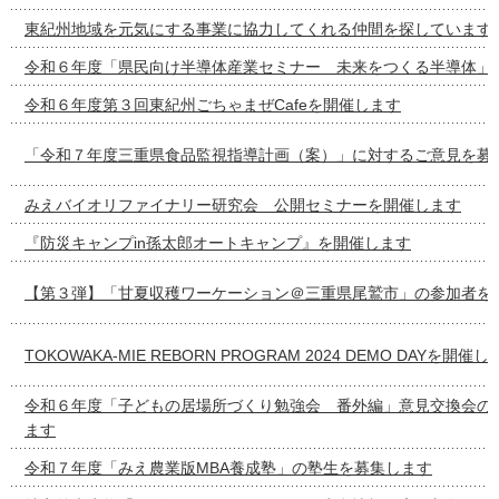
東紀州地域を元気にする事業に協力してくれる仲間を探しています
令和６年度「県民向け半導体産業セミナー 未来をつくる半導体」
令和６年度第３回東紀州ごちゃまぜCafeを開催します
「令和７年度三重県食品監視指導計画（案）」に対するご意見を募
みえバイオリファイナリー研究会 公開セミナーを開催します
『防災キャンプin孫太郎オートキャンプ』を開催します
【第３弾】「甘夏収穫ワーケーション＠三重県尾鷲市」の参加者を
TOKOWAKA-MIE REBORN PROGRAM 2024 DEMO DAYを開催
令和６年度「子どもの居場所づくり勉強会 番外編」意見交換会の
ます
令和７年度「みえ農業版MBA養成塾」の塾生を募集します