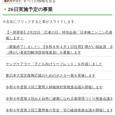
すべての情報を見る
選択カテゴリ
26日実施予定の事業
※左右にフリックすると表がスライドします。
【一部更新】2月22日「忍者の日」特別企画「日本橋ニンニン忍者
催します！
（募集終了しました）【令和８年４月１日任用】障がい福祉課 会
（障がい者差別解消啓発推進員）を募集します
ヤングケアラー「子ども向けリーフレット」を作成しました
東日本大震災復興応援のためのポスター展を実施します
令和６年度第３回三重県人材確保対策推進会議を開催します
令和６年度第３回みえ自然に健康になれる食環境づくり推進会議を
令和６年度第２回三重県食の安全・安心確保推進会議を開催します