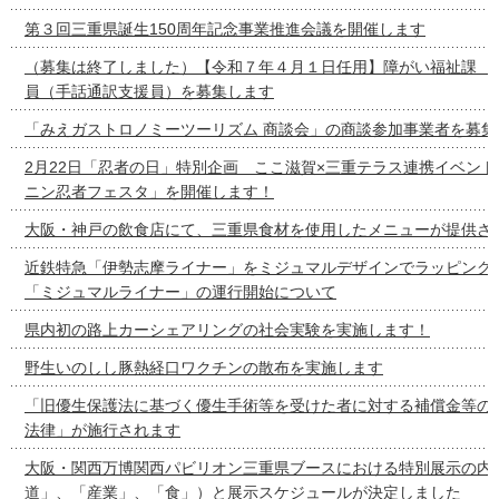
第３回三重県誕生150周年記念事業推進会議を開催します
（募集は終了しました）【令和７年４月１日任用】障がい福祉課 
員（手話通訳支援員）を募集します
「みえガストロノミーツーリズム 商談会」の商談参加事業者を募集
2月22日「忍者の日」特別企画 ここ滋賀×三重テラス連携イベン
ニン忍者フェスタ」を開催します！
大阪・神戸の飲食店にて、三重県食材を使用したメニューが提供さ
近鉄特急「伊勢志摩ライナー」をミジュマルデザインでラッピング
「ミジュマルライナー」の運行開始について
県内初の路上カーシェアリングの社会実験を実施します！
野生いのしし豚熱経口ワクチンの散布を実施します
「旧優生保護法に基づく優生手術等を受けた者に対する補償金等の
法律」が施行されます
大阪・関西万博関西パビリオン三重県ブースにおける特別展示の内容
道」、「産業」、「食」）と展示スケジュールが決定しました