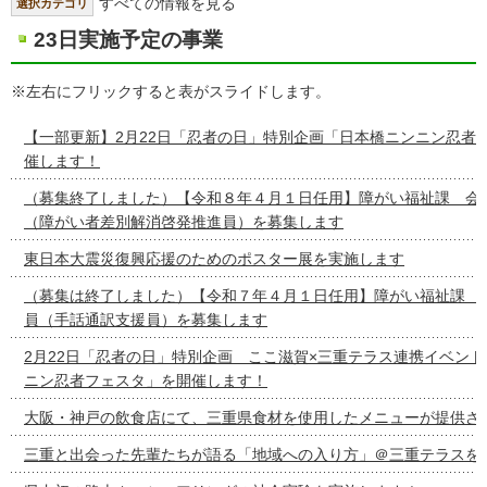
すべての情報を見る
選択カテゴリ
23日実施予定の事業
※左右にフリックすると表がスライドします。
【一部更新】2月22日「忍者の日」特別企画「日本橋ニンニン忍者
催します！
（募集終了しました）【令和８年４月１日任用】障がい福祉課 会
（障がい者差別解消啓発推進員）を募集します
東日本大震災復興応援のためのポスター展を実施します
（募集は終了しました）【令和７年４月１日任用】障がい福祉課 
員（手話通訳支援員）を募集します
2月22日「忍者の日」特別企画 ここ滋賀×三重テラス連携イベン
ニン忍者フェスタ」を開催します！
大阪・神戸の飲食店にて、三重県食材を使用したメニューが提供さ
三重と出会った先輩たちが語る「地域への入り方」＠三重テラスを