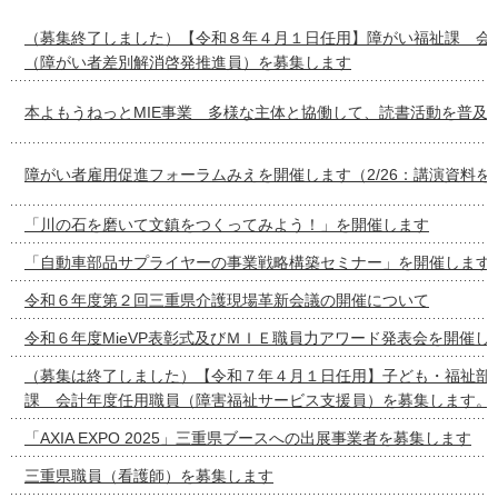
（募集終了しました）【令和８年４月１日任用】障がい福祉課 会
（障がい者差別解消啓発推進員）を募集します
本よもうねっとMIE事業 多様な主体と協働して、読書活動を普及
障がい者雇用促進フォーラムみえを開催します（2/26：講演資料を
「川の石を磨いて文鎮をつくってみよう！」を開催します
「自動車部品サプライヤーの事業戦略構築セミナー」を開催します
令和６年度第２回三重県介護現場革新会議の開催について
令和６年度MieVP表彰式及びＭＩＥ職員力アワード発表会を開催し
（募集は終了しました）【令和７年４月１日任用】子ども・福祉部
課 会計年度任用職員（障害福祉サービス支援員）を募集します。
「AXIA EXPO 2025」三重県ブースへの出展事業者を募集します
三重県職員（看護師）を募集します