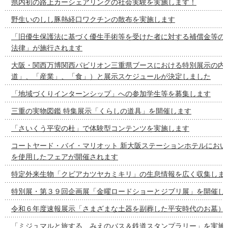
県内初の路上カーシェアリングの社会実験を実施します！
野生いのしし豚熱経口ワクチンの散布を実施します
「旧優生保護法に基づく優生手術等を受けた者に対する補償金等の
法律」が施行されます
大阪・関西万博関西パビリオン三重県ブースにおける特別展示の内容
道」、「産業」、「食」）と展示スケジュールが決定しました
「地域づくりインターンシップ」への参加学生等を募集します
三重の実物図鑑 特集展示「くらしの道具」を開催します
「さいくう平安の杜」で体験型コンテンツを実施します
コートヤード・バイ・マリオット 新大阪ステーションホテルにおい
を使用したフェアが開催されます
特定外来生物「クビアカツヤカミキリ」の生息情報を広く収集しま
特別展・第３９回企画展「金曜ロードショーとジブリ展」を開催し
令和６年度速報展示「さまざまな土器を副葬した平安時代のお墓）
「ミジュマルと旅する みえのバス＆鉄道スタンプラリー」を実施