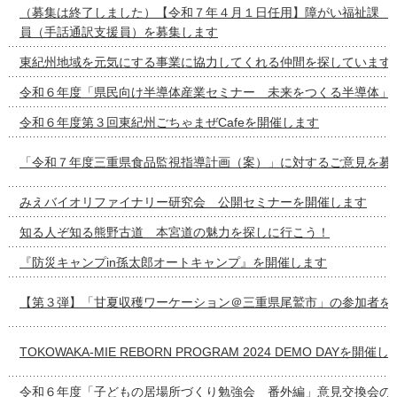
（募集は終了しました）【令和７年４月１日任用】障がい福祉課 
員（手話通訳支援員）を募集します
東紀州地域を元気にする事業に協力してくれる仲間を探しています
令和６年度「県民向け半導体産業セミナー 未来をつくる半導体」
令和６年度第３回東紀州ごちゃまぜCafeを開催します
「令和７年度三重県食品監視指導計画（案）」に対するご意見を募
みえバイオリファイナリー研究会 公開セミナーを開催します
知る人ぞ知る熊野古道 本宮道の魅力を探しに行こう！
『防災キャンプin孫太郎オートキャンプ』を開催します
【第３弾】「甘夏収穫ワーケーション＠三重県尾鷲市」の参加者を
TOKOWAKA-MIE REBORN PROGRAM 2024 DEMO DAYを開催
令和６年度「子どもの居場所づくり勉強会 番外編」意見交換会の