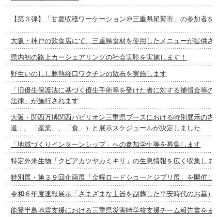
【第３弾】「甘夏収穫ワーケーション＠三重県尾鷲市」の参加者を
大阪・神戸の飲食店にて、三重県食材を使用したメニューが提供さ
県内初の路上カーシェアリングの社会実験を実施します！
野生いのしし豚熱経口ワクチンの散布を実施します
「旧優生保護法に基づく優生手術等を受けた者に対する補償金等の
法律」が施行されます
大阪・関西万博関西パビリオン三重県ブースにおける特別展示の内容
道」、「産業」、「食」）と展示スケジュールが決定しました
「地域づくりインターンシップ」への参加学生等を募集します
特定外来生物「クビアカツヤカミキリ」の生息情報を広く収集しま
特別展・第３９回企画展「金曜ロードショーとジブリ展」を開催し
令和６年度速報展示「さまざまな土器を副葬した平安時代のお墓）
能登半島地震支援における三重県災害時学校支援チーム報告書をま