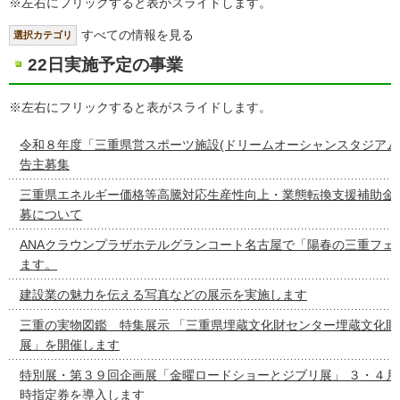
※左右にフリックすると表がスライドします。
すべての情報を見る
選択カテゴリ
22日実施予定の事業
※左右にフリックすると表がスライドします。
令和８年度「三重県営スポーツ施設(ドリームオーシャンスタジアム
告主募集
三重県エネルギー価格等高騰対応生産性向上・業態転換支援補助金
募について
ANAクラウンプラザホテルグランコート名古屋で「陽春の三重フェ
ます。
建設業の魅力を伝える写真などの展示を実施します
三重の実物図鑑 特集展示 「三重県埋蔵文化財センター埋蔵文化財
展」を開催します
特別展・第３９回企画展「金曜ロードショーとジブリ展」 ３・４月
時指定券を導入します