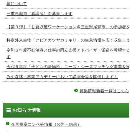
募について
三重県職員（看護師）を募集します
【第３弾】「甘夏収穫ワーケーション＠三重県尾鷲市」の参加者を
特定外来生物「クビアカツヤカミキリ」の生息情報を広く収集しま
令和６年度不妊治療と仕事の両立支援アドバイザー派遣を希望する
す
令和６年度「子どもの居場所」ニーズ・シーズマッチング事業を実
みえ森林・林業アカデミーにおいて講演会等を開催します！
募集情報新着一覧はこちら
お知らせ情報
企画提案コンペ等情報（公告・結果）