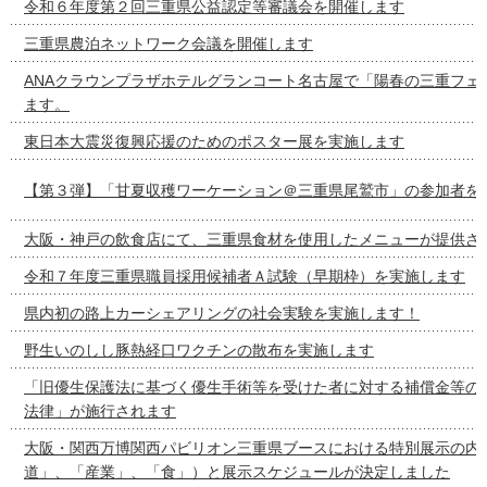
令和６年度第２回三重県公益認定等審議会を開催します
三重県農泊ネットワーク会議を開催します
ANAクラウンプラザホテルグランコート名古屋で「陽春の三重フェ
ます。
東日本大震災復興応援のためのポスター展を実施します
【第３弾】「甘夏収穫ワーケーション＠三重県尾鷲市」の参加者を
大阪・神戸の飲食店にて、三重県食材を使用したメニューが提供さ
令和７年度三重県職員採用候補者Ａ試験（早期枠）を実施します
県内初の路上カーシェアリングの社会実験を実施します！
野生いのしし豚熱経口ワクチンの散布を実施します
「旧優生保護法に基づく優生手術等を受けた者に対する補償金等の
法律」が施行されます
大阪・関西万博関西パビリオン三重県ブースにおける特別展示の内容
道」、「産業」、「食」）と展示スケジュールが決定しました