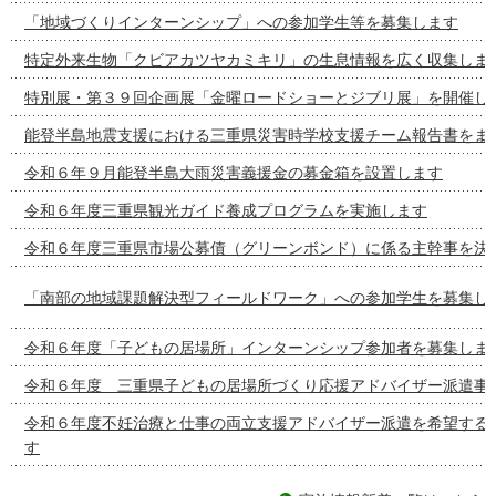
「地域づくりインターンシップ」への参加学生等を募集します
特定外来生物「クビアカツヤカミキリ」の生息情報を広く収集しま
特別展・第３９回企画展「金曜ロードショーとジブリ展」を開催し
能登半島地震支援における三重県災害時学校支援チーム報告書をま
令和６年９月能登半島大雨災害義援金の募金箱を設置します
令和６年度三重県観光ガイド養成プログラムを実施します
令和６年度三重県市場公募債（グリーンボンド）に係る主幹事を決
「南部の地域課題解決型フィールドワーク」への参加学生を募集し
令和６年度「子どもの居場所」インターンシップ参加者を募集しま
令和６年度 三重県子どもの居場所づくり応援アドバイザー派遣事
令和６年度不妊治療と仕事の両立支援アドバイザー派遣を希望する
す