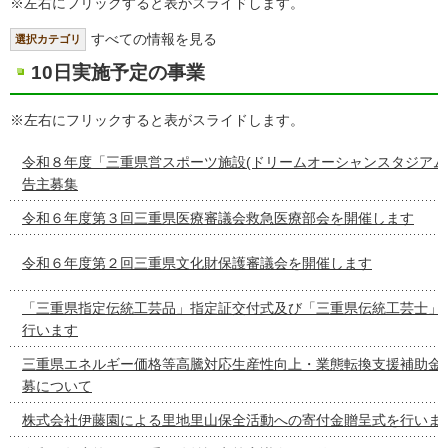
※左右にフリックすると表がスライドします。
すべての情報を見る
選択カテゴリ
10日実施予定の事業
※左右にフリックすると表がスライドします。
令和８年度「三重県営スポーツ施設(ドリームオーシャンスタジアム
告主募集
令和６年度第３回三重県医療審議会救急医療部会を開催します
令和６年度第２回三重県文化財保護審議会を開催します
「三重県指定伝統工芸品」指定証交付式及び「三重県伝統工芸士」
行います
三重県エネルギー価格等高騰対応生産性向上・業態転換支援補助金
募について
株式会社伊藤園による里地里山保全活動への寄付金贈呈式を行いま