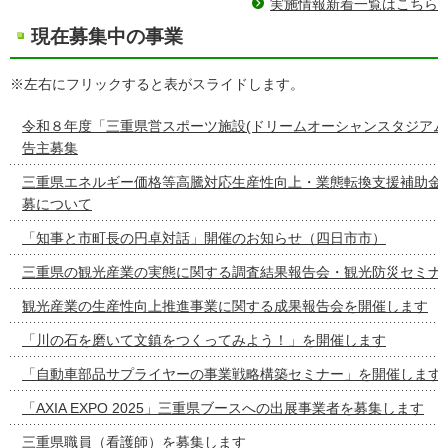
実施情報新着一覧はこちら
現在募集中の事業
※左右にフリックすると表がスライドします。
令和８年度「三重県営スポーツ施設(ドリームオーシャンスタジアム
告主募集
三重県エネルギー価格等高騰対応生産性向上・業態転換支援補助金
募について
「知事と市町長の円卓対話」開催のお知らせ（四日市市）
三重県の観光産業の実態に関する調査結果報告会・観光防災セミナ
観光産業の生産性向上推進事業に関する成果報告会を開催します
「川の石を磨いて文鎮をつくってみよう！」を開催します
「自動車部品サプライヤーの事業戦略構築セミナー」を開催します
「AXIA EXPO 2025」三重県ブースへの出展事業者を募集します
三重県職員（看護師）を募集します