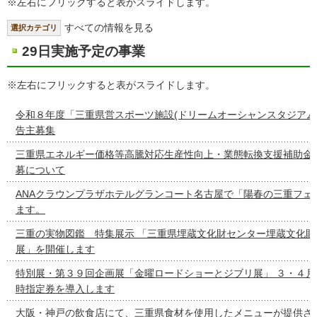
※左右にフリックすると表がスライドします。
すべての情報を見る
選択カテゴリ
29日実施予定の事業
※左右にフリックすると表がスライドします。
令和８年度「三重県営スポーツ施設(ドリームオーシャンスタジアム
告主募集
三重県エネルギー価格等高騰対応生産性向上・業態転換支援補助金
募について
ANAクラウンプラザホテルグランコート名古屋で「陽春の三重フェ
ます。
三重の実物図鑑 特集展示 「三重県埋蔵文化財センター埋蔵文化財
展」を開催します
特別展・第３９回企画展「金曜ロードショーとジブリ展」 ３・４月
時指定券を導入します
大阪・神戸の飲食店にて、三重県食材を使用したメニューが提供さ