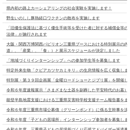
県内初の路上カーシェアリングの社会実験を実施します！
野生いのしし豚熱経口ワクチンの散布を実施します
「旧優生保護法に基づく優生手術等を受けた者に対する補償金等の
法律」が施行されます
大阪・関西万博関西パビリオン三重県ブースにおける特別展示の内容
道」、「産業」、「食」）と展示スケジュールが決定しました
「地域づくりインターンシップ」への参加学生等を募集します
特定外来生物「クビアカツヤカミキリ」の生息情報を広く収集しま
特別展・第３９回企画展「金曜ロードショーとジブリ展」を開催し
令和６年度速報展示「さまざまな土器を副葬した平安時代のお墓）
能登半島地震支援における三重県災害時学校支援チーム報告書をま
令和６年度三重県市場公募債（グリーンボンド）に係る主幹事を決
令和６年度「子どもの居場所」インターンシップ参加者を募集しま
令和６年度 三重県子どもの居場所づくり応援アドバイザー派遣事