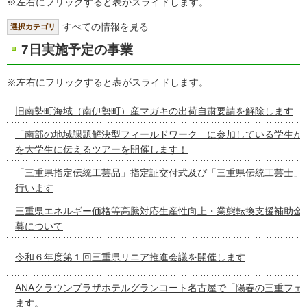
※左右にフリックすると表がスライドします。
すべての情報を見る
選択カテゴリ
7日実施予定の事業
※左右にフリックすると表がスライドします。
旧南勢町海域（南伊勢町）産マガキの出荷自粛要請を解除します
「南部の地域課題解決型フィールドワーク」に参加している学生が
を大学生に伝えるツアーを開催します！
「三重県指定伝統工芸品」指定証交付式及び「三重県伝統工芸士」
行います
三重県エネルギー価格等高騰対応生産性向上・業態転換支援補助金
募について
令和６年度第１回三重県リニア推進会議を開催します
ANAクラウンプラザホテルグランコート名古屋で「陽春の三重フェ
ます。