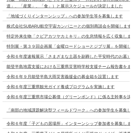
道」、「産業」、「食」）と展示スケジュールが決定しました
「地域づくりインターンシップ」への参加学生等を募集します
株式会社SUBARU航空宇宙カンパニーとの個別商談会を開催します
特定外来生物「クビアカツヤカミキリ」の生息情報を広く収集しま
特別展・第３９回企画展「金曜ロードショーとジブリ展」を開催し
令和６年度速報展示「さまざまな土器を副葬した平安時代のお墓）
能登半島地震支援における三重県災害時学校支援チーム報告書をま
令和６年９月能登半島大雨災害義援金の募金箱を設置します
令和６年度三重県観光ガイド養成プログラムを実施します
令和６年度三重県市場公募債（グリーンボンド）に係る主幹事を決
「南部の地域課題解決型フィールドワーク」への参加学生を募集し
令和６年度「子どもの居場所」インターンシップ参加者を募集しま