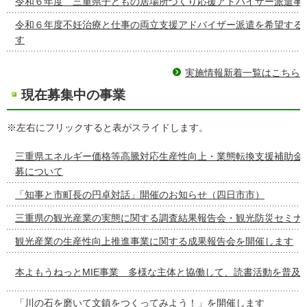
令和６年度 三重県子どもの居場所づくり応援アドバイザー派遣事
令和６年度不妊治療と仕事の両立支援アドバイザー派遣を希望する
す
実施情報新着一覧はこちら
現在募集中の事業
※左右にフリックすると表がスライドします。
三重県エネルギー価格等高騰対応生産性向上・業態転換支援補助金
募について
「知事と市町長の円卓対話」開催のお知らせ（四日市市）
三重県の観光産業の実態に関する調査結果報告会・観光防災セミナ
観光産業の生産性向上推進事業に関する成果報告会を開催します
本よもうねっとMIE事業 多様な主体と協働して、読書活動を普及
「川の石を磨いて文鎮をつくってみよう！」を開催します