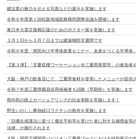
建設業の魅力を伝える写真などの展示を実施します
令和６年度第１回松阪地域医療構想調整会議を開催します
東日本大震災復興応援のためのポスター展を実施します
３月１日から３月７日までは建築物防災週間です
令和６年度「県民向け半導体産業セミナー 未来をつくる半導体」
【第３弾】「甘夏収穫ワーケーション＠三重県尾鷲市」の参加者を
大阪・神戸の飲食店にて、三重県食材を使用したメニューが提供さ
令和７年度三重県職員採用候補者Ａ試験（早期枠）を実施します
県内初の路上カーシェアリングの社会実験を実施します！
野生いのしし豚熱経口ワクチンの散布を実施します
「旧優生保護法に基づく優生手術等を受けた者に対する補償金等の
法律」が施行されます
大阪・関西万博関西パビリオン三重県ブースにおける特別展示の内容