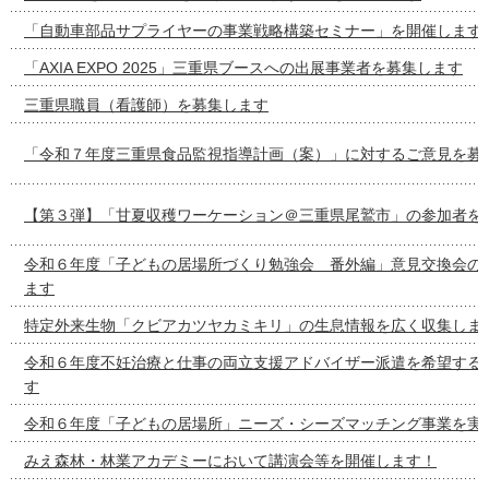
「自動車部品サプライヤーの事業戦略構築セミナー」を開催します
「AXIA EXPO 2025」三重県ブースへの出展事業者を募集します
三重県職員（看護師）を募集します
「令和７年度三重県食品監視指導計画（案）」に対するご意見を募
【第３弾】「甘夏収穫ワーケーション＠三重県尾鷲市」の参加者を
令和６年度「子どもの居場所づくり勉強会 番外編」意見交換会の
ます
特定外来生物「クビアカツヤカミキリ」の生息情報を広く収集しま
令和６年度不妊治療と仕事の両立支援アドバイザー派遣を希望する
す
令和６年度「子どもの居場所」ニーズ・シーズマッチング事業を実
みえ森林・林業アカデミーにおいて講演会等を開催します！