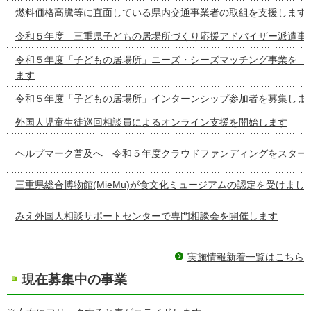
燃料価格高騰等に直面している県内交通事業者の取組を支援します
令和５年度 三重県子どもの居場所づくり応援アドバイザー派遣事
令和５年度「子どもの居場所」ニーズ・シーズマッチング事
ます
令和５年度「子どもの居場所」インターンシップ参加者を募集しま
外国人児童生徒巡回相談員によるオンライン支援を開始します
ヘルプマーク普及へ 令和５年度クラウドファンディングをスター
三重県総合博物館(MieMu)が食文化ミュージアムの認定を受けまし
みえ外国人相談サポートセンターで専門相談会を開催します
実施情報新着一覧はこちら
現在募集中の事業