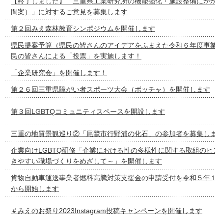
【終了しました】「三重県工業研究所の機能強化・施設整備にかか
間案）」に対するご意見を募集します
第２回みえ森林教育シンポジウムを開催します
県民提案予算（県民の皆さんのアイデアをふまえた令和６年度事業
民の皆さんによる「投票」を実施します！
「企業研究会」を開催します！
第２６回三重県障がい者スポーツ大会（ボッチャ）を開催します
第３回LGBTQコミュニティスペースを開設します
三重の地質景観巡り②「尾鷲市行野浦の化石」の参加者を募集しま
企業向けLGBTQ研修「企業における性の多様性に関する取組のヒ
きやすい職場づくりをめざして～」を開催します
貨物自動車運送事業者燃料高騰対策支援金の申請受付を令和５年１
から開始します
＃みえのお祭り2023Instagram投稿キャンペーンを開催します