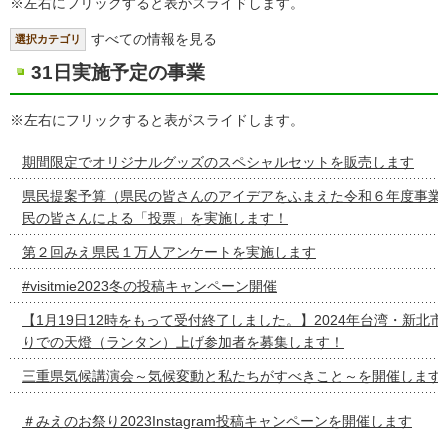
※左右にフリックすると表がスライドします。
すべての情報を見る
選択カテゴリ
31日実施予定の事業
※左右にフリックすると表がスライドします。
期間限定でオリジナルグッズのスペシャルセットを販売します
県民提案予算（県民の皆さんのアイデアをふまえた令和６年度事業
民の皆さんによる「投票」を実施します！
第２回みえ県民１万人アンケートを実施します
#visitmie2023冬の投稿キャンペーン開催
【1月19日12時をもって受付終了しました。】2024年台湾・新北
りでの天燈（ランタン）上げ参加者を募集します！
三重県気候講演会～気候変動と私たちがすべきこと～を開催します
＃みえのお祭り2023Instagram投稿キャンペーンを開催します