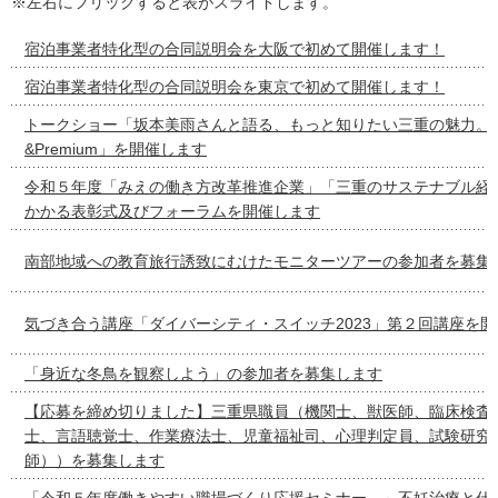
※左右にフリックすると表がスライドします。
宿泊事業者特化型の合同説明会を大阪で初めて開催します！
宿泊事業者特化型の合同説明会を東京で初めて開催します！
トークショー「坂本美雨さんと語る、もっと知りたい三重の魅力。 Prod
&Premium」を開催します
令和５年度「みえの働き方改革推進企業」「三重のサステナブル経
かかる表彰式及びフォーラムを開催します
南部地域への教育旅行誘致にむけたモニターツアーの参加者を募集
気づき合う講座「ダイバーシティ・スイッチ2023」第２回講座を
「身近な冬鳥を観察しよう」の参加者を募集します
【応募を締め切りました】三重県職員（機関士、獣医師、臨床検査
士、言語聴覚士、作業療法士、児童福祉司、心理判定員、試験研究
師））を募集します
「令和５年度働きやすい職場づくり応援セミナー ～不妊治療と仕