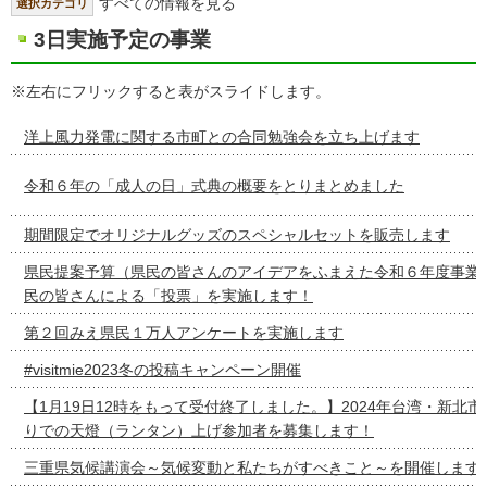
すべての情報を見る
選択カテゴリ
3日実施予定の事業
※左右にフリックすると表がスライドします。
洋上風力発電に関する市町との合同勉強会を立ち上げます
令和６年の「成人の日」式典の概要をとりまとめました
期間限定でオリジナルグッズのスペシャルセットを販売します
県民提案予算（県民の皆さんのアイデアをふまえた令和６年度事業
民の皆さんによる「投票」を実施します！
第２回みえ県民１万人アンケートを実施します
#visitmie2023冬の投稿キャンペーン開催
【1月19日12時をもって受付終了しました。】2024年台湾・新北
りでの天燈（ランタン）上げ参加者を募集します！
三重県気候講演会～気候変動と私たちがすべきこと～を開催します