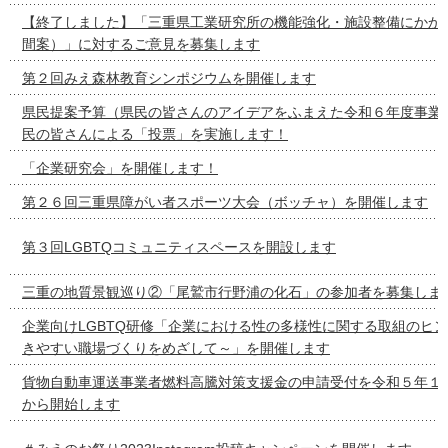
【終了しました】「三重県工業研究所の機能強化・施設整備にかか
間案）」に対するご意見を募集します
第２回みえ森林教育シンポジウムを開催します
県民提案予算（県民の皆さんのアイデアをふまえた令和６年度事業
民の皆さんによる「投票」を実施します！
「企業研究会」を開催します！
第２６回三重県障がい者スポーツ大会（ボッチャ）を開催します
第３回LGBTQコミュニティスペースを開設します
三重の地質景観巡り②「尾鷲市行野浦の化石」の参加者を募集しま
企業向けLGBTQ研修「企業における性の多様性に関する取組のヒ
きやすい職場づくりをめざして～」を開催します
貨物自動車運送事業者燃料高騰対策支援金の申請受付を令和５年１
から開始します