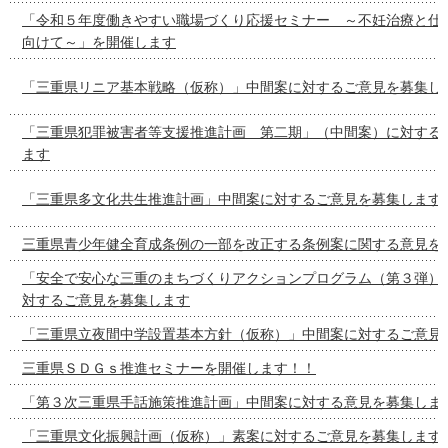
「令和５年度働きやすい職場づくり応援セミナー ～不妊治療と仕
向けて～」を開催します
「三重県リニア基本戦略（仮称）」中間案に対するご意見を募集し
「三重県犯罪被害者等支援推進計画 第二期」（中間案）に対する
ます
「三重県多文化共生推進計画」中間案に対するご意見を募集します
三重県青少年健全育成条例の一部を改正する条例案に関する意見を
「安全で安心な三重のまちづくりアクションプログラム（第３弾）
対するご意見を募集します
「三重県立夜間中学設置基本方針（仮称）」中間案に対するご意見
三重県ＳＤＧｓ推進セミナーを開催します！！
「第３次三重県手話施策推進計画」中間案に対する意見を募集しま
「三重県文化振興計画（仮称）」素案に対するご意見を募集します