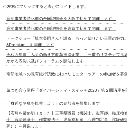
※左右にフリックすると表がスライドします。
宿泊事業者特化型の合同説明会を大阪で初めて開催します！
宿泊事業者特化型の合同説明会を東京で初めて開催します！
トークショー「坂本美雨さんと語る、もっと知りたい三重の魅力。 Prod
&Premium」を開催します
令和５年度「みえの働き方改革推進企業」「三重のサステナブル経
かかる表彰式及びフォーラムを開催します
南部地域への教育旅行誘致にむけたモニターツアーの参加者を募集
気づき合う講座「ダイバーシティ・スイッチ2023」第２回講座を
「身近な冬鳥を観察しよう」の参加者を募集します
【応募を締め切りました】三重県職員（機関士、獣医師、臨床検査
士、言語聴覚士、作業療法士、児童福祉司、心理判定員、試験研究
師））を募集します