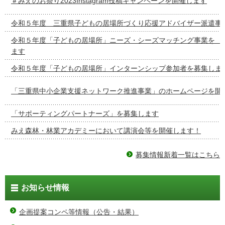
＃みえのお祭り2023Instagram投稿キャンペーンを開催します
令和５年度 三重県子どもの居場所づくり応援アドバイザー派遣事
令和５年度「子どもの居場所」ニーズ・シーズマッチング事
ます
令和５年度「子どもの居場所」インターンシップ参加者を募集しま
「三重県中小企業支援ネットワーク推進事業」のホームページを開
「サポーティングパートナーズ」を募集します
みえ森林・林業アカデミーにおいて講演会等を開催します！
募集情報新着一覧はこちら
お知らせ情報
企画提案コンペ等情報（公告・結果）