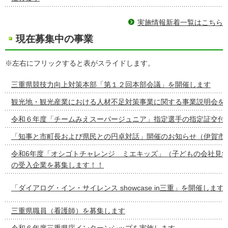
実施情報新着一覧はこちら
現在募集中の事業
※左右にフリックすると表がスライドします。
三重県競技力向上対策本部「第１２回本部会議」を開催します
観光地・観光産業における人材不足対策事業に関する事業説明会を
令和６年度「チームみえスーパージュニア」指定選手の指定証交付
「知事と市町長および県民との円卓対話」開催のお知らせ（伊賀市
令和6年度「オシゴトチャレンジ ミエキッズ」（子どもの会社見
の受入企業を募集します！！
「ダイアログ・イン・サイレンス showcase in三重」を開催します
三重県職員（看護師）を募集します
令和６年度三重県庁インターンシップを実施します