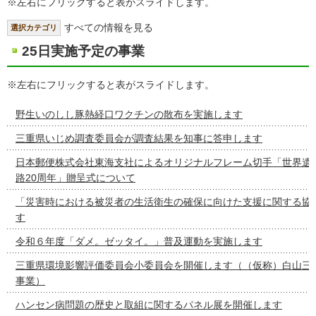
※左右にフリックすると表がスライドします。
すべての情報を見る
選択カテゴリ
25日実施予定の事業
※左右にフリックすると表がスライドします。
野生いのしし豚熱経口ワクチンの散布を実施します
三重県いじめ調査委員会が調査結果を知事に答申します
日本郵便株式会社東海支社によるオリジナルフレーム切手「世界遺
路20周年」贈呈式について
「災害時における被災者の生活衛生の確保に向けた支援に関する協
す
令和６年度「ダメ。ゼッタイ。」普及運動を実施します
三重県環境影響評価委員会小委員会を開催します（（仮称）白山三
事業）
ハンセン病問題の歴史と取組に関するパネル展を開催します