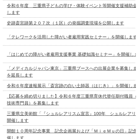
令和６年度 三重県子どもの学び・体験イベント等開催支援補助金
します
史跡斎宮跡第２０７次（１区）の発掘調査現場を公開します
「テレワークを活用した障がい者雇用実践セミナー」を開催します
「はじめての障がい者雇用支援事業 基礎知識セミナー」を開催しま
「メディカルジャパン東京」三重県ブースへの出展企業を募集しま
を延長します
令和６年度速報展示「斎宮跡の白い土師器（はじき）」を開催しま
【応募を締め切りました】令和６年度三重県育休代替任期付職員（
技術専門員）を募集します
三重県立美術館「『シュルレアリスム宣言』100年 シュルレアリ
開催します
開館１０周年記念事業 記念企画展および「ＭｉｅＭｕの日」記念
催します