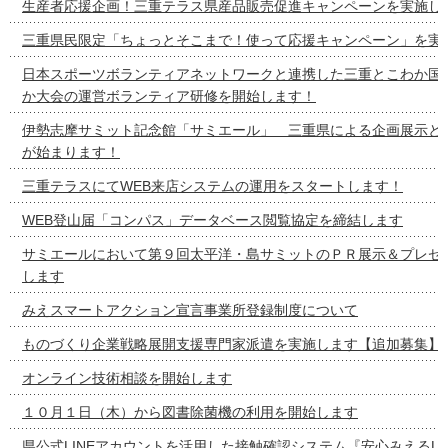
生産者応援企画！三重テラス県産品販売促進キャンペーンを実施し
三重県民限定「ちょっとそこまで！使って応援キャンペーン」を実
日本スポーツボランティアネットワークと連携した三重とこわか国
か大会の運営ボランティア研修を開始します！
伊勢志摩サミット記念館「サミエール」 三重県による企画展示と
が始まります！
三重テラスにてWEB来店システムの運用をスタートします！
WEB登山届「コンパス」データベース閲覧協定を締結します
サミエールにおいて第９回太平洋・島サミットのＰＲ展示＆プレゼ
します
みえスマートアクション宣言事業所登録制度について
ものづくり企業戦略展開支援専門家派遣を実施します【追加募集】
オンライン技術相談を開始します
１０月１日（木）から図書除菌機の利用を開始します
県公式LINEアカウントを活用した接触確認システム『安心みえるLI