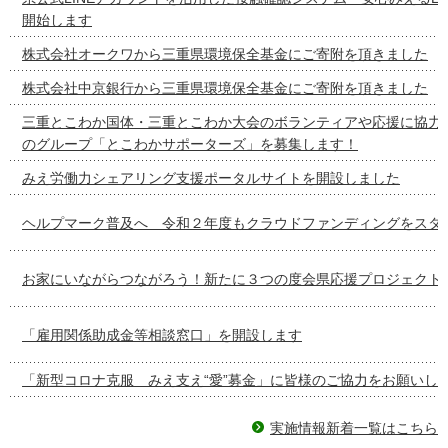
開始します
株式会社オークワから三重県環境保全基金にご寄附を頂きました
株式会社中京銀行から三重県環境保全基金にご寄附を頂きました
三重とこわか国体・三重とこわか大会のボランティアや応援に協力
のグループ「とこわかサポーターズ」を募集します！
みえ労働力シェアリング支援ポータルサイトを開設しました
ヘルプマーク普及へ 令和２年度もクラウドファンディングをスタ
お家にいながらつながろう！新たに３つの度会県応援プロジェクト
「雇用関係助成金等相談窓口」を開設します
「新型コロナ克服 みえ支え“愛”募金」に皆様のご協力をお願いし
実施情報新着一覧はこちら