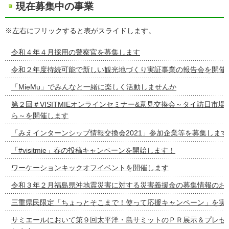
現在募集中の事業
※左右にフリックすると表がスライドします。
令和４年４月採用の警察官を募集します
令和２年度持続可能で新しい観光地づくり実証事業の報告会を開催
「MieMu」でみんなと一緒に楽しく活動しませんか
第２回＃VISITMIEオンラインセミナー&意見交換会～タイ訪日市
ら～を開催します
「みえインターンシップ情報交換会2021」参加企業等を募集します
「#visitmie」春の投稿キャンペーンを開始します！
ワーケーションキックオフイベントを開催します
令和３年２月福島県沖地震災害に対する災害義援金の募集情報のお
三重県民限定「ちょっとそこまで！使って応援キャンペーン」を実
サミエールにおいて第９回太平洋・島サミットのＰＲ展示＆プレゼ