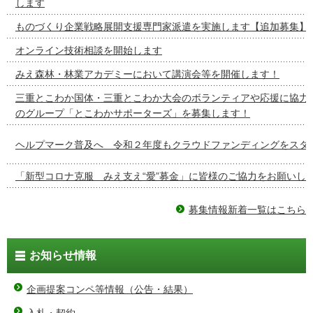
します
ものづくり企業戦略展開支援専門家派遣を実施します【追加募集】
オンライン技術相談を開始します
みえ森林・林業アカデミーにおいて講演会等を開催します！
三重とこわか国体・三重とこわか大会のボランティアや応援に協力
のグループ「とこわかサポーターズ」を募集します！
ヘルプマーク普及へ 令和２年度もクラウドファンディングをスタ
「新型コロナ克服 みえ支え“愛”募金」に皆様のご協力をお願いし
募集情報新着一覧はこちら
お知らせ情報
企画提案コンペ等情報（公告・結果）
入札・契約