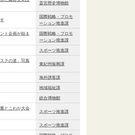
斎宮歴史博物館
国際戦略・プロモ
す
ーション推進課
ント企画が始ま
国際戦略・プロモ
ーション推進課
スポーツ推進課
スクの道」写真
東紀州振興課
海外誘客課
地域福祉課
総合博物館
重とこわか大会
スポーツ推進課
スポーツ推進課