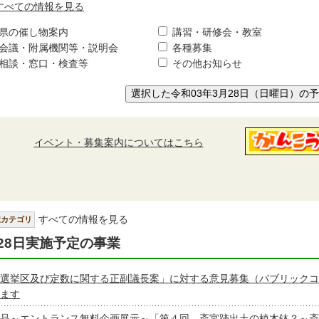
すべての情報を見る
県の催し物案内
講習・研修会・教室
会議・附属機関等・説明会
各種募集
相談・窓口・検査等
その他お知らせ
選択した令和03年3月28日（日曜日）の
イベント・募集案内についてはこちら
すべての情報を見る
択カテゴリ
28日実施予定の事業
選挙区及び定数に関する正副議長案」に対する意見募集（パブリックコ
ます
品～エントランス無料企画展示～「第４回 斎宮跡出土の植木鉢？～斎