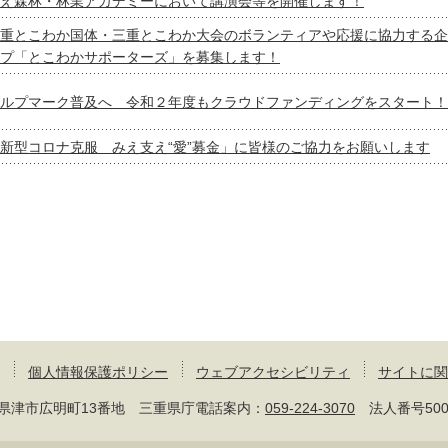
え森林・林業アカデミーにおいて講演会等を開催します！
重とこわか国体・三重とこわか大会のボランティアや応援に協力する企
プ「とこわかサポーターズ」を募集します！
ルプマーク普及へ 令和２年度もクラウドファンディングをスタート！
新型コロナ克服 みえ支え“愛”募金」に皆様のご協力をお願いします
個人情報保護ポリシー
ウェブアクセシビリティ
サイトに関
 三重県津市広明町13番地 三重県庁電話案内：
059-224-3070
法人番号50000