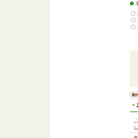
選
「
し
逸