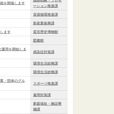
国際戦略・プロモ
画を開催します
ーション推進課
資源循環推進課
新産業振興課
します
斎宮歴史博物館
図書館
』の運用を開始しま
感染症対策課
環境生活総務課
環境生活総務課
業・団体のグル
スポーツ推進課
雇用対策課
家庭福祉・施設整
備課