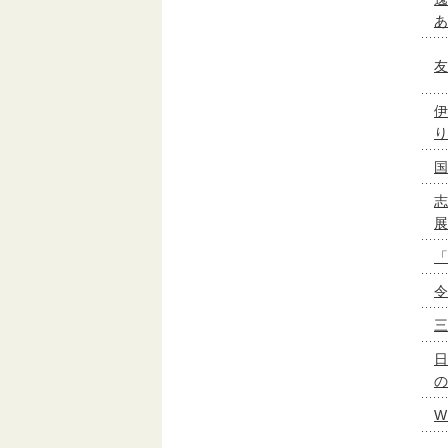
あ
友
伊
り
国
志
展
「
令
三
日
の
W