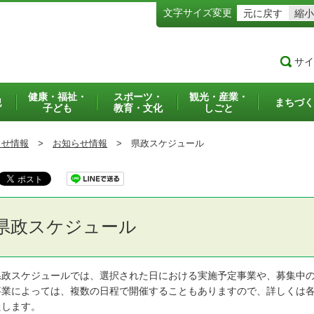
文字サイズ変更
元に戻す
縮小
サイ
健康・福祉・
スポーツ・
観光・産業・
犯
まちづく
子ども
教育・文化
しごと
らせ情報
>
お知らせ情報
>
県政スケジュール
県政スケジュール
政スケジュールでは、選択された日における実施予定事業や、募集中の
業によっては、複数の日程で開催することもありますので、詳しくは各
たします。