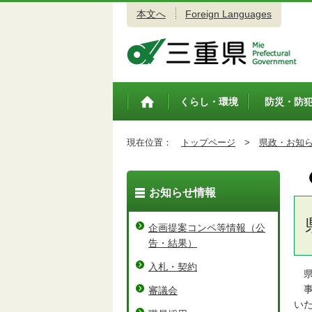
本文へ
Foreign Languages
三重県公式ウェブサイト
くらし・環境
防災・防
トップペ
ージ
現在位置：
トップページ
>
県政・お知
お知らせ情報
企画提案コンペ等情報（公
告・結果）
入札・契約
県
事
審議会
い