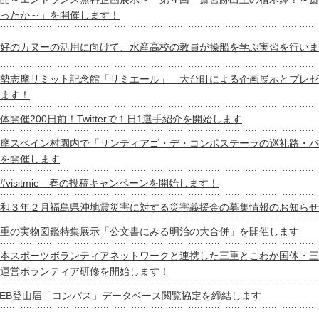
ったか～」を開催します！
好のカヌーの活用に向けて、水産高校の教員が操船を学ぶ実習を行いま
勢志摩サミット記念館「サミエール」 大台町による企画展示とプレゼ
ます！
体開催200日前！Twitterで１日1選手紹介を開始します
摩スペイン村園内で「サンティアゴ・デ・コンポステーラの巡礼路・バ
を開催します
#visitmie」春の投稿キャンペーンを開始します！
和３年２月福島県沖地震災害に対する災害義援金の募集情報のお知らせ
重の実物図鑑特集展示「公文書にみる明治の大合併」を開催します
本スポーツボランティアネットワークと連携した三重とこわか国体・三
運営ボランティア研修を開始します！
EB登山届「コンパス」データベース閲覧協定を締結します