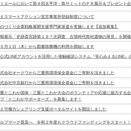
ミエールにおいて第９回太平洋・島サミットのＰＲ展示＆プレゼント企
えスマートアクション宣言事業所登録制度について
のづくり企業戦略展開支援専門家派遣を実施します【追加募集】
報展示「史跡斎宮跡第１９７次調査 古墳時代祭祀遺物の発見」を開催
０月１日（木）から図書除菌機の利用を開始します
公式LINEアカウントを活用した接触確認システム『安心みえるLINE
式会社オークワから三重県環境保全基金にご寄附を頂きました
式会社中京銀行から三重県環境保全基金にご寄附を頂きました
重とこわか国体・三重とこわか大会のボランティアや応援に協力する企
プ「とこわかサポーターズ」を募集します！
え労働力シェアリング支援ポータルサイトを開設しました
ルプマーク普及へ 令和２年度もクラウドファンディングをスタート！