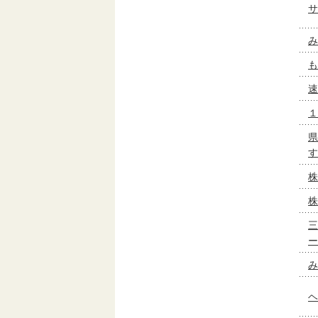
サ
み
も
速
１
県
す
株
株
三
ー
み
ヘ