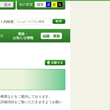
色の変更
拡大
標準
青
黄
黒
ト内検索
県政・
り
組織・業務
お知らせ情報
印刷する
事業などをご案内しております。
詳細項目をご覧いただきますようお願い