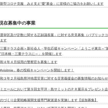
新型コロナ克服 みえ支え“愛”募金」に皆様のご協力をお願いします
現在募集中の事業
選挙区及び定数に関する正副議長案」に対する意見募集（パブリックコ
ます
三重テラス企画＞新社会人・学生応援キャンペーン「ようこそ東京～“
”日本橋・三重テラスに～」を開催します
和４年４月採用の警察官を募集します
#visitmie」春の投稿キャンペーンを開始します！
和３年２月福島県沖地震災害に対する災害義援金の募集情報のお知らせ
ミエールにおいて第９回太平洋・島サミットのＰＲ展示＆プレゼント企
のづくり企業戦略展開支援専門家派遣を実施します【追加募集】