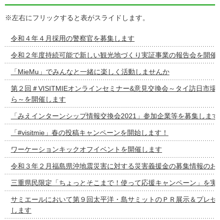
※左右にフリックすると表がスライドします。
令和４年４月採用の警察官を募集します
令和２年度持続可能で新しい観光地づくり実証事業の報告会を開催
「MieMu」でみんなと一緒に楽しく活動しませんか
第２回＃VISITMIEオンラインセミナー&意見交換会～タイ訪日市
ら～を開催します
「みえインターンシップ情報交換会2021」参加企業等を募集します
「#visitmie」春の投稿キャンペーンを開始します！
ワーケーションキックオフイベントを開催します
令和３年２月福島県沖地震災害に対する災害義援金の募集情報のお
三重県民限定「ちょっとそこまで！使って応援キャンペーン」を実
サミエールにおいて第９回太平洋・島サミットのＰＲ展示＆プレゼ
します