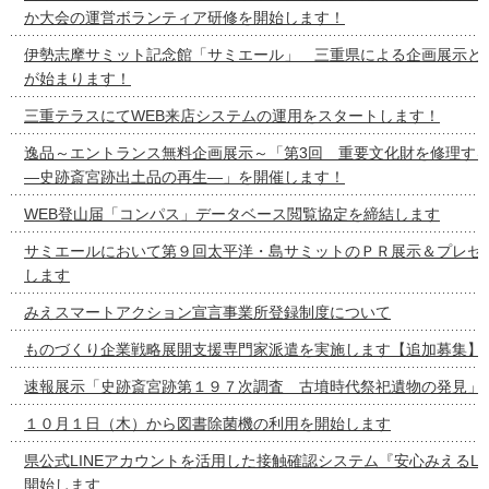
か大会の運営ボランティア研修を開始します！
伊勢志摩サミット記念館「サミエール」 三重県による企画展示と
が始まります！
三重テラスにてWEB来店システムの運用をスタートします！
逸品～エントランス無料企画展示～「第3回 重要文化財を修理す
―史跡斎宮跡出土品の再生―」を開催します！
WEB登山届「コンパス」データベース閲覧協定を締結します
サミエールにおいて第９回太平洋・島サミットのＰＲ展示＆プレゼ
します
みえスマートアクション宣言事業所登録制度について
ものづくり企業戦略展開支援専門家派遣を実施します【追加募集】
速報展示「史跡斎宮跡第１９７次調査 古墳時代祭祀遺物の発見」
１０月１日（木）から図書除菌機の利用を開始します
県公式LINEアカウントを活用した接触確認システム『安心みえるLI
開始します