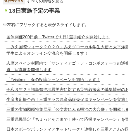
すべての情報を見る
選択カテゴリ
13日実施予定の事業
※左右にフリックすると表がスライドします。
国体開催200日前！Twitterで１日1選手紹介を開始します
「みえ国際ウィーク２０２０」みえグローカル学生大使と太平洋島
学生によるオンライン交流会を開催します！
志摩スペイン村園内で「サンティアゴ・デ・コンポステーラの巡礼
道」写真展を開催します
「#visitmie」春の投稿キャンペーンを開始します！
令和３年２月福島県沖地震災害に対する災害義援金の募集情報のお
生産者応援企画！三重テラス県産品販売促進キャンペーンを実施し
三重の実物図鑑特集展示「公文書にみる明治の大合併」を開催しま
三重県民限定「ちょっとそこまで！使って応援キャンペーン」を実
日本スポーツボランティアネットワークと連携した三重とこわか国