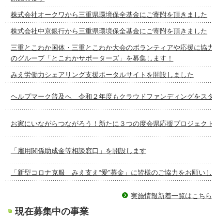
株式会社オークワから三重県環境保全基金にご寄附を頂きました
株式会社中京銀行から三重県環境保全基金にご寄附を頂きました
三重とこわか国体・三重とこわか大会のボランティアや応援に協力
のグループ「とこわかサポーターズ」を募集します！
みえ労働力シェアリング支援ポータルサイトを開設しました
ヘルプマーク普及へ 令和２年度もクラウドファンディングをスタ
お家にいながらつながろう！新たに３つの度会県応援プロジェクト
「雇用関係助成金等相談窓口」を開設します
「新型コロナ克服 みえ支え“愛”募金」に皆様のご協力をお願いし
実施情報新着一覧はこちら
現在募集中の事業